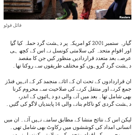
ENVIRONMENT AND HEALTH
IDEALS AND INSTITUTIONS
فائل فوٹو
اور اقوامِ متحدہ کی سلامتی کونسل نے اس کے کچھ ہی
عرصے بعد متعدد قراردادیں منظور کیں جن کا مقصد
دہشت گرد گروہوں کو مختلف طریقوں سے روکنا تھا۔
ان قراردادوں کے تحت ان کے اثاثے منجمد کر کے انہیں فنڈز
جمع کرنے اور منتقل کرنے کی صلاحیت سے محروم کرنا
بھی شامل تھا۔ بعد میں آنے والی دو دہائیوں کے اندر،
دہشت گردی کو ناکام بنانے والی 14 پابندیاں لاگو کی گئیں۔
لیکن اس کے نتائج منشا کے مطابق سامنے نہیں آئے۔ ان میں
انسانی امداد کی کوششوں میں رکاوٹ بھی شامل تھی۔