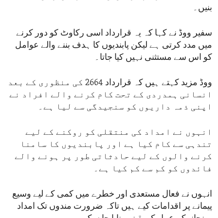
بنیں۔
سفیر ووڈ نے کہا کہ یہ قرارداد اسی رکاوٹ کو دور کرنے
میں مدد کرتی ہے لیکن پابندیوں کا ہدف بننے والے عوامل
کو اس سے مستثنی نہیں کیا جاتا۔
ووڈ مزید کہتے ہیں کہ قرارداد 2664 کی منظوری کے بعد
انسانی ہمدردی کے تحت کام کرنے والے افراد نے
اپنی ذمہ داریوں کو سنجیدگی سے لیا ہے۔
انہوں نے امداد کی منتقلی کو روکنے کے لیے
تندہی سے کام کیا ہے اور پابندیوں کا سامنا
کرنے والوں کے لیے حادثاتی طور پر ہونے والے
فائدوں کو کم سے کم کیا ہے۔
انہوں نے فعال مستعدی اور خطرے میں کمی کے لیے وسیع
پیمانے پر اقدامات کیے ہیں تاکہ ضرورت مندوں تک امداد