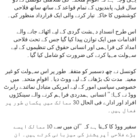
یہی وجہ ہے کہ اقوامِ متحدہ کی سلامتی کونسل نے دو
سال قبل، پابندیوں کے تمام قواعد کے ساتھ ساتھ فلاحی
کوششوں کا خاکہ تیار کرنے والی ایک قرارداد منظور کی۔
اس طرح انسدادِ دہشت گردی کے لیے اٹھائے جانے والے
اقدامات میں ایک توازن پیدا کیا گیا جس کے تحت فلاحی
امداد کی فراہمی اور انسانی حقوق کی تنظیموں کے لیے
سہولت مہیا کرنے کی ضرورت کو شامل کیا گیا۔
کونسل نے چھ دسمبر کو متفقہ طور پر اس سہولت کو غیر
معینہ مدت تک بڑھانے کے لیے ووٹ دیا۔ اقوامِ متحدہ میں
خصوصی سیاسی امور کے لیے امریکی متبادل نمائندے رابرٹ
ووڈ نے کہا: ’’ انسانی ہمدردی فراہم کرنے والے سینکڑوں
افراد اور ادارے فی الحال 30 ممالک میں یکساں طور پر
فعال ہیں۔
سفیر ووڈ کا کہنا ہے کہ ’’ان میں سے 10 ممالک ایسے
بڑے فلاحی آپریشنز کی میزبانی کرتے ہیں۔ ان