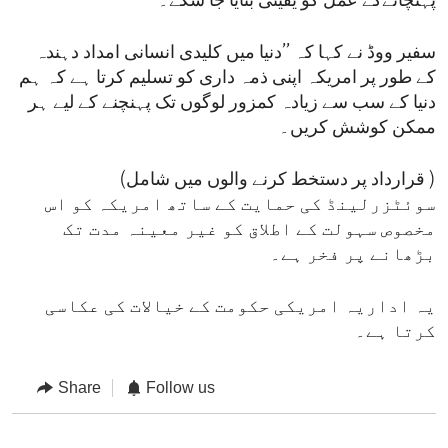
پہنچانےکے عمل کو یقینی بنایا جا سکے۔
سفیر ووڈ نے کہا کہ ’’دنیا میں کلیدی انسانی امداد دہندہ
کے طور پر امریکہ اپنی ذمہ داری کو تسلیم کرتا ہے کہ ہم
دنیا کے سب سے زیادہ کمزور لوگوں تک پہنچنے کے لیے ہر
ممکن کوشش کریں۔
(قرارداد پر دستخط کرنے والوں میں شامل )
سوئٹزرلینڈ کی حمایت کے ساتھ امریکہ کو اس
مخصوص سہولت کے اطلاق کو غیر معینہ مدت تک
بڑھانے پر فخر ہے۔
یہ اداریہ امریکی حکومت کے خیالات کی عکاسی
کرتا ہے۔
Share
Follow us