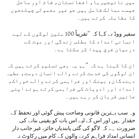
میں نائیجیریا، افغانستان، شام اور ساحل
جیسے ممالک شامل ہیں جو غیر معمولی چیلنجوں
کا مقابلہ کرتے ہیں۔
سفیر ووڈ نے کہا کہ ’’تقریباً 100 ملین لوگوں کے لیے
انسانی امداد کا مطلب زندگی اور موت کے
درمیان فرق پیدا کر سکتا ہے۔
ان کا کہنا ہے کہ ’’ہم یہ بھی تسلیم کرتے ہیں کہ
ان لوگوں کی خدمت کرنے والے انسان دوست، عطیہ
دہندگان، بینک اور فراہمی کرنے والے خوراک،
امداد اور ادویات کی فراہمی کرتے ہوئے اپنی
جانیں قربان کر رہے ہیں۔
وہ سب بہترین قانونی وضاحت پیش گوئی اور تحفظ کے
حقدار ہیں اور اس کے لیے اس بات کو یقینی بنانے کی
ضرورت ہے کہ لاگو کی گئی پابندیاں جائز، غیر جانب دار
انسانی امداد فراہم کرنے والوں کے کام میں رکاوٹ نہ