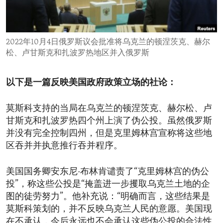
ENVIRONMENT AND HEALTH
IDEALS AND INSTITUTIONS
2022年10月4日俄罗斯议会批准将乌克兰的顿涅茨克、赫尔
松、卢甘斯克和扎波罗热地区并入俄罗斯
以下是一篇反映美国政府政策立场的社论：
莫斯科支持的当局在乌克兰的顿涅茨克、赫尔松、卢
甘斯克和扎波罗热四个州上演了伪公投。虽然俄罗斯
并没有完全控制四州，但是克里姆林宫宣称将这些地
区吞并并执意推行吞并程序。
美国国务卿安东尼·布林肯谴责了“克里姆林宫的伪公
投”，称这些公投是“掩盖进一步攫取乌克兰土地的企
图的徒劳努力”。他补充说：“明确而言，这些结果是
莫斯科策划的，并不反映乌克兰人民的意愿。美国现
在不承认，今后永远也不会承认这些伪公投的合法性