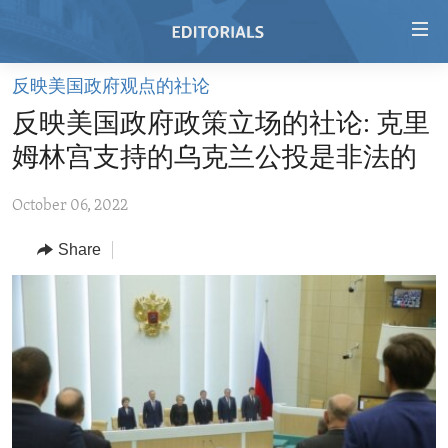
Accessibility
links
Skip
反映美国政府观点的社论
to
HOME
反映美国政府政策立场的社论: 克里
main
VIDEO
content
姆林宫支持的乌克兰公投是非法的
RADIO
Skip
to
October 06, 2022
REGIONS
main
Share
TOPICS
AFRICA
Navigation
Skip
ARCHIVE
AMERICAS
HUMAN RIGHTS
to
ABOUT US
ASIA
SECURITY AND DEFENSE
Search
EUROPE
AID AND DEVELOPMENT
FOLLOW US
MIDDLE EAST
DEMOCRACY AND GOVERNANCE
ECONOMY AND TRADE