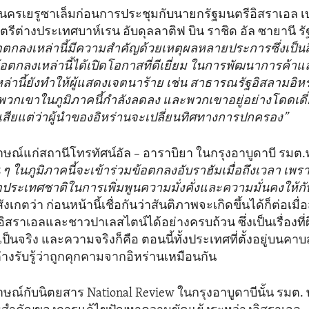
่นครเยรูซาเล็มก่อนการประชุมกับนายกรัฐมนตรีอิสราเอล เ
ตรีต่างประเทศบาห์เรน อับดุลลาติฟ บิน ราชิด อัล ซายานี 
อตกลงเหล่านี้มีความสำคัญด้วยเหตุผลหลายประการซึ่งเป็นสิ่
 ข้อตกลงเหล่านี้ได้เปิดโอกาสที่ดีเยี่ยม ในการพัฒนาการค้า
่านี้ยังทำให้ผู้แสดงเจตนาร้าย เช่น สาธารณรัฐอิสลามอิหร
พวกเขาในภูมิภาคนี้กำลังลดลง และพวกเขาอยู่อย่างโดดเดี
สียแต่ว่าผู้นำของอิหร่านจะเปลี่ยนทิศทางการปกครอง”
ษณ์แก่สถานีโทรทัศน์อัล – อาราบิยา ในกรุงอาบูดาบี รมต
 ๆ ในภูมิภาคนี้จะเข้าร่วมข้อตกลงอับราฮัมเมื่อถึงเวลา เพราะเ
ื่อประเทศชาติในการเพิ่มพูนความมั่งคั่งและความมั่นคงให้
สังเกตว่า ก่อนหน้านี้เชื่อกันว่าสันติภาพจะเกิดขึ้นได้ก็ต่อเ
ิสราเอลและชาวปาเลสไตน์ได้อย่างครบถ้วน ซึ่งเป็นเรื่องที่
เป็นจริง และความจริงก็คือ ตอนนี้ทั้งประเทศที่ตั้งอยู่บนค
างรับรู้ว่าถูกคุกคามจากอิหร่านเหมือนกัน
ษณ์กับนิตยสาร National Review ในกรุงอาบูดาบีนั้น รมต.