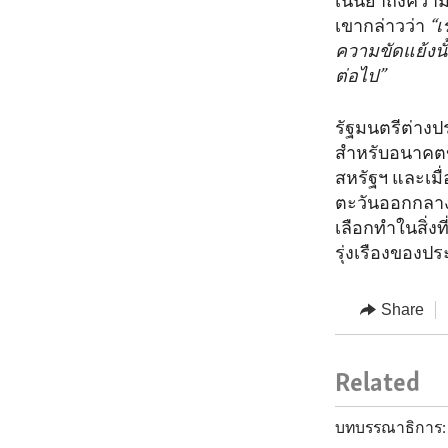
เน้นย้ำถึงคว
เขากล่าวว่า
“เ
ความขัดแย้งนั
ต่อไป”
รัฐมนตรีต่างปร
สำหรับอนาคตข
สหรัฐฯ และเมื่
ตะวันออกกลางแ
เลือกทำในสิ่งท
รุ่งเรืองของ
Share
Related
บทบรรณาธิการ: 