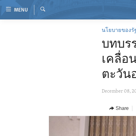
Accessibility
MENU
links
Search
Skip
HOME
นโยบายของรั
to
VIDEO
main
บทบรร
content
RADIO
Skip
เคลื่อ
REGIONS
to
main
TOPICS
AFRICA
ตะวัน
Navigation
ARCHIVE
AMERICAS
HUMAN RIGHTS
Skip
December 08, 2
to
ABOUT US
ASIA
SECURITY AND DEFENSE
Search
EUROPE
AID AND DEVELOPMENT
Share
MIDDLE EAST
DEMOCRACY AND GOVERNANCE
ECONOMY AND TRADE