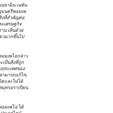
บนจามิน เนทัน
รัฐมนตรีพอมเพ
งที่สำคัญต่อ
และเศรษฐกิจ
่าน เห็นด้วย
่ยวมากขึ้นไป
.พอมเพโอกล่าว
ป็นสิ่งที่ถูก
กับประเทศของ
มื่อสามารถแก้ไข
ผิดและไม่ได้
าบสมุทรอราเบียน
 พอมเพโอ ได้