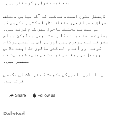
مدد کیسے فراہم کر سکتی ہیں۔
ڈینئل مٹون اسمتھ نے کہا کہ ’’کامیابی مختلف
سیاق و سباق میں مختلف نظر آ سکتی ہے کیوں کہ
ہم بہت سے مختلف ماحول میں کام کرتے ہیں۔
ہمارے سامنے جانے کا راستہ بھی ہے لیکن ہم اس
سفر کے لیے پرعزم ہیں اور ہم اس پالیسی پرکام
کرنے اور آنے والے کئی سالوں تک اپنے فلاحی
ردِعمل میں مقامی قیادت کی مزید شمولیت کے
منتظر ہیں۔
یہ اداریہ امریکی حکومت کے خیالات کی عکاسی
کرتا ہے۔
Share
Follow us
Related