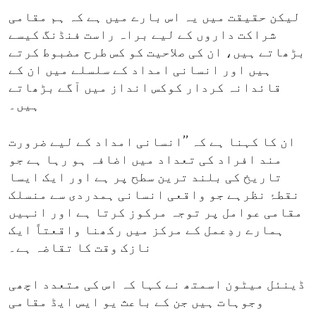
لیکن حقیقت میں یہ اس بارے میں ہے کہ ہم مقامی
شراکت داروں کے لیے براہ راست فنڈنگ کیسے
بڑھاتے ہیں، ان کی صلاحیت کو کس طرح مضبوط کرتے
ہیں اور انسانی امداد کے سلسلے میں ان کے
قائدانہ کردار کوکس انداز میں آگے بڑھاتے
ہیں۔
ان کا کہنا ہے کہ ’’انسانی امداد کے لیے ضرورت
مند افراد کی تعداد میں اضافہ ہو رہا ہے جو
تاریخ کی بلند ترین سطح پر ہے اور ایک ایسا
نقطۂ نظرہے جو واقعی انسانی ہمدردی سے منسلک
مقامی عوامل پر توجہ مرکوز کرتا ہے اور انہیں
ہمارے ردِعمل کے مرکز میں رکھنا واقعتاً ایک
نازک وقت کا تقاضہ ہے۔
ڈینئل میٹون اسمتھ نے کہا کہ اس کی متعدد اچھی
وجوہات ہیں جن کے باعث یو ایس ایڈ مقامی