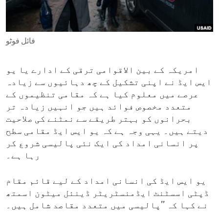
ENVIRONMENT AND HEALTH
IDEALS AND INSTITUTIONS
فائل فوٹو
امریکہ کے بین الاقوامی ترقی کے ادارے یا یو
ایس ایڈ نے اپنی تشکیل کے چھ دہائیوں سے زیادہ
عرصے میں معلوم کیا ہے کہ مقامی تنظیموں کے
متعدد مخصوص فوائد ہیں جو انہیں زیادہ تر
بحرانوں کو بہتر طریقے سے نمٹنے کی صلاحیت
دیتے ہیں۔ یہی وجہ ہے کہ یو ایس ایڈ مقامی سطح
پر انسانی امداد کی ایک نئی پالیسی شروع کر
رہا ہے۔
یو ایس ایڈ کی انسانی امداد کے لیے قائم مقام
ڈپٹی اسسٹنٹ ایڈمنسٹریٹر ڈینئل میٹون اسمتھ
نے کہا کہ ’’پالیسی میں متعدد مقاصد شامل ہیں۔