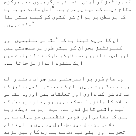
کمیونٹیز کو اپنی انسانی سرگرمیوں میں مرکزی
مقام دینے کے لیے پرعزم ہے۔ ’’اصل مقصد تو یہ ہے
کہ ہر سطح پر ہم ان شراکتوں کو کیسے بہتر بنا
سکتے ہیں۔‘‘
ان کا مزید کہنا ہے کہ ’’مقامی تنظیمیں اور
کمیونٹیز بحران کو بہتر طور پر سمجھتی ہیں
اور اس سے انہیں مسائل کو حل کرنے کے بارے میں
ایک منفرد انداز مل جاتا ہے۔
وہ عام طور پر ایمرجنسی میں جواب دینے والے
پہلے لوگ ہوتے ہیں۔ ان کے متاثرہ کمیونٹیز کے
ساتھ شراکت داری اور تعلقات ہیں اوروہ مقامی
حالات کا جائزہ لے سکتے ہیں جو ہمارے ردِعمل کے
لیے واقعی قابلِ قدر ہے۔ لہذا ہم یہ دیکھ رہے
ہیں کہ مقامی اور قومی تنظیمیں جو پہلے سے ہی
فلاحی ردِعمل میں صفِ اول پر ہیں وہ اپنے اس
تجربے اوراپنی قیادت سے ہمارے کام میں مزید