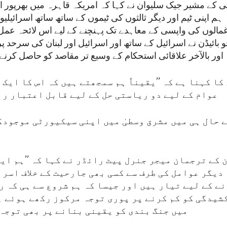
 کے مشیر جیک سلیوان نے کہا کہ امریکہ قاہرہ میں بھرپور ان
ہم اپنی ٹیم اور دیگر ثالثوں کی ٹیموں کے ساتھ ساتھ اسرائیلی
غمالوں کی واپسی کے معاہدے تک پہنچنے کے لیے اس لائحہ عمل
بائیڈن نے اسرائیل کے ساتھ اور اسرائیل اور لبنان کی سرحد پر
اور بالآخر علاقائی استحکام کے وسیع تر مقاصد کو حاصل کرنے کے
کا کہنا ہے کہ ’’یقیناً ہم سمجھتے ہیں کہ اس کا ایک
عوام کے لیے دو ریاستی حل کے لیے قابل اعتبار را
 حال ہی میں مشرق وسطیٰ میں اپنی سیکیورٹی موجودگ
کے ترجمان میجر جنرل پیٹ رائڈر نے کہا کہ ’’ہم ای
دیگر عوامل کی طرف سے کسی بھی جارحیت کے خلاف اسر
ے کے لیے تیار ہیں اور جیسا کہ ہم شروع سے ہی کہ ر
شیدگی کو کم کرنے پر پوری توجہ مرکوز رکھے ہوئے ہ
میں جنگ بندی کو یقینی بنانے پر بھی توجہ 