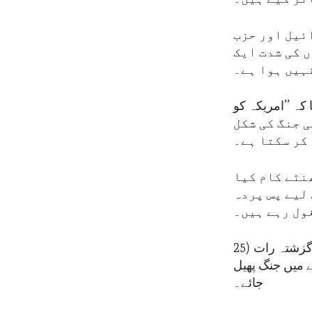
ئیل اور حزب
 کی شدت ایک
ہیں ہوا ہے۔
ہ ’’امریکہ کو
ی جنگ کی شکل
کر سکتا ہے۔
 کہنا ہے کہ ’’ہم نے شراکت داروں اور اتحادیوں کے ساتھ 24 گھنٹے کام کیا
لیے پس پردہ
ول رہے ہیں۔
ہم اس تنازعے کو روکنے کے لیے کام جاری رکھیں گے اور ہمیں یہ امید ہے کہ گزشتہ رات (25
 میں جنگ پھیل
جائے۔