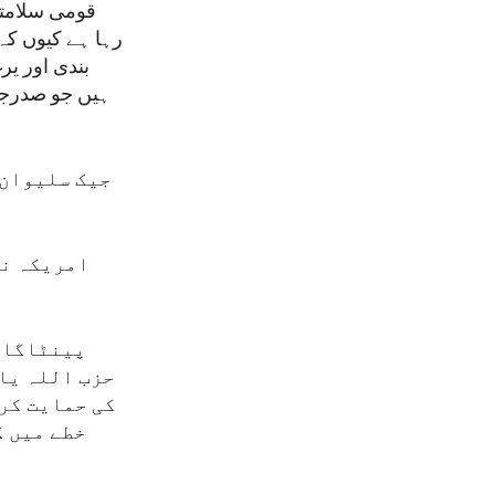
قومی سلامتی
رہا ہے کیوں کہ 
بندی اور یر
ہیں جو صدرجو 
جیک سلیوان 
امریکہ نے
پینٹاگان 
حزب اللہ یا 
کی حمایت کرن
خطے میں ک