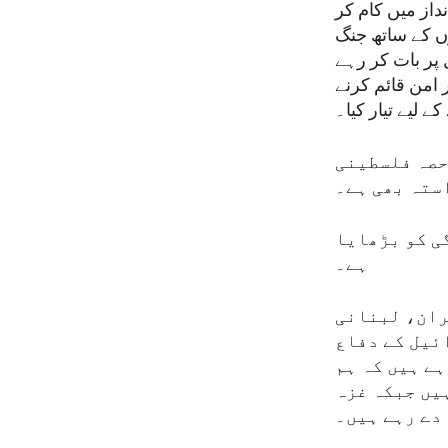
داز میں کام کر
وں کے ساتھ جنگ
 پر بات کر رہے
 امن قائم کرنے
 لیے تیار کیا۔
 حصہ فلسطینی
ستہ بھی ہے۔
ی کو بڑھایا
ہے۔
ران، لبنانی
ائیل کے دفاع
ہے ہیں کہ ہم
یں جبکہ غزہ
دے رہے ہیں۔