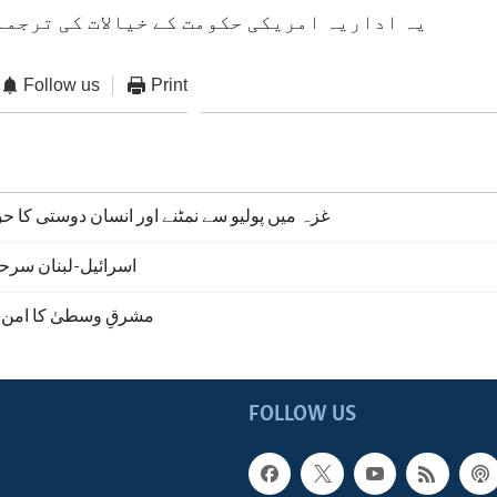
یہ اداریہ امریکی حکومت کے خیالات کی ترجما
Follow us
Print
غزہ میں پولیو سے نمٹنے اور انسان دوستی کا حق
اسرائیل-لبنان سرحد 
مشرقِ وسطیٰ کا امن 
FOLLOW US