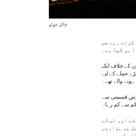
فائل فوٹو
کرتے رہے جس
ا ہو گیا ہے۔
چروں کے خلاف ایک
ڑے حملے کے لیے
ہونے والے تھے۔
 خوش قسمتی سے
 کم سے کم رہا۔
ے اور اس کے
ل پر ہزاروں
ئر کیے ہیں۔