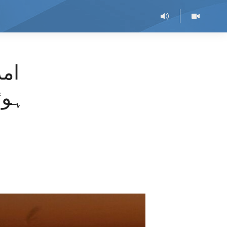
ام
ہوئ