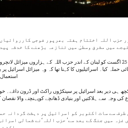
 حزب اللہ اختتام ہفتہ بھرپور فوجی کارروائیاں 
یجے میں مشرق وسطیٰ میں تنازعہ بڑھنے کا خدشہ پید
اسرائیل نے 25 اگست کو لبنان کے اندر حزب اللہ کے ہزاروں میزائل لان
 حملہ کیا۔ اسرائیلیوں کا کہنا تھا کہ وہ میزائل اسرائیل پر ب
استعمال 
کچھ ہی دیر بعد اسرائیل پر سینکڑوں راکٹ اور ڈرون داغے۔
ع کی وجہ سے ہلاکتیں اور بنیادی ڈھانچے کوپہنچنے والا نقصان
طرف سے سات اکتوبر کو اسرائیل پر دہشت گردانہ حمل
 غزہ میں جنگ کے بعد سے’ حزب اللہ‘نے شمالی اسرائی
راکٹ فا