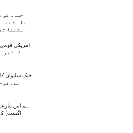
حماس کی ط
اللہ کے درم
استثنا تھی
امریکی قومی س
7 اکتوب
ہے، فوجی
اگست) کے 