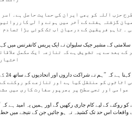
رح حزب اللہ کو بھی ایران کی حمایت حاصل ہے۔ اسرا
یان گزشتہ ہفتے کے آخر میں ہونے وا لی کارروائیوں
 ۔ تاہم فریقین کے درمیان اب تک کوئی بڑا تصادم ن
لامتی کے مشیر جیک سلیوان نے ایک پریس کانفرنس میں کہا ک
ر کے بعد سے یہ تشویش ہے کہ تنازعہ ایک مکمل علاقائ
اختیار 
جیک سلیوان کا
 اثاثوں کو منتقل کیا ہے اور تنازعے کو روکنے کے 
عوامی اور نجی سطح پر بھرپور سفارت کاری میں مشغ
واقعات اس حد تک کشیدہ نہ ہو جائیں جن کے نتیجے میں خطے