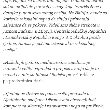
ropstvu, dok su masakrirali hiljade. U Sudanu, tekući
sukob uključuje paravojne snage koje terorišu žene i
devojke putem seksualnog nasilja. Na Haitiju, bande su
koristile seksualni napad da siluju i primoraju
zajednice da se pokore. Videli smo slične strahote u
Južnom Sudanu, u Etiopiji, Centralnoafričkoj Republici
i Demokratskoj Republici Kongo. A 7. oktobra prošle
godine, Hamas je počinio užasne akte seksualnog
nasilja”.
„Poslednjih godina, međunarodna zajednica je
napravila veliki napredak u prepoznavanju da je to
napad na mir, stabilnost i ljudska prava“,
rekla je
potpredsednica Haris.
„Sjedinjene Države su ponosne što predvode u
Ujedinjenim nacijama i širom sveta obezbeđujući
komplete za silovanje i zdravstvenu negu za preživele,