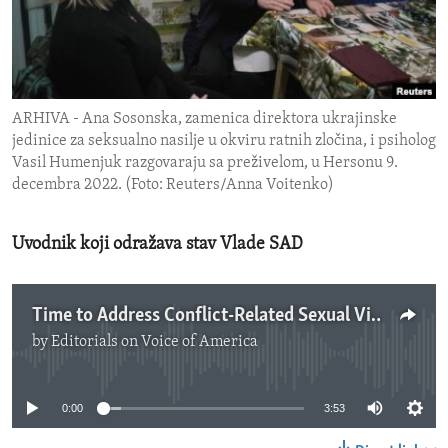
ENVIRONMENT AND HEALTH
IDEALS AND INSTITUTIONS
ARHIVA - Ana Sosonska, zamenica direktora ukrajinske
jedinice za seksualno nasilje u okviru ratnih zločina, i psiholog
Vasil Humenjuk razgovaraju sa preživelom, u Hersonu 9.
decembra 2022. (Foto: Reuters/Anna Voitenko)
Uvodnik koji odražava stav Vlade SAD
Time to Address Conflict-Related Sexual Violence
by
Editorials on Voice of America
No media source currently available
0:00
3:53