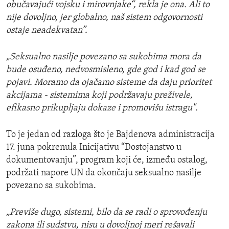
obučavajući vojsku i mirovnjake“, rekla je ona. Ali to
nije dovoljno, jer globalno, naš sistem odgovornosti
ostaje neadekvatan”.
„Seksualno nasilje povezano sa sukobima mora da
bude osuđeno, nedvosmisleno, gde god i kad god se
pojavi. Moramo da ojačamo sisteme da daju prioritet
akcijama - sistemima koji podržavaju preživele,
efikasno prikupljaju dokaze i promovišu istragu".
To je jedan od razloga što je Bajdenova administracija
17. juna pokrenula Inicijativu “Dostojanstvo u
dokumentovanju”, program koji će, između ostalog,
podržati napore UN da okončaju seksualno nasilje
povezano sa sukobima.
„Previše dugo, sistemi, bilo da se radi o sprovođenju
zakona ili sudstvu, nisu u dovoljnoj meri rešavali