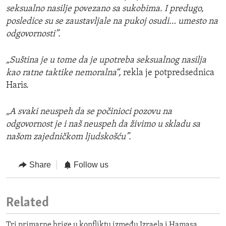
seksualno nasilje povezano sa sukobima. I predugo,
posledice su se zaustavljale na pukoj osudi… umesto na
odgovornosti”.
„Suština je u tome da je upotreba seksualnog nasilja
kao ratne taktike nemoralna“,
rekla je potpredsednica
Haris.
„A svaki neuspeh da se počinioci pozovu na
odgovornost je i naš neuspeh da živimo u skladu sa
našom zajedničkom ljudskošću”.
Share
Follow us
Related
Tri primarne brige u konfliktu između Izraela i Hamasa