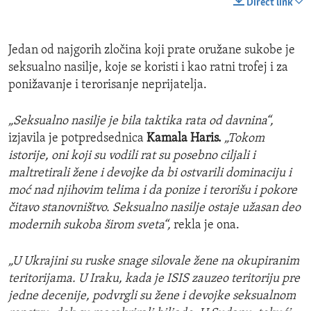
Direct link
Jedan od najgorih zločina koji prate oružane sukobe je
seksualno nasilje, koje se koristi i kao ratni trofej i za
ponižavanje i terorisanje neprijatelja.
„Seksualno nasilje je bila taktika rata od davnina“,
izjavila je potpredsednica
Kamala Haris.
„Tokom
istorije, oni koji su vodili rat su posebno ciljali i
maltretirali žene i devojke da bi ostvarili dominaciju i
moć nad njihovim telima i da ponize i terorišu i pokore
čitavo stanovništvo. Seksualno nasilje ostaje užasan deo
modernih sukoba širom sveta“,
rekla je ona.
„U Ukrajini su ruske snage silovale žene na okupiranim
teritorijama. U Iraku, kada je ISIS zauzeo teritoriju pre
jedne decenije, podvrgli su žene i devojke seksualnom