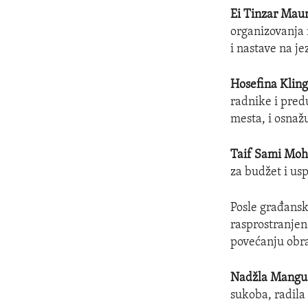
Ei Tinzar Mau
organizovanja 
i nastave na j
Hosefina Kling
radnike i pred
mesta, i osnaž
Taif Sami Mo
za budžet i us
Posle građanski
rasprostranjen
povećanju obra
Nadžla Mangu
sukoba, radila 