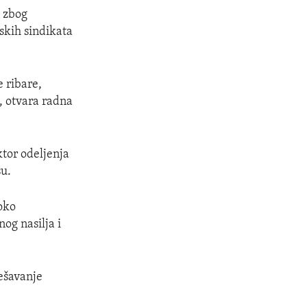
e zbog
skih sindikata
 ribare,
, otvara radna
ktor odeljenja
su.
roko
og nasilja i
rešavanje