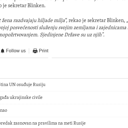
 je sekretar Blinken.
 žena razdvajaju hiljade milja“,
rekao je sekretar Blinken,
vojoj posvećenosti služenju svojim zemljama i zajednicama
amopožrtvovanjem. Sjedinjene Države su uz njih".
Follow us
Print
tina UN osuđuje Rusiju
gađa ukrajinske civile
unao
edak zasnovan na pravilima na meti Rusije