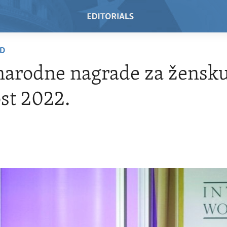
AD
arodne nagrade za žensk
st 2022.