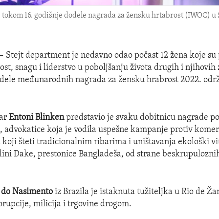
 tokom 16. godišnje dodele nagrada za žensku hrtabrost (IWOC) u S
 —
Stejt department je nedavno odao počast 12 žena koje su
st, snagu i liderstvo u poboljšanju života drugih i njihovih
dele međunarodnih nagrada za žensku hrabrost 2022. održ
tar
Entoni Blinken
predstavio je svaku dobitnicu nagrade po
 advokatice koja je vodila uspešne kampanje protiv komer
koji šteti tradicionalnim ribarima i uništavanja ekološki vi
ini Dake, prestonice Bangladeša, od strane beskrupulozn
o do Nasimento
iz Brazila je istaknuta tužiteljka u Rio de Ža
orupcije, milicija i trgovine drogom.