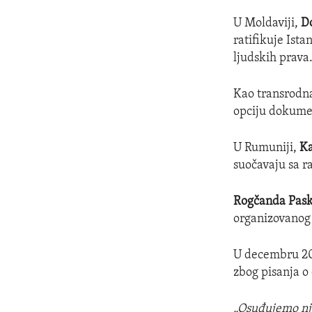
U Moldaviji,
D
ratifikuje Ist
ljudskih prava
Kao transrodn
opciju dokumen
U Rumuniji,
K
suočavaju sa r
Rogčanda Pas
organizovanog 
U decembru 2
zbog pisanja o
„Osuđujemo nj