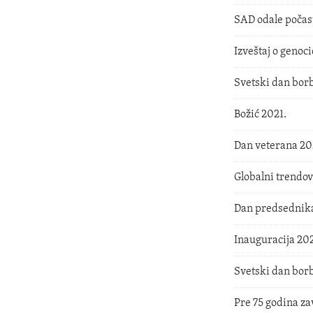
SAD odale počas
Izveštaj o genoci
Svetski dan borb
Božić 2021.
Dan veterana 20
Globalni trendov
Dan predsednika
Inauguracija 202
Svetski dan borb
Pre 75 godina za