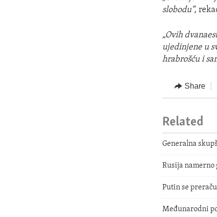
slobodu“,
rekao
„Ovih dvanaest
ujedinjene u s
hrabrošću i s
Share
Related
Generalna skupš
Rusija namerno 
Putin se prerač
Međunarodni por