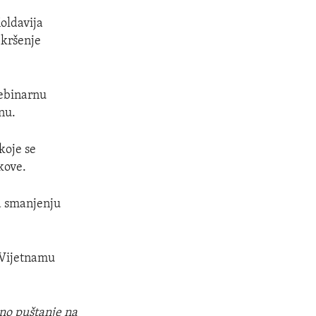
oldavija
 kršenje
ebinarnu
nu.
koje se
kove.
na smanjenju
 Vijetnamu
no puštanje na