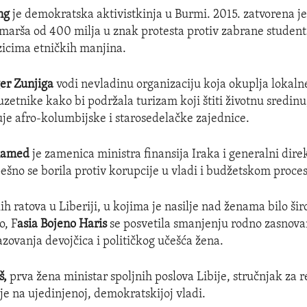
ng
je demokratska aktivistkinja u Burmi. 2015. zatvorena j
marša od 400 milja u znak protesta protiv zabrane student
ezicima etničkih manjina.
er Zunjiga
vodi nevladinu organizaciju koja okuplja lokalne
uzetnike kako bi podržala turizam koji štiti životnu sredinu
uje afro-kolumbijske i starosedelačke zajednice.
hamed
je zamenica ministra finansija Iraka i generalni dire
pešno se borila protiv korupcije u vladi i budžetskom proce
h ratova u Liberiji, u kojima je nasilje nad ženama bilo ši
o, F
asia Bojeno Haris
se posvetila smanjenju rodno zasnovan
zovanja devojčica i političkog učešća žena.
š,
prva žena ministar spoljnih poslova Libije, stručnjak za 
je na ujedinjenoj, demokratskijoj vladi.