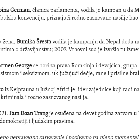
oina German,
članica parlamenta, vodila je kampanju da M
anbulsku konvenciju, priznajući rodno zasnovano nasilje kao
.
a žena,
Bumika Šresta
vodila je kampanju da Nepal doda n
tima o državljanstvu; 2007. Vrhovni sud je izvršio tu izme
armen George
se bori za prava Romkinja i devojčica, grupa 
asizmom i seksizmom, uključujući dečje, rane i prisilne bra
ko
iz Kejptauna u Južnoj Africi je lider zajednice koji radi 
kriminala i rodno zasnovanog nasilja.
021.
Fam Đoan Trang
je osuđena na devet godina zatvora u
 demokratiji i ljudskim pravima.
eno nepravedno zatvaranje i pozivamo na njeno momental