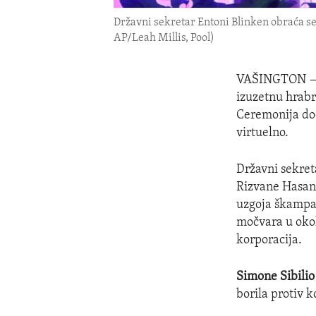
Državni sekretar Entoni Blinken obraća se
AP/Leah Millis, Pool)
VAŠINGTON
izuzetnu hrabro
Ceremonija do
virtuelno.
Državni sekre
Rizvane Hasan,
uzgoja škampa 
močvara u okol
korporacija.
Simone Sibili
borila protiv k