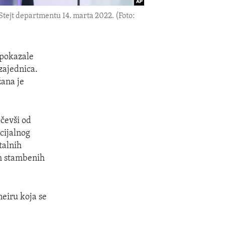
tejt departmentu 14. marta 2022. (Foto:
 pokazale
 zajednica.
ana je
čevši od
cijalnog
talnih
ih stambenih
neiru koja se