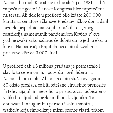
Nacionalni mol. Kao što je to bio slučaj od 1981, sedišta
za počasne goste i članove Kongresa biće rapoređena
na terasi. Ali dok je u prošlosti bilo izdato 200.000
karata za senatore i članove Predstavničkog doma da ih
razdele pripadnicima svojih biračkih tela, zbog
restrikcija namentunih pandemijom Kovida 19 ove
godine svaki zakonodavac će dobiti samo jednu ekstra
kartu. Na području Kapitola neće biti dozvoljeno
prisustvo više od 3.000 ljudi.
U prošlosti čak 1,8 miliona građana je posmatralo i
slavilo tu ceremonijju i potvrdu novih lidera na
Nacionalnom molu. Ali to neće biti slučaj ove godine.
80 odsto proslava će biti održano virtuelno: prenosiće
ih televizija,ali im neće lično prisustvovati uobičajeno
veliki broj ljudi od preko million slavljenika. To
obuhvata I inauguralnu paradu i vojnu smotru,
tradiciju koja simbolizuje mirni prenos vlasti, tokom