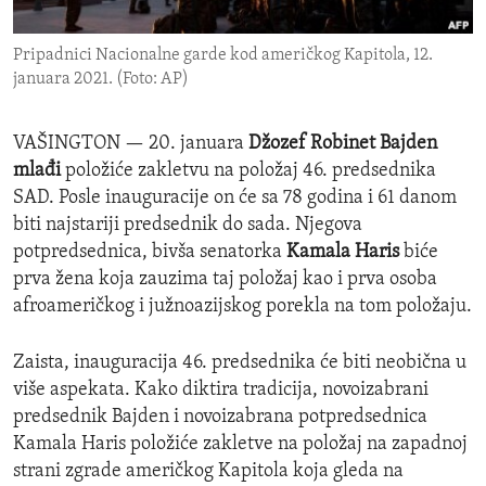
ENVIRONMENT AND HEALTH
Pripadnici Nacionalne garde kod američkog Kapitola, 12.
IDEALS AND INSTITUTIONS
januara 2021. (Foto: AP)
VAŠINGTON —
20. januara
Džozef Robinet Bajden
mlađi
položiće zakletvu na položaj 46. predsednika
SAD. Posle inauguracije on će sa 78 godina i 61 danom
biti najstariji predsednik do sada. Njegova
potpredsednica, bivša senatorka
Kamala Haris
biće
prva žena koja zauzima taj položaj kao i prva osoba
afroameričkog i južnoazijskog porekla na tom položaju.
Zaista, inauguracija 46. predsednika će biti neobična u
više aspekata. Kako diktira tradicija, novoizabrani
predsednik Bajden i novoizabrana potpredsednica
Kamala Haris položiće zakletve na položaj na zapadnoj
strani zgrade američkog Kapitola koja gleda na