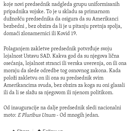
koje novi predsednik nadgleda grupu uniformisanih
pripadnika vojske. To je u skladu sa primarnom
dužnošću predsednika da osigura da su Amerikanci
bezbedni , bez obzira da li je u pitanju pretnja spolja,
domaći zlonamernici ili Kovid 19.
Polaganjem zakletve predsednik potvrđuje svoju
lojalnost Ustavu SAD. Kakva god da su njegova lična
osećanja, lojalnost stranci ili verska uverenja, on ili ona
moraju da slede odredbe tog osnovnog zakona. Kada
položi zakletvu on ili ona su predsednik svim
Amerikancima svuda, bez obzira za koga su oni glasali
ili da li se slažu sa njegovom ili njenom politikom.
Od inauguracije na dalje predsednik sledi nacionalni
moto:
E Pluribus Unum
- Od mnogih jedan.