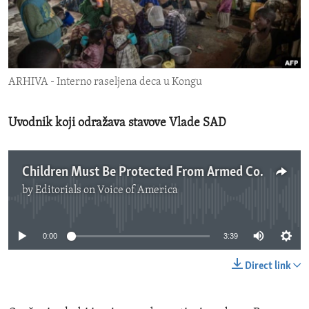
ENVIRONMENT AND HEALTH
IDEALS AND INSTITUTIONS
ARHIVA - Interno raseljena deca u Kongu
Uvodnik koji odražava stavove Vlade SAD
Children Must Be Protected From Armed Conflict And Human Rights Abuses
by
Editorials on Voice of America
No media source currently available
0:00
3:39
Direct link