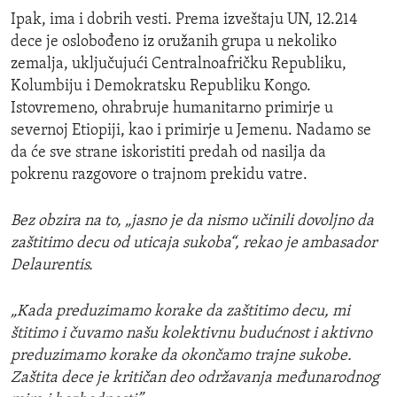
Ipak, ima i dobrih vesti. Prema izveštaju UN, 12.214
dece je oslobođeno iz oružanih grupa u nekoliko
zemalja, uključujući Centralnoafričku Republiku,
Kolumbiju i Demokratsku Republiku Kongo.
Istovremeno, ohrabruje humanitarno primirje u
severnoj Etiopiji, kao i primirje u Jemenu. Nadamo se
da će sve strane iskoristiti predah od nasilja da
pokrenu razgovore o trajnom prekidu vatre.
Bez obzira na to, „jasno je da nismo učinili dovoljno da
zaštitimo decu od uticaja sukoba“, rekao je ambasador
Delaurentis.
„Kada preduzimamo korake da zaštitimo decu, mi
štitimo i čuvamo našu kolektivnu budućnost i aktivno
preduzimamo korake da okončamo trajne sukobe.
Zaštita dece je kritičan deo održavanja međunarodnog