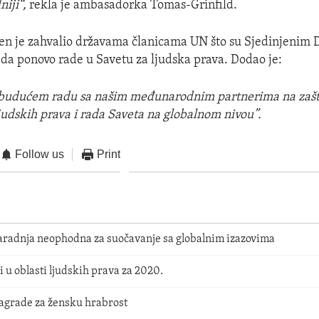
iji“,
rekla je ambasadorka Tomas-Grinfild.
ken je zahvalio državama članicama UN što su Sjedinjenim
u da ponovo rade u Savetu za ljudska prava. Dodao je:
budućem radu sa našim međunarodnim partnerima na zaštit
udskih prava i rada Saveta na globalnom nivou”.
Follow us
Print
saradnja neophodna za suočavanje sa globalnim izazovima
i u oblasti ljudskih prava za 2020.
grade za žensku hrabrost