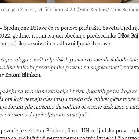
h nacija u Ženevi, 24. februara 2020. (Foto: Reuters/Denis Balibou
 —
Sjedinjene Države će se ponovo pridružiti Savetu Ujedinj
2022. godine, ispunjavajući obećanje predsednika
Džoa Ba
nu politiku zasnivati na odbrani ljudskih prava.
čajnu ulogu u zaštiti ljudskih prava i osnovnih sloboda tako
očine kako bi prestupnike pozvao na odgovornost“,
objasn
ar
Entoni Blinken.
ažnju na vanredne situacije i krizu ljudskih prava koja se 
 da oni koji nemaju glas imaju mesto gde njihov glčas može d
uje forum gde možemo da vodimo otvorene diskusije o nač
neri možemo da poboljšamo situaciju”.
upozorio je sekretar Blinken, Savet UN za ljudska prava „ta
stataka, uključujući nesrazmernu pažnju Izraelu i članstvo