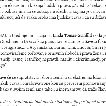
rijom ekstremnih kršenja ljudskih prava. „Zajedno,“ rekao 
mo pokušajima da se potkopaju ideali na kojima je osnovan
 uključujući da svaka osoba ima ljudska prava i da su drža
SAD u Ujedinjenim nacijama
Linda Tomas-Grinfild
rekla je
i Sjedinjenih Država kao punopravne članice u Savetu foku
postignemo… u Avganistanu, Burmi, Kini, Etiopiji, Siriji i
promovisaćemo poštovanje osnovnih sloboda i prava žena i s
anciji, rasnoj i etničkoj nepravdi, nasilju i diskriminaciji 
pa”.
ave će se suprotstaviti izboru zemalja sa ekstremno lošom 
skih prava i ohrabrivati one koji su posvećeni promovisanju 
 kako u svojim zemljama tako i u inostranstvu da traže član
da se trudimo da budemo što inkluzivniji, poštujući prava 