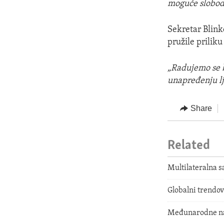
moguće slobodn
Sekretar Blin
pružile prilik
„Radujemo se 
unapređenju lj
Share
Related
Multilateralna 
Globalni trendov
Međunarodne na