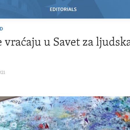
AD
 vraćaju u Savet za ljudsk
021