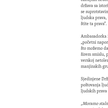
država sa isto
se suprotstavi
ljudska prava,
štite ta prava“.
Ambasadorka 
„početni napor
što možemo da 
širem smislu, 
verskoj netoler
manjinskih gru
Sjedinjene Drž
poštovanja ljud
ljudskih prava
„Moramo stalno 