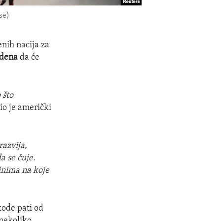
se)
enih nacija za
jdena
da će
 što
io je američki
razvija,
a se čuje.
inima na koje
kođe pati od
 nekoliko