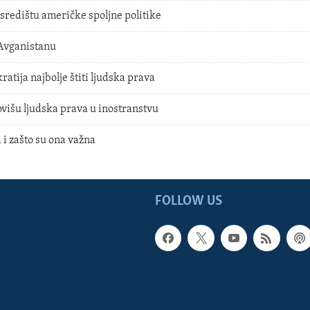
središtu američke spoljne politike
Avganistanu
atija najbolje štiti ljudska prava
išu ljudska prava u inostranstvu
i zašto su ona važna
FOLLOW US