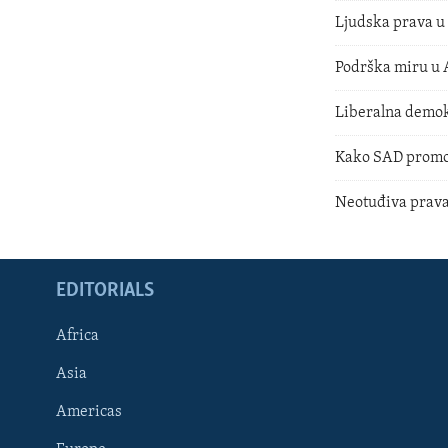
Ljudska prava u 
Podrška miru u 
Liberalna demokr
Kako SAD promov
Neotuđiva prava 
EDITORIALS
Africa
Asia
Americas