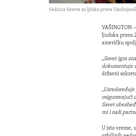
Sednica Saveta za ljdska prava Ujedinjeni
VAŠINGTON
ljudska prava 
američku spolj
„Savet igra zna
dokumentuje zl
državni sekret
„Usredsređuje p
osiguravajući
Savet obezbeđ
mi i naši part
U isto vreme, 
ozbiljnih nedo