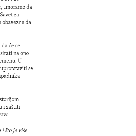
je, „moramo da
 Savet za
ve obavezne da
 da će se
sirati na ono
 Jemenu. U
uprotstaviti se
pripadnika
istorijom
i zaštiti
stvo.
i što je više