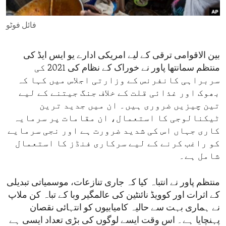
ENVIRONMENT AND HEALTH
فائل فوٹو
IDEALS AND INSTITUTIONS
بین الاقوامی ترقی کے لیے امریکی ادارے یو ایس ایڈ کی
منتظم سمانتھا پاور نے خوراک کے نظام کی 2021 کی
سربراہی کانفرنس کے وزارتی اجلاس میں کہا کہ
بھوک اور غذائی قلت کے خلاف جنگ جیتنے کے لیے
تین چیزیں ضروری ہیں۔ ان میں جدید ترین
ٹیکنالوجی کا استعمال، ان مقامات پر سرمایہ
کاری جہاں اس کی شدید ضرورت ہے اور نجی سرمایے
کو راغب کرنے کے لیے سرکاری فنڈز کا استعمال
شامل ہے۔
منتظم پاور نے انتباہ کیا کہ جاری تنازعات، موسمیاتی تبدیلی
کے اثرات اور کوویڈ نائنٹین کی عالمگیر وبا کے تباہ کن ملاپ
نے ہماری بہت سے حالیہ کامیابیوں کو انتہائی نقصان
پہنچایا ہے۔ اس وقت ایسے لوگوں کی بڑی تعداد ایسی ہے