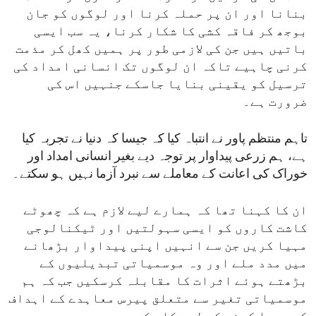
بنانا اور ان پر حملہ کرنا اور لوگوں کو جان
بوجھ کر فاقہ کشی کا شکار کرنا، یہ سب ایسی
باتیں ہیں جن کی لازمی طور پر ہمیں کھل کر مذمت
کرنی چاہیے تاکہ ان لوگوں تک انسانی امداد کی
ترسیل کو یقینی بنایا جاسکے جنہیں اس کی
ضرورت ہے۔
تاہم منتظم پاور نے انتباہ کیا کہ جیسا کہ دنیا نے تجربہ کیا
ہے، ہم زرعی پیداوار پر توجہ دیے بغیر انسانی امداد اور
خوراک کی اعانت کے معاملے سے نبرد آزما نہیں ہو سکتے۔
ان کا کہنا تھا کہ ہمارے لیے لازم ہے کہ چھوٹے
کاشت کاروں کو ایسی سہولتیں اور ٹیکنالوجی
مہیا کریں جن سے انہیں اپنی پیداوار بڑھانے
میں مدد ملے اور وہ موسمیاتی تبدیلیوں کے
بڑھتے ہوئے اثرات کا مقابلہ کرسکیں جب کہ ہم
موسمیاتی تغیر سے متعلق پیرس معاہدے کے اہداف