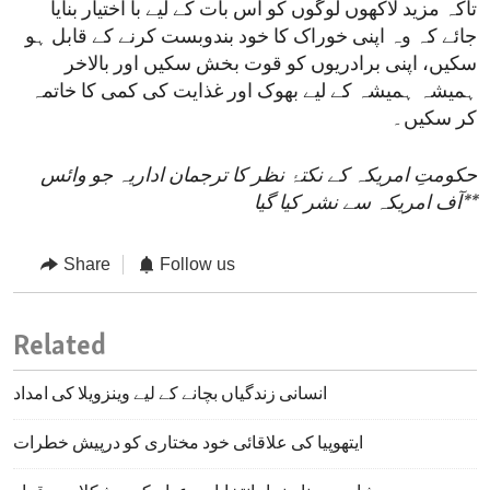
تاکہ مزید لاکھوں لوگوں کو اس بات کے لیے با اختیار بنایا
جائے کہ وہ اپنی خوراک کا خود بندوبست کرنے کے قابل ہو
سکیں، اپنی برادریوں کو قوت بخش سکیں اور بالاخر
ہمیشہ ہمیشہ کے لیے بھوک اور غذایت کی کمی کا خاتمہ
کر سکیں۔
حکومتِ امریکہ کے نکتۂ نظر کا ترجمان اداریہ جو وائس
**
آف امریکہ سے نشر کیا گیا
Share
Follow us
Related
انسانی زندگیاں بچانے کے لیے وینزویلا کی امداد
ایتھوپیا کی علاقائی خود مختاری کو درپیش خطرات