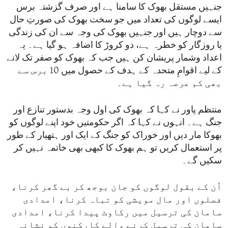
جنہیں مستقل بھوک کا سامنا ہے اور صرف گزشتہ برس
ایسے لوگوں کی تعداد میں جو سخت بھوک کی صورتِ حال
سے دوچار ہیں اور جنہیں بھوک کی وجہ سے ان کی زندگی
یا روزگار کو خطرہ ہے، دو کروڑ کا اضافہ ہو گیا ہے۔ یہ
اعداد وشمار پریشان کن ہیں جب کہ بھوک کو صفر تک لانے
کے لیے اقوامِ متحدہ کے ہدف کے حصول میں 10 برس سے
بھی کم عرصہ رہ گیا ہے۔
منتظم پاور نے کہا کہ بھوک کی اول وجہ بدستور تنازع اور
جنگ ہے۔ انہوں نے کہا کہ اگر حکومتیں خود اپنے لوگوں کو
بھوکا مار دیں اور خوراک کو جنگ کے ایک اور ہتھیار کے طور
پر استعمال کریں تو ہم بھوک کا کبھی بھی خاتمہ نہیں کر
سکیں گے۔
اُن کے بقول لوگوں کو جان بوجھ کر بے گھر کرنا،
فصلوں اور مال مویشی کو تباہ کرنا، امدادی
سامان کی ترسیل میں رکاوٹ پیدا کرنا، امدادی
سامان کی ترسیل کرنے والے کارکنوں کو نشانہ