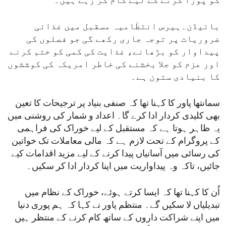
کو پورا کرنے کے لیے کام کر رہے ہیں۔
بائیڈن۔ہیرس انتظٓامیہ مسقبل میں غذائی
ضروریات پر توجہ جاری رکھے گی جو فصلوں کی
پیداوار کو بڑھانے، غذایت کی کمی کو ختم کرنے
اور عزم کو جلا بخشنے کی خاطر امریکہ کی کوششوں
کا بنیادی ستون ہے۔
سمانتھا پاور کا کہنا تھا کہ صنفی بنیاد پر ترجیحات کا تعین
بھی کلیدی کردار ادا کرے گا۔ اعداد و شمار کی روشنی میں
یہ ظاہر ہوتا ہے کہ مستقبل کے لیے خوراک کی فراہمی
کے پروگرام کے تحت لازم ہے کہ مالی معاملات تک خواتین
کی رسائی میں آسانیاں پیدا کرنے کے لیے مزید اقدامات کیے
جائیں، تاکہ وہ پیداواریت میں اپنا کردار ادا کر سکیں۔
اُن کا کہنا تھا کہ ایسا کرتے ہوئے، خوراک کے نظام میں
تبدیلیاں لا سکیں گے۔ منتظم پاور نے کہا کہ ہم پوری دنیا
میں اپنے شراکت داروں کے ساتھ کام کرنے کے منتظر ہیں