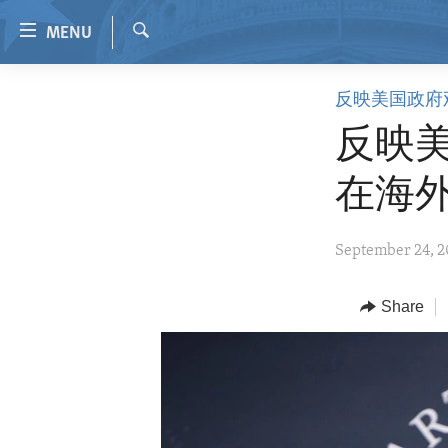
Accessibility
MENU
links
Search
Skip
HOME
反映美国政府
to
VIDEO
main
反映
content
RADIO
Skip
在海
REGIONS
to
main
TOPICS
AFRICA
September 24, 
Navigation
ARCHIVE
AMERICAS
HUMAN RIGHTS
Skip
to
ABOUT US
Share
ASIA
SECURITY AND DEFENSE
Search
EUROPE
AID AND DEVELOPMENT
MIDDLE EAST
DEMOCRACY AND GOVERNANCE
ECONOMY AND TRADE