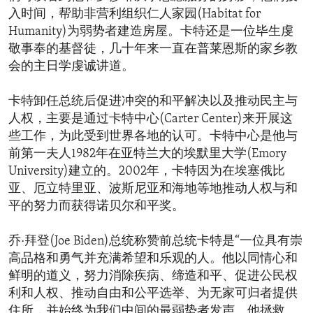
入时间，帮助非营利组织仁人家园(Habitat for
Humanity)为弱势者建造房屋。卡特还是一位毕生虔
敬事奉的基督徒，几十年来一直在普莱恩斯的家乡教
会的主日学虔诚讲道。
卡特卸任总统后促进冲突的和平解决以及推动民主与
人权，主要是通过卡特中心(Carter Center)来开展这
些工作，为此受到世界各地的认可。卡特中心是他与
前第一夫人1982年在亚特兰大的埃默里大学(Emory
University)建立的。2002年，卡特因为在埃塞俄比
亚、厄立特里亚、波斯尼亚和海地等地推动人权与和
平的努力而获得诺贝尔和平奖。
乔·拜登(Joe Biden)总统称赞前总统卡特是“一位具有崇
高品格和勇气并充满希望和乐观的人。他以同情心和
鲜明的道义，努力消除疾病、缔造和平、促进公民权
利和人权、推动自由和公平选举、为无家可归者提供
住所，并始终为我们中间的最弱势者发声。他拯救、