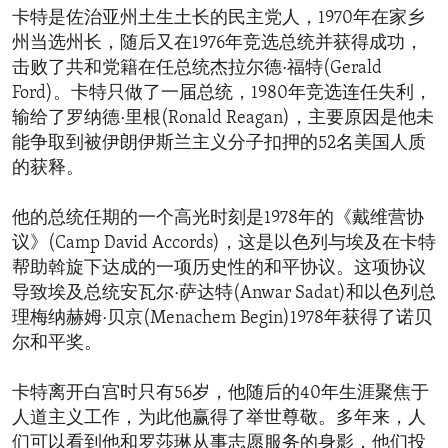
卡特是佐治亚州土生土长的民主党人，1970年在家乡
州当选州长，随后又在1976年竞选总统并获得成功，
击败了共和党籍在任总统杰拉尔德·福特(Gerald
Ford)。卡特只做了一届总统，1980年竞选连任失利，
输给了罗纳德·里根(Ronald Reagan)，主要原因是他未
能争取到被伊朗伊斯兰主义分子扣押的52名美国人质
的获释。
他的总统任期的一个高光时刻是1978年的《戴维营协
议》(Camp David Accords)，这是以色列与埃及在卡特
帮助斡旋下达成的一项历史性的和平协议。这项协议
导致埃及总统安瓦尔·萨达特(Anwar Sadat)和以色列总
理梅纳赫姆·贝京(Menachem Begin)1978年获得了诺贝
尔和平奖。
卡特离开白宫时只有56岁，他随后的40年生涯聚焦于
人道主义工作，为此他赢得了举世尊敬。多年来，人
们可以看到他和罗莎琳从事志愿服务的身影，他们投