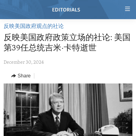
Accessibility
links
Skip
反映美国政府观点的社论
to
HOME
反映美国政府政策立场的社论: 美国
main
VIDEO
content
第39任总统吉米·卡特逝世
RADIO
Skip
to
December 30, 2024
REGIONS
main
Share
TOPICS
AFRICA
Navigation
Skip
ARCHIVE
AMERICAS
HUMAN RIGHTS
to
ABOUT US
ASIA
SECURITY AND DEFENSE
Search
EUROPE
AID AND DEVELOPMENT
FOLLOW US
MIDDLE EAST
DEMOCRACY AND GOVERNANCE
ECONOMY AND TRADE