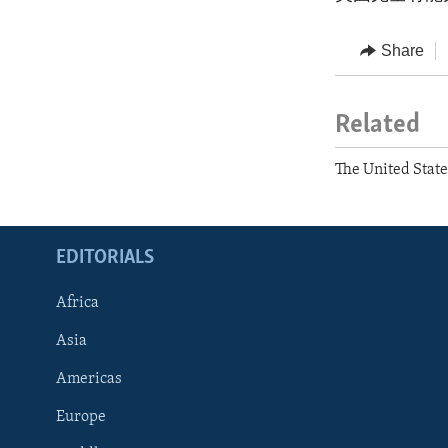
Share
Related
The United Stat
EDITORIALS
Africa
Asia
Americas
Europe
FOLLOW US