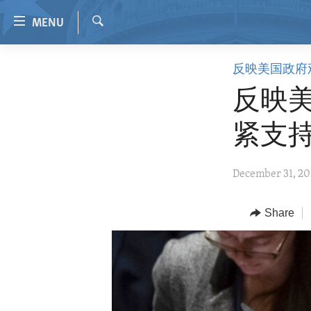
Accessibility
MENU
links
Search
Skip
HOME
反映美国政府
to
VIDEO
main
反映美
content
RADIO
Skip
紧支
REGIONS
to
main
TOPICS
AFRICA
December 31, 2
Navigation
ARCHIVE
AMERICAS
HUMAN RIGHTS
Skip
to
ABOUT US
Share
ASIA
SECURITY AND DEFENSE
Search
EUROPE
AID AND DEVELOPMENT
MIDDLE EAST
DEMOCRACY AND GOVERNANCE
ECONOMY AND TRADE