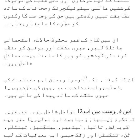
نمٹنے کے لیے سرکاری اور نجی شعبے کی موجودہ
کوششیں عالمی مینوفیکچرنگ رجحانات کے ساتھ
مطابقت نہیں رکھتی ہیں جن کی وجہ سے کارکنوں
کو خطرے کا سامنا رہتا ہے۔
ان میں کام کے غیر محفوظ حالات، استحصالی
چائلڈ لیبر، جبری مشقت اور یونین کو منظم
کرنے کی کوششوں کو جبر کا سامنا جیسے مسائل
شامل ہیں۔
ان کا کہنا ہے کہ ’’دوسرا رجحان اہم معدنیات کی
بڑھتی ہوئی تعداد ہے جو بچوں کی مزدوری یا
جبری مشقت کے ساتھ پیدا کی جاتی ہیں۔
اس فہرست میں اب 12 عوامل شامل ہیں۔ جمہوریہ
کانگو، زیمبیا، زمبابوے اور بولیویا میں بچے
کوبالٹ، تانبا، لیتھیم، مینگنیز، ٹینٹلم،
ٹن، ٹنگسٹن اور زنک جیسی اہم معدنیات کے لیے