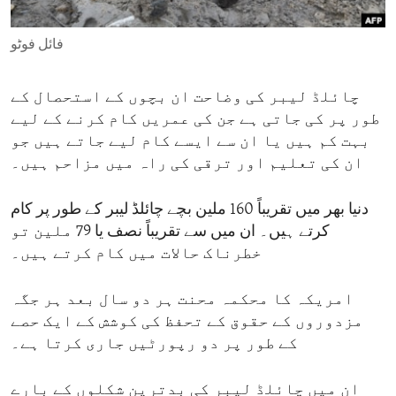
ENVIRONMENT AND HEALTH
فائل فوٹو
IDEALS AND INSTITUTIONS
چائلڈ لیبر کی وضاحت ان بچوں کے استحصال کے
طور پر کی جاتی ہے جن کی عمریں کام کرنے کے لیے
بہت کم ہیں یا ان سے ایسے کام لیے جاتے ہیں جو
ان کی تعلیم اور ترقی کی راہ میں مزاحم ہیں۔
دنیا بھر میں تقریباً 160 ملین بچے چائلڈ لیبر کے طور پر کام
کرتے ہیں۔ ان میں سے تقریباً نصف یا 79 ملین تو
خطرناک حالات میں کام کرتے ہیں۔
امریکہ کا محکمہ محنت ہر دو سال بعد ہر جگہ
مزدوروں کے حقوق کے تحفظ کی کوشش کے ایک حصے
کے طور پر دو رپورٹیں جاری کرتا ہے۔
ان میں چائلڈ لیبر کی بدترین شکلوں کے بارے