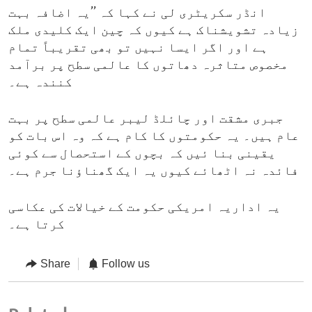
انڈر سکریٹری لی نے کہا کہ ’’یہ اضافہ بہت
زیادہ تشویشناک ہے کیوں کہ چین ایک کلیدی ملک
ہے اور اگر ایسا نہیں تو بھی تقریباً تمام
مخصوص متاثرہ دھاتوں کا عالمی سطح پر برآمد
کنندہ ہے۔
جبری مشقت اور چائلڈ لیبر عالمی سطح پر بہت
عام ہیں۔ یہ حکومتوں کا کام ہے کہ وہ اس بات کو
یقینی بنا ئیں کہ بچوں کے استحصال سے کوئی
فائدہ نہ اٹھائے کیوں یہ ایک گھناؤنا جرم ہے۔
یہ اداریہ امریکی حکومت کے خیالات کی عکاسی
کرتا ہے۔
Share
Follow us