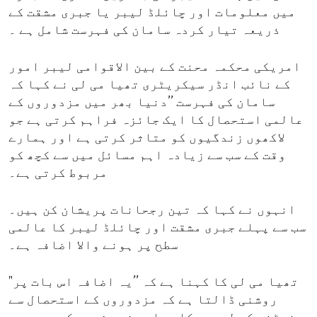
میں معلومات اور چائلڈ لیبر یا جبری مشقت کے
ذریعہ تیار کردہ سامان کی فہرست شامل ہے ۔
امریکی محکمہ محنت کے بین الاقوامی لیبر امور
کے نائب انڈر سیکریٹری تھیا می لی نے کہا کہ
سامان کی فہرست ’’دنیا بھر میں مزدوروں کے
عالمی استحصال کا ایک جائزہ فراہم کرتی ہے جو
لاکھوں زندگیوں کو متاثر کرتی ہے اور ہمارے
وقت کے سب سے زیادہ اہم مسائل میں سے کچھ کو
مربوط کرتی ہے۔
انہوں نے کہا کہ تین رجحانات پریشان کن ہیں۔
سب سے پہلے جبری مشقت اور چائلڈ لیبر کا عالمی
سطح پر ہونے والا اضافہ ہے۔
"تھیا می لی کا کہنا ہے کہ ’’یہ اضافہ اس بات پر
روشنی ڈالتا ہے کہ مزدوروں کے استحصال سے