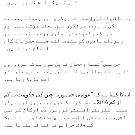
کان کنی کا کام کر رہے ہیں۔
وہ ناقص کنٹرول شدہ کاریگری اور چھوٹے پیمانے
کی بارودی سرنگوں میں محنت کرتے ہیں اور
سرنگیں کھودنے، بھاری بوجھ اٹھانے اور
زہریلے مادوں کو سنبھالنے جیسے خطرناک کام
انجام دیتے ہیں۔
آخر میں’’تیسا رجحان قابل غور ہے کہ مزدوروں
کا یہ استحصال چین کے عالمی پیداواری غلبہ کو
آگے بڑھا رہا ہے۔
ان کا کہنا ہے کہ ’’عوامی جمہوریہ چین کی حکومت نے کم
از کم 2016 سے سنکیانگ میں ایغوروں اور دیگر
مسلم اکثریتی اقلیتی گروہوں کے ارکان کو نسل
کشی، ریاست کی طرف سے جبری مشقت اور انسانیت
کے خلاف جرائم کا نشانہ بنایا ہے۔