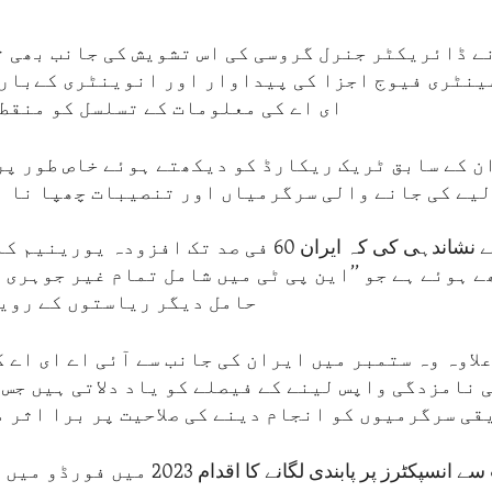
ے ڈائریکٹر جنرل گروسی کی اس تشویش کی جانب بھی تو
ینٹری فیوج اجزا کی پیداوار اور انوینٹری کےبارے
ای اے کی معلومات کے تسلسل کو منقطع
ن کے سابق ٹریک ریکارڈ کو دیکھتے ہوئے خاص طور پر
یے کی جانے والی سرگرمیاں اور تنصیبات چھپا نا ب
سفیر ہولگیٹ نے نشاندہی کی کہ ایران 60 فی صد تک افزود
 ہوئے ہے جو ’’این پی ٹی میں شامل تمام غیر جوہری
حامل دیگر ریاستوں کے رویے
علاوہ وہ ستمبر میں ایران کی جانب سے آئی اے ای اے 
نامزدگی واپس لینے کے فیصلے کو یاد دلاتی ہیں جس 
قی سرگرمیوں کو انجام دینے کی صلاحیت پر برا اثر م
ایران کی جانب سے انسپکٹرز پر پابندی لگانے کا 