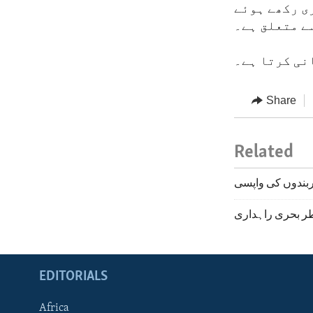
ری رکھے ہوئے
ے متعلق ہے۔
نی کرتا ہے۔
Share
Related
ربندوں کی واپسی
طر بحری راہداری
EDITORIALS
Africa