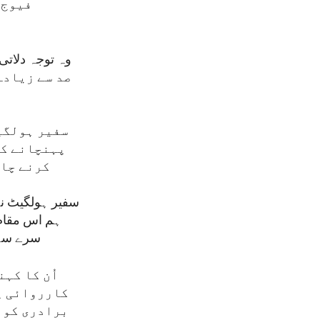
فیوج 
صد سے زیادہ
سفیر ہولگی
پہنچانے کے
کرنے چاہ
سفیر ہولگیٹ نے 
ہم اس مقام پ
سرے سے 
اُن کا کہ
کارروائی پر
برادری کو 