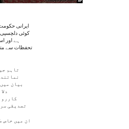
ایرانی حکومت 
کوئی دلچسپی 
ہے اور اس
تحفظات سے متعل
تاہم جیس
نمائندہ 
بیان میں 
دلا
کارروائ
تصدیقی سرگ
ان میں خاص ط