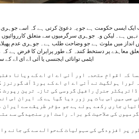
ایک ایسی حکومت ہے جو یہ دعویٰ کرتی ہے کہ اسے جوہری ہتھ
نہیں ہے۔ لیکن وہ جوہری سرگرمیوں سے متعلق کارروائیوں 
 انداز میں ملوث ہے جو وضاحت طلب ہے۔ جوہری عدم پھیلاؤ
ق معاہدے پر دستخط کنندہ کے طور پرایران کا فرض ہے کہ وہ
ایٹمی توانائی ایجنسی یا آئی اے ای اے کے س
ا کہ اقوامِ متحدہ اور آئی اے ای اے کے ویانا دفت
لورا ہولگیٹ نے آئی اے ای اے کے بورڈ آف گورنرز ک
ڈائریکٹر جنرل رافیل گروسی کی تازہ ترین رپورٹ ک
ئی جس میں اس بات پر زور دیا گیا ہے کہ ایران اس ان
یاں جاری رکھے ہوئے ہے جو مؤثر طریقے سے ایران م
رمیوں کی صلاحیت کو براہ راست اور سنجیدگی سے متا
ور پر افزودگی کی سہولیات کےحوالے سے کی جانے وا