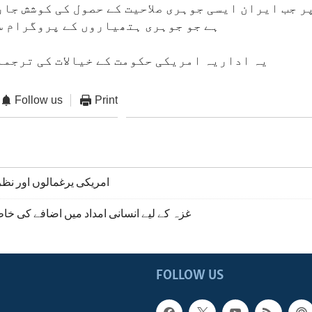
ر جب ایران ایسی جوہری صلاحیت کے حصول کی کوشش جا
ہے جو جوہری ہتھیاروں کے پروگرام س
یہ اداریہ امریکی حکومت کے خیالات کی ترجما
Follow us
Print
امریکی یرغمالوں اور نظ
غزہ کے لیے انسانی امداد میں اضافے کی خا
FOLLOW US