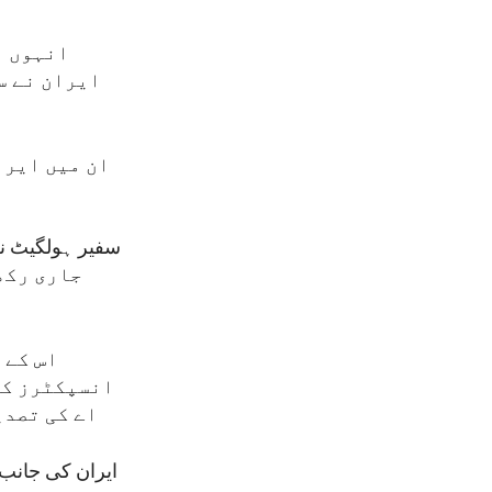
انہوں ن
ایران نے س
ان میں ایرا
ل
جاری رکھے
اس کے 
انسپکٹرز کی 
اے کی تصدی