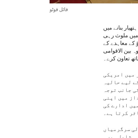
فائل فوٹو
یار بنانے میں
میں ملوث رہی
 کے معاہدے کے
 بین الاقوامی
اتھ تعاون کرے۔
ر میں امریکی
ے لیے حالیہ
ی جانب توجہ
داز میں اپنی
یں ادارے کی
ثر کرتا ہے۔
لی سرگرمیاں
شامل ہیں۔