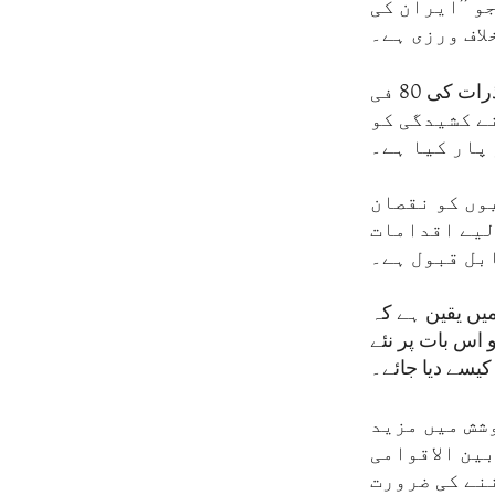
و ’’ایران کی
اف ورزی ہے۔
وہ توجہ دلاتی ہیں کہ اس اقدام سے قبل ایجنسی کو فورڈو میں یورینیم کے ذرات کی 80 فی
ے کشیدگی کو
پار کیا ہے۔
وں کو نقصان
لیے اقدامات
بل قبول ہے۔
میں یقین ہے کہ
 اس بات پر نئے
یسے دیا جائے۔
وشش میں مزید
ین الاقوامی
نے کی ضرورت