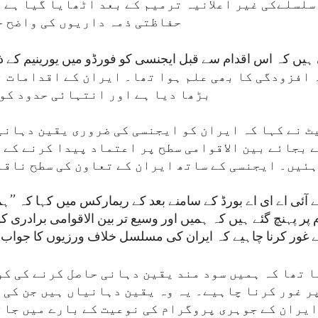
سلسلےکی غیر اعلانیہ ترمیم کے بعد اٹھایا گیا ہے ج
حفاظتی ذمہ داریوں کی واضح خل
 افزودگی کا بھی علم ہوا تھا۔ ایران کے اقدامات ن
بڑھا دیا ہے اور انتہائی حدود کو 
ٹ نے کہا کہ ایران کو ایجنسی کی ضروری یقین دہانی
 بجائے بین الاقوامی سطح پر اعتماد پیدا کرنے کے 
ئیں۔ ایجنسی کے ساتھ ایران کے تعاون کی سطح ناقا
آئی اے ای اے بورڈ کے سامنے بعد کے ریمارکس میں کہا کہ ’’ہ
ر پہنچ گئے ہیں کہ ہمیں اور وسیع تر بین الاقوامی برادری کو
غور کرنا چاہیے کہ ایران کی مسلسل خلاف ورزیوں کا جواب ک
نا تھا کہ ہمیں سود مند یقین دہانی حاصل کرنے کی ک
 غور کرنا چاہیے۔ یہ وہ یقین دہانیاں ہیں جن کی ب
ایران کے جوہری پروگرام کی نوعیت کے بارے میں جان