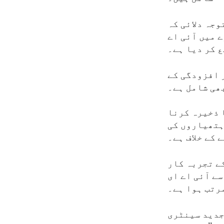
جہ دلائی کہ
 میں آئی اے
 کر دیا ہے۔
 افزودگی کے
ھی شامل ہے۔
ہ یورینیم کا ذخیرہ کرنا
 ہتھیاروں کی
 کے خلاف ہے۔
کے تجربہ کار
سے آئی اے ای
رتب ہوا ہے۔
اقدام 2023 میں فورڈو میں جدید سینٹری