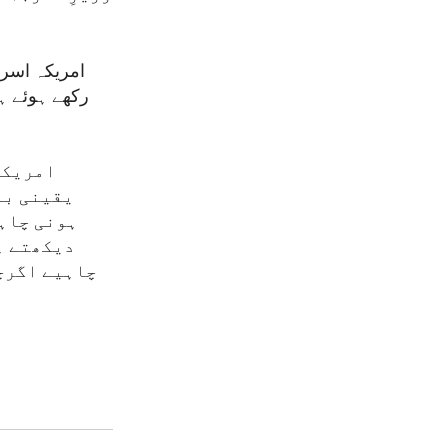
امریکہ اسرا
رکھے ہوئے ہ
امریکی 
یقینی بن
ہونی چاہی
دیکھتے ہی
چاہیے اگرچہ