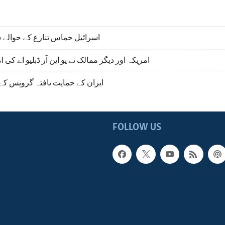
اسرائیل حماس تنازع کے حوالے 
امریکہ اور دیگر ممالک نے یو این آر ڈبلیو اے کی
ایران کے حمایت یافتہ گروپس کے 
FOLLOW US