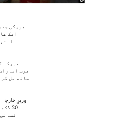
امریکی صدر 
ایک عار
انتہا
امریکہ ک
عرب امارات،
ساتھ مل کر 
وزیرِ خارجہ 
20 لا
انسانی 