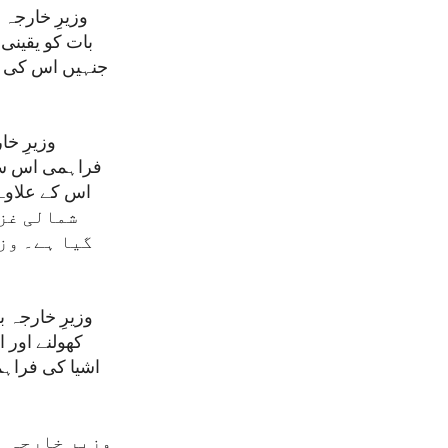
وزیرِ خارجہ 
بات کو یقینی
جنہیں اس کی ا
وزیرِ خا
شمالی غزہ
گیا ہے۔ وزی
وزیرِ خارجہ ب
کھولنے اور 
اشیا کی فراہمی
وزیرِ خارجہ ب