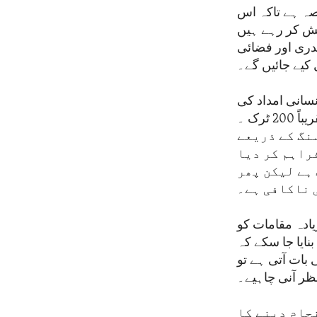
حصہ ہے تاکہ اس
شش کر رہے ہیں
دری اور فضائی
کیے جائیں گے۔
نسانی امداد کی
فراہمی اس سطح پر واپس آ رہی ہے جو کچھ ہفتے پہلے تھی یعنی روزانہ تقریباً 200 ٹرک ۔
ر ایک نئی کراسنگ کے ذریعے
راہم کر دیا
 ہے لیکن پھر
 ناکافی ہے۔
یادہ مقامات کو
نایا جا سکے کہ
 بات آتی ہے تو
ظر آنی چاہیے۔
نجام دینے کا