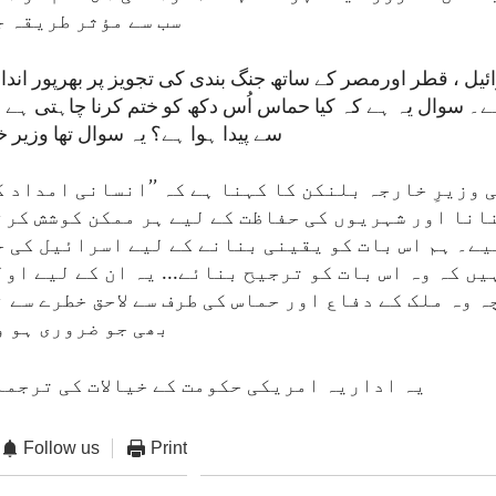
سب سے مؤثر طریقہ ج
ئیل ، قطر اورمصر کے ساتھ جنگ بندی کی تجویز پر بھرپور اندا
ے۔ سوال یہ ہے کہ کیا حماس اُس دکھ کو ختم کرنا چاہتی ہے 
سے پیدا ہوا ہے؟ یہ سوال تھا وزیر خ
وزیرِ خارجہ بلنکن کا کہنا ہے کہ ’’انسانی امداد 
انا اور شہریوں کی حفاظت کے لیے ہر ممکن کوشش کرن
ے۔ ہم اس بات کو یقینی بنانے کے لیے اسرائیل کی ح
ں کہ وہ اس بات کو ترجیح بنائے... یہ ان کے لیے او
 وہ ملک کے دفاع اور حماس کی طرف سے لاحق خطرے سے 
بھی جو ضروری ہو و
یہ اداریہ امریکی حکومت کے خیالات کی ترجما
Follow us
Print