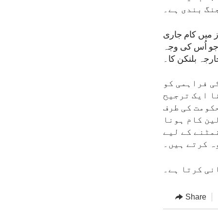
نگ بندی ہے۔
ز میں کام جاری
جو اُس کی وجہ
ارجہ بلنکن کا۔
کی فراہمی کو
ا ایک ترجیح
کومت کی طرف
لین کام ہونا
نمٹنے کے لیے
ہ کرتے ہیں۔
نی کرتا ہے۔
Share