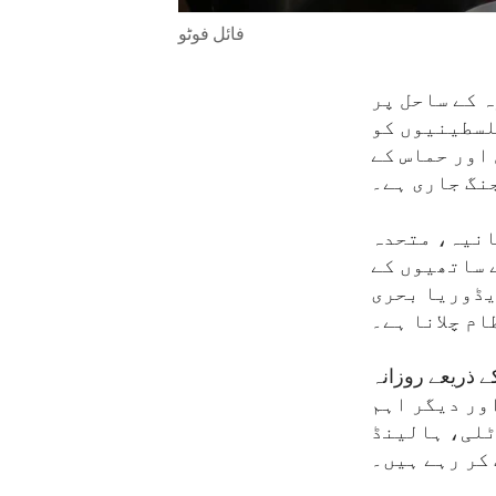
فائل فوٹو
ہ کے ساحل پر
لسطینیوں کو
اور حماس کے
نگ جاری ہے۔
انیہ، متحدہ
 ساتھیوں کے
یڈوریا بحری
م چلانا ہے۔
ے ذریعے روزانہ
اور دیگر اہم
ٹلی، ہالینڈ
کر رہے ہیں۔