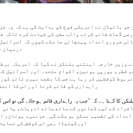
جو بائیڈن نے امریکی فوج کو ہدایت کی ہے کہ وہ غز
ضی گھاٹ قائم کرنے والے مشن کی قیادت کرے تاکہ ف
ئی ضروری امداد پہنچائی جا سکے کیوں کہ اسرائیل 
درمیان ج
ے وزیر خارجہ اینٹنی بلنکن نے کہا کہ امریکہ برط
 قطر، یورپی یونین، اقوامِ متحدہ اور اسرائیل کے
مربوط کوششیں کر رہا ہے جس کا مقصد میری ٹائم کور
راہداری کو قائم کرنا اور اس کا انتظا
بلنکن کا کہنا ہے کہ ’’جب یہ راہداری قائم ہو جائے گی تو اس ک
کھ افراد کے لیے کھانوں کے ساتھ ساتھ ادویات، پانی 
امداد کی تقسیم ممکن ہو سکے گی۔ جرمنی، یونان، ا
اورکینیڈا بھی اس کوشش کی حمایت 