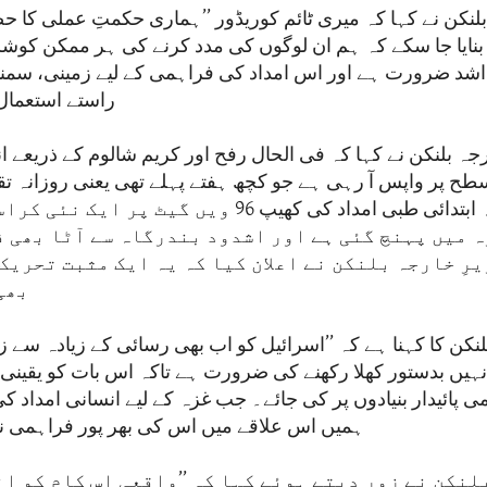
بلنکن نے کہا کہ میری ٹائم کوریڈور ’’ہماری حکمتِ عملی کا 
 بنایا جا سکے کہ ہم ان لوگوں کی مدد کرنے کی ہر ممکن کو
شد ضرورت ہے اور اس امداد کی فراہمی کے لیے زمینی، سمن
راستے استعمال 
رجہ بلنکن نے کہا کہ فی الحال رفح اور کریم شالوم کے ذریعے ا
اس کے علاوہ ابتدائی طبی امداد کی کھیپ 96 ویں گیٹ پ
 میں پہنچ گئی ہے اور اشدود بندرگاہ سے آٹا بھی ف
رِ خارجہ بلنکن نے اعلان کیا کہ یہ ایک مثبت تحریک
بھی
لنکن کا کہنا ہے کہ ’’اسرائیل کو اب بھی رسائی کے زیادہ سے ز
انہیں بدستور کھلا رکھنے کی ضرورت ہے تاکہ اس بات کو یقینی ب
 پائیدار بنیادوں پر کی جائے۔ جب غزہ کے لیے انسانی امداد کی
ہمیں اس علاقے میں اس کی بھر پور فراہمی ن
لنکن نے زور دیتے ہوئے کہا کہ ’’واقعی اس کام کو ا