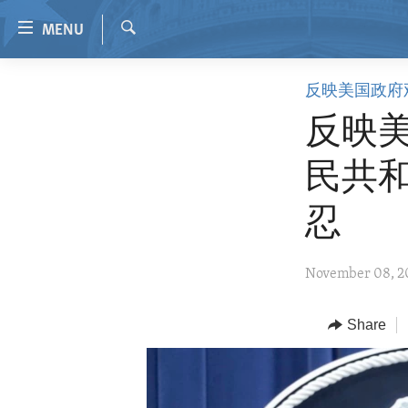
Accessibility
MENU
links
Search
Skip
HOME
反映美国政府
to
VIDEO
main
反映美
content
RADIO
Skip
民共
REGIONS
to
main
TOPICS
AFRICA
忍
Navigation
ARCHIVE
AMERICAS
HUMAN RIGHTS
Skip
November 08, 2
to
ABOUT US
ASIA
SECURITY AND DEFENSE
Search
EUROPE
AID AND DEVELOPMENT
Share
MIDDLE EAST
DEMOCRACY AND GOVERNANCE
ECONOMY AND TRADE