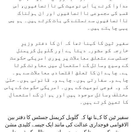
مداوا کرنے یا اس نوعیت کی ناانصافیوں، اس
قسم کی مجموعی ناانصافیوں اور ان ہولناک
ناانصافیوں سے نمٹنے کی بات کرتے ہیں۔ ہم بس
یہی چاہتے ہیں۔
سفیر ٹین کا کہنا تھا کہ ان کا دفتر وزیرِ
خارجہ کو مشورہ دیتا ہے اور گلوبل کریمنل
جسٹس سے متعلق معاملات پر پوری امریکی حکومت
کے وسیع وسائل کے استعمال میں معاونت کرتا
ہے۔ چاہے ان کا تعلق اقتصادی معاملات سے ہو۔
چاہے وہ سفارتی ہوں۔ چاہے وہ قانونی ہوں۔ حتیٰ
کہ وہ فوجی نوعیت کے ہوں۔ امریکی حکومت کے پاس
مختلف وسائل موجود ہیں اور ہم ان کے استعمال
کا تعین کرتے ہیں۔
سفیر ٹین کا کہنا تھا کہ گلوبل کریمنل جسٹس کا دفتر بین
الاقوامی فوجداری عدالت کی مانند ایک جیسے کلیدی مشن