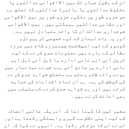
ان کے بقول جہاں تک بین الااقوامی عدالتوں یا
مخلوط عدالتوں یا ہائبرڈ عدالتوں کا تعلق ہے
جو جزوی طور پر ملکی، جزوی طور پر بین الاقوامی
اور مقامی عدالتیں ہوسکتی ہیں۔ بین الاقوامی
فوجداری عدالت ان کا واحد متبادل نہیں ہے۔
اور یہ بات لبنان کے لیے خصوصی ٹریبونل،
کوسوو کے لیے اسپشلسٹ چیمبرز، شام میں سرزد
مظالم کے بارے میں معلومات جمع کرنے کے لیے
ٹرپل آئی ایم نامی ادارے یا ڈبل آئی ڈبل ایم
نامی ادارے پر صادق آتی ہے، جس نے میانمار میں
ہونے والے ظلم و ستم سے متعلق شواہد جمع کرنے
کی کوشش کی ہے۔ ہم ان تمام اقدامات کی حمایت
کرتے ہیں اور ہم شواہد جمع کرنے کے سلسلے میں
بھی اعانت کرتے ہیں۔
سفیر ٹین کا کہنا تھا کہ امریکہ عالمی انصاف
کے لیے اپنی تلاش سے گہری وابستگی رکھتا ہے اور
اس نے اس کا عزم کر رکھا ہے۔ انہوں نے کہا کہ ان