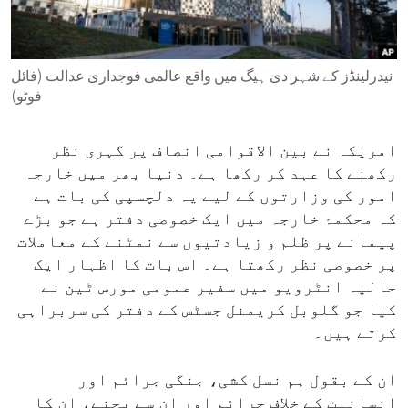
ENVIRONMENT AND HEALTH
IDEALS AND INSTITUTIONS
نیدرلینڈز کے شہر دی ہیگ میں واقع عالمی فوجداری عدالت (فائل
فوٹو)
امریکہ نے بین الاقوامی انصاف پر گہری نظر
رکھنے کا عہد کر رکھا ہے۔ دنیا بھر میں خارجہ
امور کی وزارتوں کے لیے یہ دلچسپی کی بات ہے
کہ محکمۂ خارجہ میں ایک خصوصی دفتر ہے جو بڑے
پیمانے پر ظلم و زیادتیوں سے نمٹنے کے معاملات
پر خصوصی نظر رکھتا ہے۔ اس بات کا اظہار ایک
حالیہ انٹرویو میں سفیر عمومی مورس ٹین نے
کیا جو گلوبل کریمنل جسٹس کے دفتر کی سربراہی
کرتے ہیں۔
ان کے بقول ہم نسل کشی، جنگی جرائم اور
انسانیت کے خلاف جرائم اور ان سے بچنے، ان کا