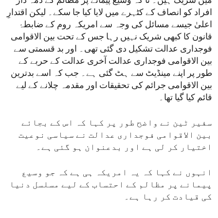
میں شریک ہیں۔ تا کہ وسیع پیمانے پر مظالم کے ذمہ دار
افراد کو انصاف کے کٹہرے میں لایا کیا جا سکے۔ لیکن اقتدارِ
اعلیٰ جیسے مسائل کی وجہ سے امریکہ روم کے ضابطۂ
قانون کا کبھی شریک نہیں رہا جس کے تحت بین الاقوامی
فوجداری عدالت تشکیل دی گئی تھی۔ اور بد قسمتی سے
بین الاقوامی فوجداری عدالت آخری عدالت کے حربے کے
طور پر اپنے مینڈیٹ سے ہٹ گئی ہے۔ جب کہ اسے بدترین
بین الاقوامی جرائم کی تحقیقات اور مقدمہ چلانے کے لیے
قائم کیا گیا تھا۔
سفیر ٹین نے واضح طور پر کہا کہ اس کے بجائے
بین الاقوامی فوجداری عدالت نے سیاسی نوعیت
اختیار کر لی ہے اور بدعنوان ہو گئی ہے۔
انہوں نے کہا کہ یہ امریکہ ہی ہے کہ جو وسیع
پیمانے پر مظالم کے احتساب کے لیے مسلسل دنیا
کی قیادت کر رہا ہے۔