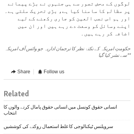
لوگوں کے محض تصور سے ہی جنہوں نے بڑے پیمانے
پر مظالم کا سامنا کیا ہے، بڑی تحریک ملتی ہے۔
اور ہم اس نصب العین کو جاری رکھنے کے لیے
اپنے وسائل کو وسعت دے رہے ہیں اور ان میں
اضافہ کر رہے ہیں۔
حکومتِ امریکہ کے نکتۂ نظر کا ترجمان اداریہ جو وائس آف امریکہ
**
سے نشر کیا گیا
Share
Follow us
Related
انسانی حقوق کونسل میں انسانی حقوق پامال کرنے والوں کا
انتخاب
سرویلنس ٹیکنالوجی کا غلط استعمال روکنے کی کوششیں