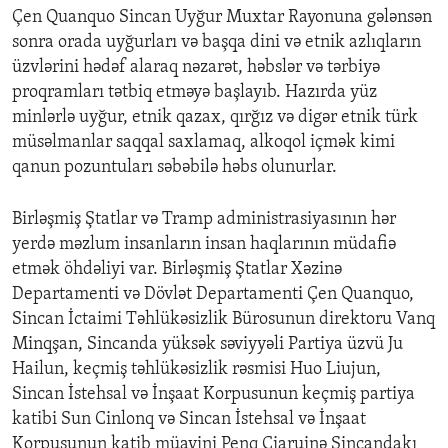
Çen Quanquo Sincan Uyğur Muxtar Rayonuna gələnsən
sonra orada uyğurları və başqa dini və etnik azlıqların
üzvlərini hədəf alaraq nəzarət, həbslər və tərbiyə
proqramları tətbiq etməyə başlayıb. Hazırda yüz
minlərlə uyğur, etnik qazax, qırğız və digər etnik türk
müsəlmanlar saqqal saxlamaq, alkoqol içmək kimi
qanun pozuntuları səbəbilə həbs olunurlar.
Birləşmiş Ştatlar və Tramp administrasiyasının hər
yerdə məzlum insanların insan haqlarının müdafiə
etmək öhdəliyi var. Birləşmiş Ştatlar Xəzinə
Departamenti və Dövlət Departamenti Çen Quanquo,
Sincan İctaimi Təhlükəsizlik Bürosunun direktoru Vanq
Minqşan, Sincanda yüksək səviyyəli Partiya üzvü Ju
Hailun, keçmiş təhlükəsizlik rəsmisi Huo Liujun,
Sincan İstehsal və İnşaat Korpusunun keçmiş partiya
katibi Sun Cinlonq və Sincan İstehsal və İnşaat
Korpusunun katib müavini Penq Ciaruinə Sincandakı