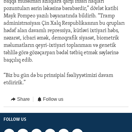
başqa müsəlman azlıqlara qarşı insan haqları
pozuntuları əsrin ləkəsinə bərabərdir,” dövlət katibi
Mayk Pompeo yazılı bəyanatında bildirib. “Tramp
administrasiyası Çin Xalq Respublikasının bu qrupları
hədəf alan davamlı repressiya, kütləvi ixtiyari həbs,
nəzarət, icbari əmək, demoqrafik siyasət, biometrik
məlumatların qeyri-ixtiyari toplanması və genetik
təhlilə görə gözəçarpan bədəl tətbiq etmək səylərinə
başçılıq edib.
“Biz bu gün də bu prinsipial fəaliyyətimizi davam
etdiririk.”
Share
Follow us
FOLLOW US