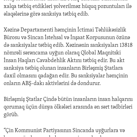
xalqa tətbiq etdikləri yolverilməz hüquq pozuntuları ilə
əlaqələrinə görə sanksiya tətbiq edib.
Xəzinə Departamenti həmçinin İctimai Təhlükəsizlik
Bürosu və Sincan İstehsal və İnşaat Korpusunun özünə
də sanksiyalar tətbiq edib. Xəzinənin sanksiyaları 13818
nömrəli sərəncama uyğun olaraq Qlobal Maqnitski
İnsan Haqları Cavabdehlik Aktını tətbiq edir. Bu akt
sanksiya tətbiq olunan insanların Birləşmiş Ştatlara
daxil olmasını qadağan edir. Bu sanksiyalar həmçinin
onların ABŞ-dakı aktivlərini də dondurur.
Birləşmiş Ştatlar Çində bütün insanların insan halqarını
qorumaq üçün dünya ölkələri arasında ən sərt tədbirləri
görüb.
“Çin Kommunist Partiyasının Sincanda uyğurlara və