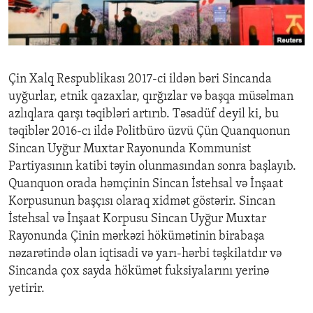
ENVIRONMENT AND HEALTH
IDEALS AND INSTITUTIONS
Çin Xalq Respublikası 2017-ci ildən bəri Sincanda
uyğurlar, etnik qazaxlar, qırğızlar və başqa müsəlman
azlıqlara qarşı təqibləri artırıb. Təsadüf deyil ki, bu
təqiblər 2016-cı ildə Politbüro üzvü Çün Quanquonun
Sincan Uyğur Muxtar Rayonunda Kommunist
Partiyasının katibi təyin olunmasından sonra başlayıb.
Quanquon orada həmçinin Sincan İstehsal və İnşaat
Korpusunun başçısı olaraq xidmət göstərir. Sincan
İstehsal və İnşaat Korpusu Sincan Uyğur Muxtar
Rayonunda Çinin mərkəzi hökümətinin birabaşa
nəzarətində olan iqtisadi və yarı-hərbi təşkilatdır və
Sincanda çox sayda hökümət fuksiyalarını yerinə
yetirir.