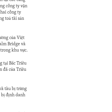
ững công ty vận
hai công ty
g toả tài sản
ường của Việt
Calm Bridge và
 trong khu vực.
 tại Bắc Triều
n đá của Triều
à tàu bị trừng
ể bị định danh