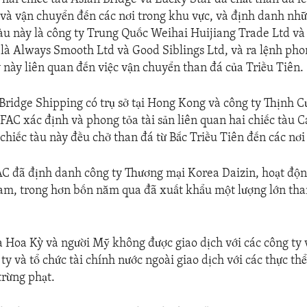
 và vận chuyển đến các nơi trong khu vực, và định danh nh
àu này là công ty Trung Quốc Weihai Huijiang Trade Ltd và 
là Always Smooth Ltd và Good Siblings Ltd, và ra lệnh phon
y này liên quan đến việc vận chuyển than đá của Triều Tiên.
 Bridge Shipping có trụ sở tại Hong Kong và công ty Thịnh C
AC xác định và phong tỏa tài sản liên quan hai chiếc tàu 
 chiếc tàu này đều chở than đá từ Bắc Triều Tiên đến các nơi
C đã định danh công ty Thương mại Korea Daizin, hoạt động
am, trong hơn bốn năm qua đã xuất khẩu một lượng lớn tha
a Hoa Kỳ và người Mỹ không được giao dịch với các công ty v
ty và tổ chức tài chính nước ngoài giao dịch với các thực th
trừng phạt.