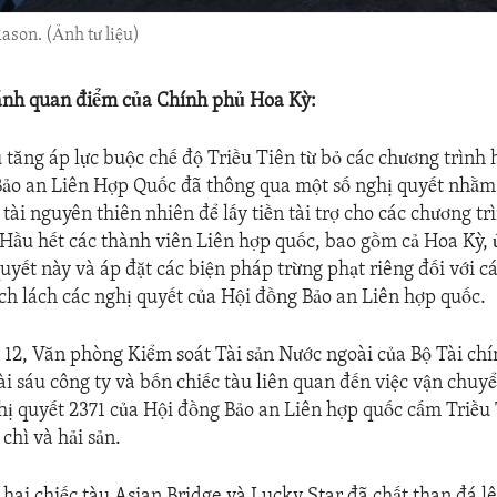
ason. (Ảnh tư liệu)
ánh quan điểm của Chính phủ Hoa Kỳ:
 tăng áp lực buộc chế độ Triều Tiên từ bỏ các chương trình 
Bảo an Liên Hợp Quốc đã thông qua một số nghị quyết nhằ
tài nguyên thiên nhiên để lấy tiền tài trợ cho các chương tr
. Hầu hết các thành viên Liên hợp quốc, bao gồm cả Hoa Kỳ, 
uyết này và áp đặt các biện pháp trừng phạt riêng đối với cá
ch lách các nghị quyết của Hội đồng Bảo an Liên hợp quốc.
 12, Văn phòng Kiểm soát Tài sản Nước ngoài của Bộ Tài ch
ài sáu công ty và bốn chiếc tàu liên quan đến việc vận chuy
hị quyết 2371 của Hội đồng Bảo an Liên hợp quốc cấm Triều
 chì và hải sản.
hai chiếc tàu Asian Bridge và Lucky Star đã chất than đá lê