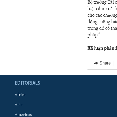
Bộ trưởng Tài 
luật cấm xuất 
cho các chương
động cưỡng bức
trong đó có th
pháp.”
Xã luận phản 
Share
EDITORIALS
Africa
Asia
Americas