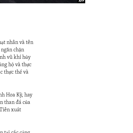
hạt nhân và tên
m ngăn chặn
ình vũ khí hủy
ủng hộ và thực
c thực thể và
ính Hoa Kỳ, hay
ển than đá của
 Tiên xuất
n tại các cảng