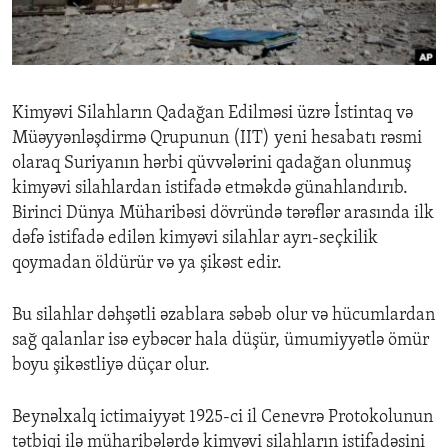
ENVIRONMENT AND HEALTH
IDEALS AND INSTITUTIONS
Kimyəvi Silahların Qadağan Edilməsi üzrə İstintaq və
Müəyyənləşdirmə Qrupunun (IIT) yeni hesabatı rəsmi
olaraq Suriyanın hərbi qüvvələrini qadağan olunmuş
kimyəvi silahlardan istifadə etməkdə günahlandırıb.
Birinci Dünya Müharibəsi dövründə tərəflər arasında ilk
dəfə istifadə edilən kimyəvi silahlar ayrı-seçkilik
qoymadan öldürür və ya şikəst edir.
Bu silahlar dəhşətli əzablara səbəb olur və hücumlardan
sağ qalanlar isə eybəcər hala düşür, ümumiyyətlə ömür
boyu şikəstliyə düçar olur.
Beynəlxalq ictimaiyyət 1925-ci il Cenevrə Protokolunun
tətbiqi ilə müharibələrdə kimyəvi silahların istifadəsini