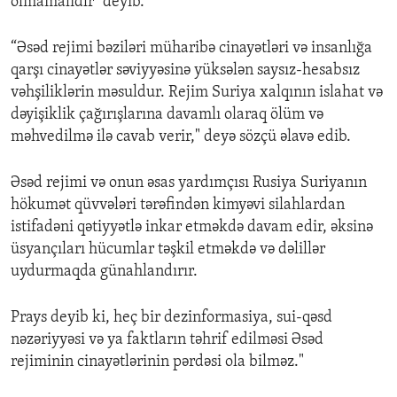
olmamalıdlr" deyib.
“Əsəd rejimi bəziləri müharibə cinayətləri və insanlığa
qarşı cinayətlər səviyyəsinə yüksələn saysız-hesabsız
vəhşiliklərin məsuldur. Rejim Suriya xalqının islahat və
dəyişiklik çağırışlarına davamlı olaraq ölüm və
məhvedilmə ilə cavab verir," deyə sözçü əlavə edib.
Əsəd rejimi və onun əsas yardımçısı Rusiya Suriyanın
hökumət qüvvələri tərəfindən kimyəvi silahlardan
istifadəni qətiyyətlə inkar etməkdə davam edir, əksinə
üsyançıları hücumlar təşkil etməkdə və dəlillər
uydurmaqda günahlandırır.
Prays deyib ki, heç bir dezinformasiya, sui-qəsd
nəzəriyyəsi və ya faktların təhrif edilməsi Əsəd
rejiminin cinayətlərinin pərdəsi ola bilməz."