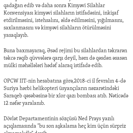
qadağan edib və daha sonra Kimyəvi Silahlar
Konvensiyası kimyəvi silahların istifadəsini, inkişaf
etdirilməsini, istehsalını, əldə edilməsini, yığılmasını,
saxlanmasını və kimyəvi silahların ötürülməsini
yasaqlayıb.
Buna baxmayaraq, Əsəd rejimi bu silahlardan təkrarən
təkcə rəqib qüvvələrə qarşı deyil, həm də qəsdən əsasən
mülki məhəllələri hədəf alaraq istifadə edib.
OPCW IIT-nin hesabatına görə,2018-ci il fevralın 4-də
Suriya hərbi helikopteri üsyançıların nəzarətindəki
Saraqeb qəsəbəsinə bir xlor qazı bombası atıb. Nəticədə
12 nəfər yaralanıb.
Dövlət Departamentinin sözçüsü Ned Prays yazılı
açıqlamasında "bu son aşkalama heç kim üçün sürpriz