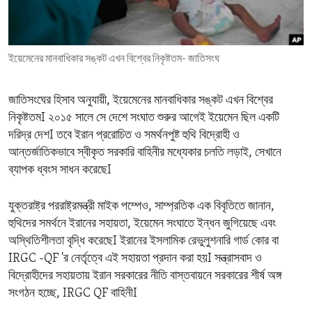
ENVIRONMENT AND HEALTH
IDEALS AND INSTITUTIONS
ইয়েমেনের মানবাধিকার সঙ্কট এখন বিশ্বের নিকৃষ্টতম- জাতিসংঘ
জাতিসংঘের হিসাব অনুযায়ী, ইয়েমেনের মানবাধিকার সঙ্কট এখন বিশ্বের
নিকৃষ্টতমI ২০১৫ সালে সে দেশে সংঘাত শুরুর আগেই ইয়েমেন ছিল একটি
দরিদ্র দেশI তবে ইরান প্ররোচিত ও সমর্থনপুষ্ট হুথি বিদ্রোহী ও
আন্তর্জাতিকভাবে স্বীকৃত সরকারি বাহিনীর মধ্যেকার চলতি লড়াই, সেখানে
ব্যাপক ধ্বংস সাধন করেছেI
যুক্তরাষ্ট্র পররাষ্ট্রমন্ত্রী মাইক পম্পেও, সাম্প্রতিক এক বিবৃতিতে জানান,
হুথিদের সমর্থনে ইরানের সহায়তা, ইয়েমেন সংঘাতে ইন্ধন জুগিয়েছে এবং
অস্থিতিশীলতা বৃদ্ধি করেছেI ইরানের ইসলামিক রেভুলুশনারি গার্ড কোর বা
IRGC -QF 'র নের্তৃত্বে এই সহায়তা প্রদান করা হয়I সন্ত্রাসবাদ ও
বিদ্রোহীদের সহায়তায় ইরান সরকারের নীতি বাস্তবায়নে সরকারের শীর্ষ অঙ্গ
সংগঠন হচ্ছে, IRGC QF বাহিনীI