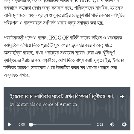
বিশ্ববিদ্যালয়কে, বহু আন্তর্জাতিক শাখার জন্য IRGC QF 'র প্রশিক্ষণ
কর্মকান্ডে সহায়তা দেবার জন্য সনাক্ত করেI পাকিস্তানের নাগরিক, ইউসেফ
আলী মুফাজকে মধ্য-প্রাচ্য ও যুক্তরাষ্ট্রে রেভুলুশনারি গার্ড কোরের কর্মসূচির
পরিকল্পনা ও বাস্তবায়নে সংশ্লিষ্ট থাকার জন্য সনাক্ত করা হয়I
পররাষ্ট্রমন্ত্রী পম্পেও বলেন, IRGC QF বাহিনী তাদের সহিংস ও ধ্বংসাত্মক
কর্মসূচিকে এগিয়ে নিতে প্রতিটি সুযোগের সদ্ব্যবহার করে থাকে ; যাতে
অন্তর্ভুক্ত রয়েছে, মধ্য-প্রাচ্যের সংঘাতের সুযোগ নেয়া এবং ঝুঁকিপূর্ণ
ব্যক্তিদের ইরানের হয়ে লড়াইয়ে, যোগ দিতে বাধ্য করাI যুক্তরাষ্ট্র, ইরানের
ক্ষতিকর আচরণ মোকাবেলা ও তা উদ্ঘাটিত করার সব ধরণের প্রয়াস নেয়া
অব্যাহত রাখবেI
ইয়েমেনের মানবাধিকার সঙ্কট এখন বিশ্বের নিকৃষ্টতম- জাতিসংঘ
by
Editorials on Voice of America
No media source currently available
0:00
2:52