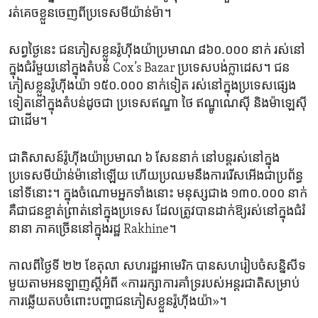
រត់​គេច​ខ្លួន​ចេញ​ពី​ប្រទេស​មីយ៉ាន់ម៉ា។
សព្វថ្ងៃ​នេះ ជន​ភៀស​ខ្លួន​រ៉ូហ៊ីងយ៉ា​ប្រមាណ ៨៦០.០០០ នាក់ រស់នៅ​
ក្នុង​ជំរំ​មួយ​នៅ​ក្នុង​តំបន់ Cox’s Bazar ប្រទេស​បង់ក្លាដេស។ ជន​
ភៀស​ខ្លួន​រ៉ូហ៊ីងយ៉ា ១៥០.០០០ នាក់​ទៀត រស់នៅ​ក្នុង​ប្រទេស​ផ្សេង​
ទៀត​នៅ​ក្នុង​តំបន់​ដូចជា ប្រទេស​ឥណ្ឌា ថៃ ឥណ្ឌូណេស៊ី និង​ម៉ាឡេស៊ី​
ជាដើម។
ជាតិ​សាសន៍​រ៉ូហ៊ីងយ៉ា​ប្រមាណ ៦ សែន​នាក់​ នៅ​បន្ត​រស់នៅ​ក្នុង​
ប្រទេស​មីយ៉ាន់ម៉ា​នៅ​ឡើយ ហើយ​ប្រឈម​នឹង​ការ​រើសអើង​ជា​ប្រព័ន្ធ​
នៅ​ទី​នោះ។ ក្នុង​ចំណោម​អ្នក​ទាំង​នោះ មនុស្ស​ជាង ១៣០.០០០ នាក់
គឺជា​ជន​ខ្ចាត់ព្រាត់​នៅ​ក្នុង​ប្រទេស ដែល​ត្រូវ​បាន​ដាក់ឱ្យ​រស់នៅ​ក្នុង​ជំរំ​
នានា ភាគ​ច្រើន​នៅ​ក្នុង​រដ្ឋ Rakhine។
កាល​ពី​ថ្ងៃ​ទី ២២ ខែ​តុលា សហរដ្ឋ​អាមេរិក​ បាន​សហ​រៀបចំ​សន្និសីទ​
មួយ​តាម​អនឡាញ​ស្ដី​អំពី «ការ​រក្សា​ការ​គាំទ្រ​របស់​អន្តរជាតិ​សម្រាប់​
ការ​ឆ្លើយតប​ចំពោះ​បញ្ហា​ជន​ភៀសខ្លួន​រ៉ូហ៊ីងយ៉ា»។