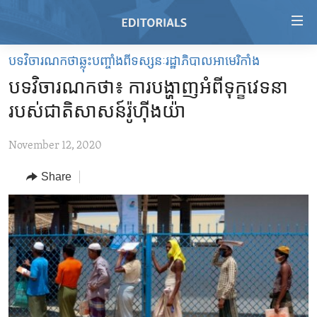
Accessibility
links
Skip
បទវិចារណកថាឆ្លុះបញ្ចាំងពីទស្សនៈរដ្ឋាភិបាលអាមេរិកាំង
to
HOME
បទវិចារណកថា៖ ការបង្ហាញ​អំពី​ទុក្ខ​វេទនា​
main
VIDEO
content
របស់​ជាតិ​សាសន៍​រ៉ូហ៊ីងយ៉ា
RADIO
Skip
to
November 12, 2020
REGIONS
main
Share
TOPICS
AFRICA
Navigation
Skip
ARCHIVE
AMERICAS
HUMAN RIGHTS
to
ABOUT US
ASIA
SECURITY AND DEFENSE
Search
EUROPE
AID AND DEVELOPMENT
FOLLOW US
MIDDLE EAST
DEMOCRACY AND GOVERNANCE
ECONOMY AND TRADE