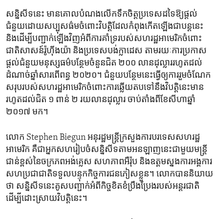
សន្និសីទ​នេះ​ មាន​គោល​បំណង​លើក​ទឹក​ចិត្ត​ប្រទេស​ដទៃ​ឱ្យ​ផ្តល់​
ជំនួយ​ដោយ​សប្បុសធ៌ម​ចំពោះ​វិបត្តិ​ដែល​កំពុង​កើត​ឡើង​ជា​បន្ត​នេះ
និង​ដើម្បី​បញ្ជាក់​ឡើង​វិញ​អំពី​ការ​គាំទ្រ​របស់​សហរដ្ឋ​អាមេរិក​ចំពោះ​
ជាតិ​សាសន៍​រ៉ូហ៊ីងយ៉ា និង​ប្រទេស​បង់ក្លាដេស តាម​រយៈ​ការ​ប្រកាស​
ផ្ដល់​ជំនួយ​មនុស្សធម៌​បន្ថែម​ចំនួន​ជិត ២០០ លាន​ដុល្លារ​រហូត​ដល់​
ដំណាច់​ឆ្នាំ​សារពើពន្ធ ២០២០។ ជំនួយ​បន្ថែម​នេះ​ធ្វើ​ឲ្យ​ការ​រួម​ចំណែក​
សរុប​របស់​សហរដ្ឋ​អាមេរិក​ចំពោះ​ការ​ឆ្លើយតប​ទៅ​នឹង​វិបត្តិ​នេះ​មាន​
រហូត​ដល់​ជិត ១ ពាន់ ២ រយ​លាន​ដុល្លារ ចាប់​តាំង​ពី​ខែ​សីហា​ឆ្នាំ
២០១៧ មក។
លោក Stephen Biegun អនុ​រដ្ឋមន្ត្រី​ក្រសួង​ការបរទេស​សហរដ្ឋ​
អាមេរិក គឺ​ជា​អ្នក​សហ​រៀបចំ​សន្និសីទ​តាម​អនឡាញ​នេះ​ជាមួយ​មន្ត្រី​
ជាន់ខ្ពស់​នៃ​ចក្រភព​អង់គ្លេស សហភាព​អឺរ៉ុប និង​ឧត្តម​ស្នងការ​អង្គការ​
សហប្រជាជាតិ​ទទួល​បន្ទុក​កិច្ចការ​ជន​ភៀសខ្លួន។ លោក​បាន​និយាយ​
ថា សន្និសីទ​នេះ​គូស​បញ្ជាក់​អំពី​កិច្ច​ខិតខំ​ប្រឹងប្រែង​របស់​អន្តរជាតិ​
ដើម្បី​ដោះស្រាយ​វិបត្តិ​នេះ។