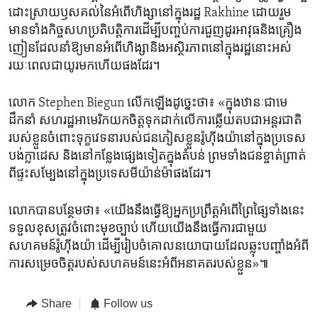
ដោះស្រាយ​ឫសគល់​នៃ​អំពើ​ហិង្សា​នៅ​ក្នុង​រដ្ឋ Rakhine ដោយ​រួម​
មាន​ទាំង​កិច្ច​សហ​ប្រតិបត្តិការ​ដើម្បី​បញ្ចប់​ការ​ជួញដូរ​អាវុធ​និង​គ្រឿង​
ញៀន​ដែល​នាំ​ឱ្យ​មាន​អំពើ​ហិង្សា​និង​អស្ថិរភាព​នៅ​ក្នុង​រដ្ឋ​នោះ​អស់​
រយៈពេល​ជា​យូរ​មក​ហើយ​ផងដែរ។
លោក Stephen Biegun លើកឡើង​ដូច្នេះ​ថា៖ «ក្នុង​ឋានៈ​ជា​មេ
ដឹកនាំ សហរដ្ឋ​អាមេរិក​យក​ចិត្ត​ទុកដាក់​លើ​ការ​ឆ្លើយតប​ជា​អន្តរជាតិ​
របស់​ខ្លួន​ចំពោះ​ទុក្ខ​វេទនា​របស់​ជន​ភៀសខ្លួន​រ៉ូហ៊ីងយ៉ា​នៅ​ក្នុង​ប្រទេស​
បង់ក្លាដេស និង​នៅ​កន្លែង​ផ្សេង​ទៀត​ក្នុង​តំបន់ ព្រម​ទាំង​ជន​ខ្ចាត់ព្រាត់​
ពី​ផ្ទះសម្បែង​នៅ​ក្នុង​ប្រទេស​មីយ៉ាន់ម៉ា​ផងដែរ។
លោក​បាន​បន្ថែម​ថា៖ «យើង​នឹង​ធ្វើ​ឱ្យ​អ្នក​ប្រព្រឹត្ត​អំពើ​ព្រៃផ្សៃ​ទាំង​នេះ​
ទទួល​ខុស​ត្រូវ​ចំពោះ​មុខ​ច្បាប់ ហើយ​យើង​នឹង​ធ្វើការ​ជាមួយ​
សហគមន៍​រ៉ូហ៊ីងយ៉ា ដើម្បី​រៀបចំ​គោល​នយោបាយ​ដែល​ឆ្លុះ​បញ្ចាំង​អំពី​
ការ​សម្រេចចិត្ត​របស់​សហគមន៍​នេះ​អំពី​អនាគត​របស់​ខ្លួន»៕
Share
Follow us