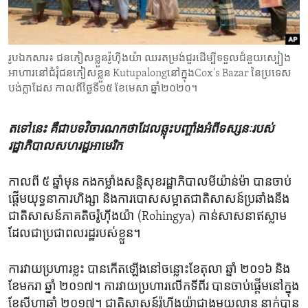
ENVIRONMENT AND HEALTH
IDEALS AND INSTITUTIONS
រូបឯកសារ៖ ជនភៀសខ្លួន​រ៉ូហ៊ីងយ៉ា ឈរតម្រង់ជួរ​ដើម្បី​ទទួល​ជំនួយ​ស្បៀង
អាហារ​នៅ​ជំរុំជនភៀស​ខ្លួន Kutupalongនៅក្នុងCox's Bazar នៃ​ប្រទេស​
បង់ក្លាដែស កាលពី​ថ្ងៃទី១៥ ខែមេសា ឆ្នាំ២០២០។
តទៅនេះ គឺ​ជា​បទ​វិចារណកថា​ដែល​ឆ្លុះ​បញ្ចាំង​អំពី​ទស្សនៈ​របស់​
រដ្ឋាភិបាល​សហរដ្ឋ​អាមេរិក
កាល​ពី ៥ ឆ្នាំ​មុន កងកម្លាំង​សន្តិសុខ​រដ្ឋាភិបាល​មីយ៉ាន់ម៉ា​ បាន​ចាប់
ផ្ដើម​យុទ្ធនាការ​ហិង្សា និង​ការ​បោស​សម្អាត​ជាតិ​សាសន៍​ប្រឆាំង​នឹង​
ជាតិ​សាសន៍​ភាគ​តិច​រ៉ូហ៊ីងយ៉ា (Rohingya) កាន់​សាសនា​ឥស្លាម
ដែល​ជា​ប្រជាពលរដ្ឋ​របស់​ខ្លួន។
ការ​វាយ​ប្រហារ​ខ្លះ​ បាន​កើត​ឡើង​នៅចន្លោះ​ខែ​តុលា ឆ្នាំ ២០១៦ និង​
ខែ​មករា ឆ្នាំ ២០១៧។ ការ​វាយ​ប្រហារ​លើក​ទី​ពីរ ​បាន​ចាប់ផ្តើម​នៅ​ក្នុង​
ខែ​សីហា​ឆ្នាំ ២០១៧។ ជាតិ​សាសន៍​រ៉ូហ៊ីងយ៉ា​ជាង​មួយ​លាន ​នាក់​បាន​