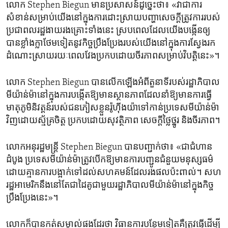
លោក Stephen Biegun មាន​ប្រសាសន៍​ដូច្នេះ​ថា៖ «វា​ជា​ការ​
សំខាន់​សម្រាប់​យើង​នៅ​ក្នុង​ការ​ដោះស្រាយ​បញ្ហា​សេចក្ដី​ត្រូវការ​របស់​
ប្រជាពលរដ្ឋ​ងាយ​រងគ្រោះ​ទាំង​នេះ ស្រប​ពេល​ដែល​យើង​បង្កើន​ឲ្យ​
បាន​ខ្លាំងក្លា​ថែម​ទៀត​នូវ​កិច្ច​ប្រឹងប្រែង​របស់​យើង​នៅ​ក្នុង​ការ​ស្វែងរក​
ដំណោះស្រាយ​រយៈពេល​វែង​ប្រកប​ដោយ​ចីរភាព​សម្រាប់​វិបត្តិ​នេះ»។
លោក Stephen Biegun បាន​លើកឡើង​អំពី​តួនាទី​របស់​រដ្ឋាភិបាល​
មីយ៉ាន់ម៉ា​នៅ​ក្នុង​ការ​បង្កើត​ឱ្យ​មាន​ស្ថានភាព​ដែល​នាំ​ឱ្យ​មាន​ការ​ធ្វើ​
មាតុភូមិ​និវត្តន៍​របស់​ជន​ភៀសខ្លួន​រ៉ូហ៊ីងយ៉ា​ទៅ​កាន់​ប្រទេស​មីយ៉ាន់ម៉ា​
វិញ​ដោយ​ស្ម័គ្រ​ចិត្ត ប្រកប​ដោយ​សុវត្ថិភាព សេចក្តី​ថ្លៃថ្នូរ និង​ចីរភាព។
លោក​អនុ​រដ្ឋមន្ត្រី Stephen Biegun បាន​បញ្ជាក់​ថា៖ «ជា​ជំហាន​
ដំបូង ប្រទេស​មីយ៉ាន់ម៉ា​ត្រូវ​បើក​ឱ្យ​មាន​ការ​បញ្ជូន​ជំនួយ​មនុស្សធម៌​
ដោយ​គ្មាន​ការ​បង្អាក់​ទៅ​ដល់​សហគមន៍​ដែល​រង​ផល​ប៉ះពាល់។ សហ
រដ្ឋ​អាមេរិក​នឹង​នៅតែ​ជា​ដៃគូ​ជាមួយ​រដ្ឋាភិបាល​មីយ៉ាន់ម៉ា​នៅ​ក្នុង​កិច្ច​
ប្រឹង​ប្រែង​នេះ»។
លោក​ក៏​បាន​កត់​សម្គាល់​ផងដែរ​ថា វិធានការ​បន្ថែម​ទៀត​គឺ​ត្រូវ​ធ្វើ​ដើម្បី​