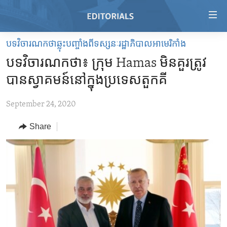
Accessibility
links
Skip
បទវិចារណកថាឆ្លុះបញ្ចាំងពីទស្សនៈរដ្ឋាភិបាលអាមេរិកាំង
to
HOME
បទ​វិចារណកថា៖ ក្រុម Hamas មិន​គួរ​ត្រូវ​
main
VIDEO
content
បាន​ស្វាគមន៍​នៅ​ក្នុង​ប្រទេស​តួកគី
RADIO
Skip
to
September 24, 2020
REGIONS
main
Share
TOPICS
AFRICA
Navigation
Skip
ARCHIVE
AMERICAS
HUMAN RIGHTS
to
ABOUT US
ASIA
SECURITY AND DEFENSE
Search
EUROPE
AID AND DEVELOPMENT
FOLLOW US
MIDDLE EAST
DEMOCRACY AND GOVERNANCE
ECONOMY AND TRADE