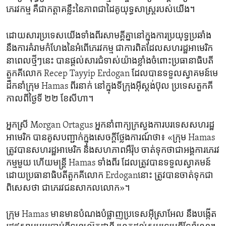
ភេរវកម្ម​ គឺ​ជា​កត្តា​គន្លឹះ​នៃ​ភាព​ជា​ដៃគូ​យុទ្ធសាស្រ្ត​របស់​យើង។
ដោយសារ​ប្រទេស​យើង​ទាំង​ពីរ​សាមគ្គី​គ្នា​នៅ​ក្នុងការ​ប្រយុទ្ធ​ប្រឆាំង​
នឹង​ការ​គំរាម​កំហែង​នៃ​អំពើ​ភេរវកម្ម ជា​ការពិត​ដែល​សហរដ្ឋ​អាមេរិក​
នា​ពេល​ថ្មីៗ​នេះ ​បាន​ផ្តល់​សារ​ជំទាស់​យ៉ាង​ខ្លាំង​ចំពោះ​ប្រធានាធិបតី​
តួកគី​លោក Recep Tayyip Erdogan ដែល​បាន​ទទួល​ស្វាគមន៍​មេ
ដឹកនាំ​ក្រុម Hamas ពីរ​នាក់​ នៅ​ក្នុង​ទីក្រុង​អ៊ីស្ដង់ប៊ុល ប្រទេស​តួកគី
កាល​ពី​ថ្ងៃទី ២២ ខែ​សីហា។
អ្នកស្រី Morgan Ortagus អ្នក​នាំ​ពាក្យ​ក្រសួង​ការ​បរទេស​សហរដ្ឋ​
អាមេរិក បាន​គូស​បញ្ជាក់​ក្នុង​សេចក្តី​ថ្លែងការ​ណ៍​ថា៖ «ក្រុម Hamas
ត្រូវ​បាន​សហរដ្ឋ​អាមេរិក និង​សហភាព​អឺរ៉ុប​ ចាត់ទុក​ថា​ជា​អង្គការ​ភេរវ
កម្ម​មួយ ហើយ​មន្ត្រី Hamas ទាំង​ពីរ ​ដែល​ត្រូវ​បាន​ទទួល​ស្វាគមន៍​
ដោយ​ប្រធានាធិបតី​តួកគី​លោក Erdoganនោះ ត្រូវ​បាន​ចាត់ទុក​ជា​
ពិសេស​ថា​ ជា​ភេរវជន​សាកលលោក»។
ក្រុម Hamas មាន​មាន​បំណង​បំផ្លាញ​ប្រទេស​អ៊ីស្រាអែល នឹង​បង្កើត​