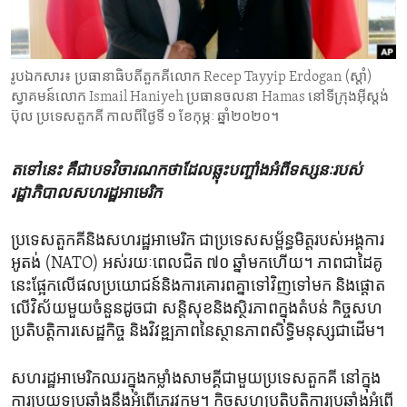
ENVIRONMENT AND HEALTH
IDEALS AND INSTITUTIONS
រូបឯកសារ៖ ប្រធានាធិបតីតួកគីលោក Recep Tayyip Erdogan (ស្តាំ)
ស្វាគមន៍លោក Ismail Haniyeh ប្រធានចលនា Hamas នៅទីក្រុងអ៊ីស្ដង់
ប៊ុល ប្រទេសតួកគី កាលពីថ្ងៃទី ១ ខែកុម្ភៈ ឆ្នាំ២០២០។
តទៅនេះ​ គឺ​ជា​បទ​វិចារណកថា​ដែល​ឆ្លុះ​បញ្ចាំង​អំពី​ទស្សនៈ​របស់​
រដ្ឋាភិបាល​សហរដ្ឋ​អាមេរិក
ប្រទេស​តួកគី​និង​សហរដ្ឋ​អាមេរិក ជា​ប្រទេស​សម្ព័ន្ធមិត្ត​របស់​អង្គការ​
អូតង់ (NATO) អស់​រយៈពេល​ជិត ៧០ ឆ្នាំ​មក​ហើយ។ ភាព​ជា​ដៃគូ​
នេះ​ផ្អែក​លើ​ផល​ប្រយោជន៍​និង​ការ​គោរព​គ្នា​ទៅវិញ​ទៅ​មក និង​ផ្តោត​
លើ​វិស័យ​មួយ​ចំនួន​ដូចជា សន្តិសុខ​និង​ស្ថិរភាព​ក្នុង​តំបន់ កិច្ច​សហ​
ប្រតិបត្តិការ​សេដ្ឋកិច្ច និង​វិវឌ្ឍភាព​នៃ​ស្ថានភាព​សិទ្ធិ​មនុស្ស​ជាដើម។
សហរដ្ឋ​អាមេរិក​ឈរ​ក្នុង​កម្លាំង​សាមគ្គី​ជាមួយ​ប្រទេស​តួកគី ​នៅ​ក្នុង​
ការ​ប្រយុទ្ធ​ប្រឆាំង​នឹង​អំពើ​ភេរវកម្ម។ កិច្ច​សហ​ប្រតិបត្តិការ​ប្រឆាំង​អំពើ​