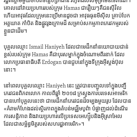
រដ្ឋ​ឥស្លាម​មួយ​ចាប់​ពី​ទន្លេ​ហ្ស៊កដានី​ រហូត​ដល់​សមុទ្រ​មេឌីទែរ៉ាណេ។
គោលដៅ​វាយ​ប្រហារ​របស់​ក្រុម Hamas ជា​រឿយៗ​គឺ​ជន​ស៊ីវិល
ហើយ​អាវុធ​ដែល​ក្រុម​នេះ​ប្រើ​មាន​ដូចជា អាវុធ​ធុន​មីស៊ីល គ្រាប់​បែក​
អត្តឃាត កាំបិត និង​ផ្លូវ​រូង​ក្រោម​ដី​ សម្រាប់​សកម្មភាព​ភេរវកម្ម​របស់​
ខ្លួន​ជាដើម។
បុគ្គល​ឈ្មោះ Ismail Haniyeh ដែល​ជា​មេដឹកនាំ​នយោបាយ​ជាន់​
ខ្ពស់​របស់​ក្រុម Hamas គឺជា​បុរស​ម្នាក់​ក្នុង​ចំណោម​ពីរ​នាក់ ដែល​
លោក​ប្រធានាធិបតី Erdogan បាន​ជួប​នៅ​ក្នុង​ទីក្រុង​អ៊ីស្ដង់ប៊ុល​
នោះ។
នៅ​ពេល​បុគ្គល​ឈ្មោះ Haniyeh នេះ ត្រូវបាន​បញ្ជូល​ទៅ​ក្នុង​បញ្ជី​
ភេរវជន​ពិភពលោក​ កាល​ពី​ឆ្នាំ ២០១៨ ក្រសួង​ការបរទេស​អាមេរិក​
បាន​ហៅ​បុគ្គល​នេះ​ថា​ ជា​មេដឹកនាំ​ភេរវជន​ដ៏​ចម្បង​មួយ​រូប ដែល​បាន
«គំរាម​កំហែង​ដល់​ស្ថិរភាព​ក្នុង​តំបន់​មជ្ឈិម​បូព៌ា បំផ្លាញ​ដល់​ដំណើរ
ការ​សន្តិភាព និង​វាយ​ប្រហារ​លើ​ប្រទេស​អេហ្ស៊ីប​និង​អ៊ីស្រាអែល ​
ដែល​ជា​សម្ព័ន្ធមិត្ត​របស់​សហរដ្ឋ​អាមេរិក»។