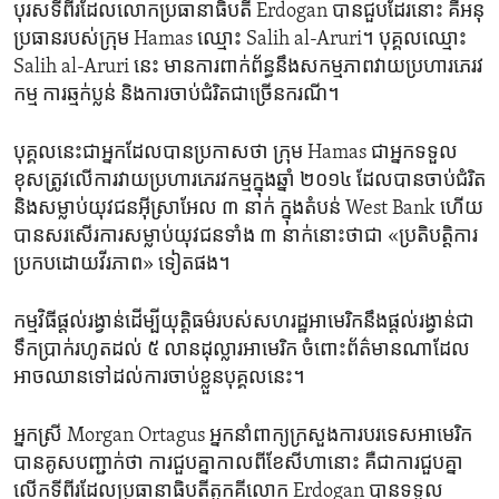
បុរស​ទី​ពីរ​ដែល​លោក​ប្រធានាធិបតី Erdogan បាន​ជួប​ដែរ​នោះ គឺ​អនុ​
ប្រធាន​របស់​ក្រុម Hamas ឈ្មោះ Salih al-Aruri។ បុគ្គល​ឈ្មោះ
Salih al-Aruri នេះ មាន​ការ​ពាក់ព័ន្ធ​នឹង​សកម្មភាព​វាយ​ប្រហារ​ភេរវ
កម្ម ការ​ឆ្មក់​ប្លន់ និង​ការ​ចាប់​ជំរិត​ជា​ច្រើន​ករណី។
បុគ្គល​នេះ​ជា​អ្នក​ដែល​បាន​ប្រកាស​ថា​ ក្រុម Hamas ជា​អ្នក​ទទួល​
ខុស​ត្រូវ​លើ​ការ​វាយ​ប្រហារ​ភេរវកម្ម​ក្នុង​ឆ្នាំ ២០១៤ ដែល​បាន​ចាប់​ជំរិត​
និង​សម្លាប់​យុវជន​អ៊ីស្រាអែល ៣ នាក់ ​ក្នុង​តំបន់ West Bank ហើយ​
បាន​សរសើរ​ការ​សម្លាប់​យុវជន​ទាំង ៣ នាក់​នោះ​ថា​ជា «ប្រតិបត្តិការ​
ប្រកប​ដោយ​វីរភាព» ទៀត​ផង។
កម្មវិធី​ផ្តល់​រង្វាន់​ដើម្បី​យុត្តិធម៌​របស់​សហរដ្ឋ​អាមេរិក​នឹង​ផ្តល់​រង្វាន់​ជា​
ទឹក​ប្រាក់​រហូត​ដល់ ៥ លាន​ដុល្លារ​អាមេរិក ចំពោះ​ព័ត៌មាន​ណា​ដែល​
អាច​ឈាន​ទៅ​ដល់​ការ​ចាប់​ខ្លួន​បុគ្គល​នេះ។
អ្នកស្រី Morgan Ortagus អ្នក​នាំពាក្យ​ក្រសួង​ការ​បរទេស​អាមេរិក
បាន​គូស​បញ្ជាក់​ថា ការ​ជួប​គ្នា​កាល​ពី​ខែ​សីហា​នោះ គឺជា​ការ​ជួប​គ្នា​
លើក​ទី​ពីរ​ដែល​ប្រធានាធិបតី​តួកគី​លោក Erdogan បាន​ទទួល​