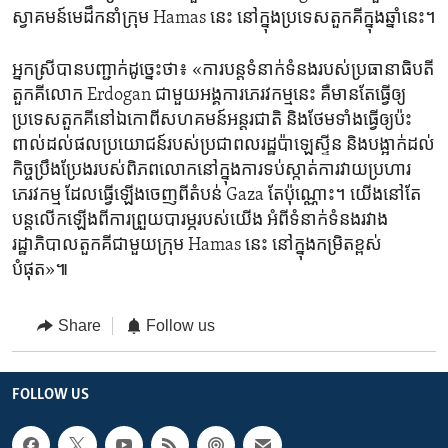
ស្វាគមន៍​មេដឹកនាំ​ក្រុម Hamas នេះ នៅ​ក្នុង​ប្រទេស​តួកគី​ក្នុង​ឆ្នាំ​នេះ។
អ្នកស្រី​បាន​បញ្ជាក់​ដូច្នេះ​ថា៖ «ការ​បន្ត​ទំនាក់ទំនង​របស់​ប្រធានាធិបតី​
តួកគី​លោក Erdogan ជាមួយ​អង្គការ​ភេរវកម្ម​នេះ គឺមានតែ​ធ្វើ​ឲ្យ​
ប្រទេស​តួកគី​នៅ​ឯកោ​ពី​សហគមន៍​អន្តរជាតិ និង​ថែម​ទាំង​ធ្វើ​ឲ្យ​ប៉ះ
ពាល់​ដល់​ផល​ប្រយោជន៍​របស់​ប្រជាពលរដ្ឋ​ប៉ាឡេស្ទីន និង​បង្អាក់​ដល់​
កិច្ច​ប្រឹងប្រែង​របស់​ពិភពលោក​នៅ​ក្នុង​ការ​ទប់ស្កាត់​ការ​វាយ​ប្រហារ​
ភេរវកម្ម​ ដែល​ធ្វើ​ឡើង​ចេញ​ពី​តំបន់ Gaza តែ​ប៉ុណ្ណោះ។ យើង​នៅតែ​
បន្ត​លើកឡើង​ពី​ការ​ព្រួយ​បារម្ភ​របស់​យើង ​អំពី​ទំនាក់​ទំនង​រវាង​
រដ្ឋាភិបាល​តួកគី​ជាមួយ​ក្រុម Hamas នេះ នៅ​ក្នុង​កម្រិត​ខ្ពស់​
បំផុត»៕
Share
Follow us
FOLLOW US