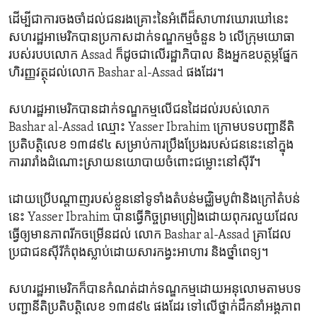
ដើម្បី​ជា​ការ​ចងចាំ​ដល់​ជន​រងគ្រោះ​នៃ​អំពើ​ដ៏​សាហាវ​ឃោរឃៅ​នេះ
សហរដ្ឋ​អាមេរិក​បាន​ប្រកាស​ដាក់​ទណ្ឌកម្ម​ចំនួន ៦ លើ​ក្រុម​យោធា​
របស់​របប​លោក Assad ក៏​ដូចជា​លើ​រដ្ឋាភិបាល និង​អ្នក​ឧបត្ថម្ភ​ផ្នែក​
ហិរញ្ញវត្ថុ​ដល់​លោក Bashar al-Assad ផង​ដែរ។
សហរដ្ឋ​អាមេរិក​បាន​ដាក់​ទណ្ឌកម្ម​លើ​ជន​ដៃដល់​របស់​លោក
Bashar al-Assad ឈ្មោះ Yasser Ibrahim ក្រោម​បទបញ្ជា​នីតិ
ប្រតិបត្តិ​លេខ ១៣៨៩៤ សម្រាប់​ការ​ប្រឹងប្រែង​របស់​ជន​នេះ​នៅ​ក្នុង​
ការ​រារាំង​ដំណោះស្រាយ​នយោបាយ​ចំពោះ​ជម្លោះ​នៅ​ស៊ីរី។
ដោយ​ប្រើ​បណ្តាញ​របស់​ខ្លួន​នៅ​ទូទាំង​តំបន់​មជ្ឈិមបូព៌ា​និង​ក្រៅ​តំបន់​
នេះ Yasser Ibrahim បាន​ធ្វើ​កិច្ចព្រមព្រៀង​ដោយ​ពុករលួយ​ដែល​
ធ្វើ​ឲ្យ​មាន​ភាពរីកចម្រើន​ដល់ លោក Bashar al-Assad គ្រា​ដែល​
ប្រជាជន​ស៊ីរី​កំពុង​ស្លាប់​ដោយសារ​កង្វះ​អាហារ និង​ថ្នាំពេទ្យ។
សហរដ្ឋ​អាមេរិក​ក៏​បាន​កំណត់​ដាក់​ទណ្ឌកម្ម​ដោយ​អនុលោម​តាម​បទ
បញ្ជា​នីតិប្រតិបត្តិ​លេខ ១៣៨៩៤ ផង​ដែរ ទៅ​លើ​ថ្នាក់ដឹកនាំ​អង្គភាព​