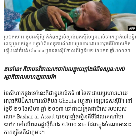
ENVIRONMENT AND HEALTH
IDEALS AND INSTITUTIONS
រូបឯកសារ៖ កុមារស៊ីរីម្នាក់កំពុងផ្តល់ខ្យល់អ៊ុកស៊ីហ្សែនដល់ទារកម្នាក់នៅមន្ទីរ
ពេទ្យមួយកន្លែង បន្ទាប់ពីហេតុការណ៍វាយប្រហារដោយអាវុធគីមីបានកើត
ឡើងនៅតំបន់ Ghouta ប្រទេសស៊ីរី កាលពីថ្ងៃទី២២ ខែមករា ឆ្នាំ២០១៨។
តទៅនេះ​ គឺជា​បទវិចារណកថា​ដែល​ឆ្លុះ​បញ្ចាំង​អំពី​ទស្សនៈ​របស់​
រដ្ឋាភិបាល​សហរដ្ឋ​អាមេរិក
ខែ​សីហា​កន្លង​ទៅ​នេះ​គឺជា​ខួប​លើក​ទី ៧ នៃ​ការ​វាយ​ប្រហារ​ដោយ​
អាវុធ​គីមី​ដ៏​សាហាវ​លើ​តំបន់ Ghouta (ហ្គូតា) នៃ​ប្រទេស​ស៊ីរី។ នៅ​
ថ្ងៃ​ទី ២១ ខែ​សីហា ឆ្នាំ ២០១៣ នៅ​ជាយ​ក្រុង​ដាម៉ាស របប​របស់​
លោក Bashar al-Assad បាន​បាញ់​ឧស្ម័ន​គីមី​ដែល​គេ​ហៅ​ថា
sarin ទៅ​លើ​ពលរដ្ឋ​ស៊ីរី​ជាង ១.៤០០ នាក់ ដែល​ក្នុង​ចំណោម​នោះ
ភាគច្រើន​គឺ​ជា​កុមារ។