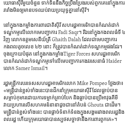
យោធា​ស៊ីរី​មួយ​ចំនួន ទាក់ទិន​នឹង​កិច្ច​ប្រឹងប្រែង​របស់​ពួកគេ​នៅ​ក្នុង​ការ​
រារាំង​មិន​ឲ្យ​មាន​បទឈប់​វាយ​ប្រយុទ្ធ​គ្នា​នៅ​ស៊ីរី។
នៅ​ក្នុង​កងកម្លាំង​ការពារ​ជាតិ​ស៊ីរី សហរដ្ឋ​អាមេរិក​បាន​កំណត់​ដាក់​
ទណ្ឌកម្ម​លើ​លោក​មេបញ្ជាការ Fadi Saqr។ រីឯ​នៅក្នុង​កងពល​ធំ​ទី ៤
វិញ លោក​ឧត្តមសេនីយ៍ត្រី Ghaith Dalah ដែល​ជា​មេបញ្ជាការ​
កងពលតូច​លេខ ៤២ នោះ ក៏​ត្រូវ​បាន​កំណត់​ដាក់​ទណ្ឌកម្ម​ផងដែរ។
ចុងក្រោយ​បំផុត នៅក្នុង​កងកម្លាំងTiger Forces សហរដ្ឋ​អាមេរិក​
បាន​កំណត់​ដាក់​ទណ្ឌកម្ម​ទៅ​លើ​មេបញ្ជាការ​កងវរសេនា​ធំ Haider
លោក Samer Ismail។
រដ្ឋមន្រ្តី​ការបរទេស​សហរដ្ឋ​អាមេរិក​លោក Mike Pompeo ថ្លែង​ថា៖
«មន្ត្រី​ជាន់​ខ្ពស់​ទាំងនេះ​បាន​ដឹកនាំ​ក្រុម​យោធា​ស៊ីរី ដែល​ធ្លាប់​បាន​
សម្លាប់​កុមារ​ដោយ​ការទម្លាក់​គ្រាប់បែក និង​ធ្លាប់​បាន​ប្រើ​អាវុធ​គីមី​
វាយ​ប្រហារ​លើ​សហគមន៍​នានា​ដូចជា​នៅ​តំបន់ Ghouta ជាដើម។
មន្ត្រី​ជាន់ខ្ពស់​ទាំងនេះ បាន​ផ្តាច់​ទំនាក់ទំនង​ក្នុង​សង្គម​រវាង​ពលរដ្ឋ​និង​
ពលរដ្ឋ ហើយ​ក្រុម​យោធា​បាន​ស្បថ​សច្ចា​ថា​នឹង​ការពារ​ពួកគេ»។