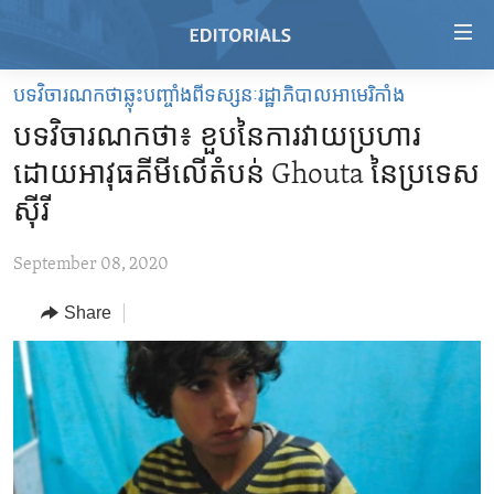
Accessibility
links
Skip
បទវិចារណកថាឆ្លុះបញ្ចាំងពីទស្សនៈរដ្ឋាភិបាលអាមេរិកាំង
to
HOME
បទវិចារណកថា៖ ខួប​នៃ​ការ​វាយ​ប្រហារ​
main
VIDEO
content
ដោយ​អាវុធ​គីមី​លើ​តំបន់ Ghouta នៃ​ប្រទេស​
RADIO
Skip
ស៊ីរី
to
REGIONS
main
September 08, 2020
TOPICS
AFRICA
Navigation
Skip
Share
ARCHIVE
AMERICAS
HUMAN RIGHTS
to
ABOUT US
ASIA
SECURITY AND DEFENSE
Search
EUROPE
AID AND DEVELOPMENT
FOLLOW US
MIDDLE EAST
DEMOCRACY AND GOVERNANCE
ECONOMY AND TRADE