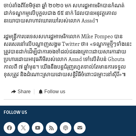
ចាប់តាំងពី​ខែ​មិថុនា ឆ្នាំ ២០២០ មក សហរដ្ឋ​អាមេរិក​បាន​កំណត់​
ដាក់​ទណ្ឌកម្ម​លើ​បុគ្គល​ជាង ៥៥ នាក់ ដែល​បាន​អនុវត្ត​គោល​
នយោបាយ​សាហាវ​ឃោរឃៅ​របស់​លោក Assad។
រដ្ឋមន្រ្តី​ការបរទេស​សហរដ្ឋ​អាមេរិក​លោក Mike Pompeo បាន​
សរសេរ​នៅ​លើ​បណ្តាញ​សង្គម Twitter ថា៖ «ទណ្ឌកម្ម​ថ្មីៗ​ទាំងនេះ​
ត្រូវបាន​ដាក់​ដើម្បី​ជា​ការ​ចងចាំ​ដល់​ជន​រងគ្រោះ​ដោយសារ​ការ​វាយ
ប្រហារ​ដោយ​អាវុធ​គីមី​របស់​លោក Assad ទៅ​លើ​តំបន់ Ghouta
កាលពី ៧ ឆ្នាំ​មុន។ យើង​នឹង​បន្ត​ជំរុញ​រហូត​ទាល់តែ​មាន​ការ​ទទួល​
ខុសត្រូវ និង​ដំណោះស្រាយ​ដោយ​សន្តិវិធី​ចំពោះ​ជម្លោះ​នៅ​ស៊ីរី»៕
Share
Follow us
FOLLOW US