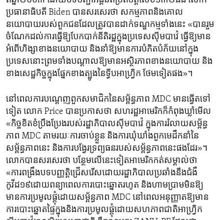
ពី​ឆ្នាំ២០០៣ ដោយ​បទបញ្ជា​អង្គនីតិ​ប្រតិបត្តិ​លេខ១៣២៨៨ លោក​
ប្រធានាធិបតី Biden បាន​សរសេរថា ​សកម្មភាពនិង​គោល
នយោបាយ​របស់ពួក​ជន​ដែលត្រូវ​បាន​ដាក់​ទណ្ឌកម្ម​ទាំង​នេះ «បានរួម​
ចំណែកដល់ការធ្វើឱ្យ​បែកបាក់​នីតិរដ្ឋ​ក្នុងប្រទេស​ស៊ីមបាវ៉េ ធ្វើ​ឱ្យ​មាន
អំពើ​ហិង្សាខាងនយោបាយ និង​នាំ​ឱ្យ​មាន​ការ​បំភិតបំភ័យនៅ​ក្នុង
ប្រទេស​នោះ​ព្រម​ទាំង​បណ្តាល​ឱ្យ​មានអស្ថិរភាព​ខាងនយោបាយ​ និង​
ខាង​សេដ្ឋកិ​ច្ចក្នុង​ផ្នែកខាង​ត្បូង​នៃទ្វីប​អាហ្វ្រិក​ ថែម​ទៀត​ផង»។
នៅ​ពេលការបណ្តេញពួក​សមាជិកនៃសម្ព័ន្ធភាព MDC មាន​ធ្វើ​ត​ទៅ​
ទៀត លោក Price បាន​ប្រកាស​ថា សហរដ្ឋ​អាមេរិកក៏កំពុង​ឃ្លាំ​មើល​
«កិច្ច​ខិតខំ​ប្រឹងប្រែង​របស់​រដ្ឋាភិបាល​ស៊ីមបាវ៉េ ក្នុង​ការរំលាយ​សម្ព័ន្ធ
ភាព MDC តាម​រយៈការ​ចាប់ខ្លួន និង​ការឃុំឃាំងពួក​មេដឹកនាំ​នៃ​
សម្ព័ន្ធភាពនេះ​ និង​ការ​បង្វែរទ្រព្យ​ធនរបស់​សម្ព័ន្ធភាពនេះផង​ដែរ»។
លោក​បាន​សរសេរ​ថា​ បន្ថែម​លើ​នេះ​ទៀត​អាមេរិក​កត់​សម្គាល់​ថា ​
«ការពង្រឹងបទបញ្ញត្តិជ្រើសរើសដោយ​រដ្ឋាភិបាលប្រឆាំង​នឹងជំងឺ​
កូវីដ១៩ដោយពន្យា​ពេលការបោះឆ្នោត​រហូត​ និង​ហាមប្រាម​មិន​ឱ្យ​
មានការ​ប្រមូល​ផ្តុំ​ដោយ​សម្ព័ន្ធភាព MDC នៅ​ពេលអនុញ្ញាត​ឱ្យ​មាន
ការ​បោះឆ្នោតផ្ទៃ​ក្នុងនិងការប្រមូល​ផ្តុំដោយ​សហភាព​ជាតិ​អាហ្វ្រិក