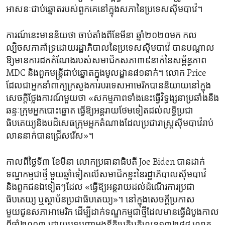
អាសនៈជាប់​ឆ្នោត​របស់​ពួក​គេ​នៅ​ក្នុងសភា​នៃ​ប្រទេសស៊ីមបាវ៉េ។
ការណ៍​នេះមាន​ន័យ​ថា​ ចាប់តាំង​ពី​ខែមីនា​ ឆ្នាំ២០២០មក កល
ល្បិចសភា​គាំទ្រ​ដោយ​រដ្ឋាភិបាល​នៃ​ប្រទេសស៊ីមបាវ៉េ បានបណ្តាល​
ឱ្យ​មានការដក​តំណែងរបស់សមាជិក​សភា៣៩​នាក់​នៃសម្ព័ន្ធភាព
MDC និងពួក​មន្ត្រី​ជាប់ឆ្នោត​ក្នុង​មូលដ្ឋាន៨១នាក់។ លោក Price
ដែល​ជា​អ្នកនាំពាក្យ​ក្រសួង​ការ​បរទេស​អាមេរិក​បាននិយាយនៅ​ក្នុង​
សេចក្តីថ្លែងការណ៍​មួយ​ថា «សកម្មភាពទាំង​នេះធ្វើ​វិទ្ធង្សនាប្រឆាំង​នឹង
ឆន្ទៈក្រុម​អ្នក​បោះឆ្នោត ធ្វើឱ្យ​អន្តរាយ​ថែម​ទៀត​ដល់​លទ្ធិប្រជា
ធិបតេយ្យ​និងបដិសេធក្រុម​អ្នក​តំណាងដែល​ប្រជារាស្ត្រ​ស៊ីមបាវ៉េ​រាប់​
លាន​នាក់​បាន​ជ្រើសរើស»។
កាល​ពី​ថ្ងៃទី៣​ ខែ​មីនា​ លោកប្រធានាធិបតី Joe Biden បាន​ដាក់
ទណ្ឌកម្មជាថ្មី ​មួយ​ឆ្នាំ​ទៀត​លើសមាជិក​ខ្លះនៃរដ្ឋាភិបាលស៊ីមបាវ៉េ
និង​ពួក​ជនឯ​ទៀតៗដែល «ធ្វើឱ្យ​អន្តរាយ​ដល់​ដំណើរការ​ប្រជា
ធិបតេយ្យ​ ឬ​ស្ថាប័ន​ប្រជាធិបតេយ្យ»។ នៅ​ក្នុងសេចក្តី​ប្រកាស​
មួយជូន​សភាអាមេរិក ដើម្បីដាក់​ទណ្ឌកម្ម​ជា​ថ្មី​ដែល​មានធ្វើដំបូង​កាល​