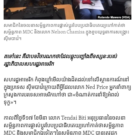
ENVIRONMENT AND HEALTH
IDEALS AND INSTITUTIONS
សមាជិកនៃ​ចលនា​សម្ព័ន្ធភាព​ការផ្លាស់ប្តូរ​បែប​ប្រជាធិបតេយ្យ​ហៅ​កាត់​ថា​
សម្ព័ន្ធភាព MDC និង​លោក Nelson Chamisa ក្នុង​ខួបយុទ្ធនាការ​សង្គ្រោះ​
ស៊ីមបាវ៉េ។
តទៅនេះ គឺ​ជា​បទ​វិចារណកថា​ដែល​ឆ្លុះ​បញ្ចាំង​ពី​ទស្សនៈ​របស់​
រដ្ឋាភិបាល​សហរដ្ឋ​អាមេរិក
សហរដ្ឋ​អាមេរិក​ កំពុងឃ្លាំមើលយ៉ាង​ដិតដល់ទៅ​លើ​ស្ថានការណ៍​នៅ​
ក្នុង​ប្រទេស​ ស៊ីមបាវ៉េក្រោយពី​អ្វីដែល​លោក​ Ned Price អ្នកនាំពាក្យ​
ក្រសូង​ការ​បរទេស​អាមេរិក​ហៅ​ថា ជា​«ចំណាត់ការ​នាំ​ឱ្យ​អំពល់
ទុក្ខ»។
កាល​ពី​ថ្ងៃទី១៧​ ខែ​មីនា លោក​ Tendai Biti អនុប្រធាននៃ​ចលនា
សម្ព័ន្ធភាពការ​ផ្លាស់ប្តូរ​បែប​ប្រជាធិបតេយ្យហៅ​កាត់​ថា​សម្ព័ន្ធភាព
MDC ​និងសមាជិក​ឯទៀតៗ​នៃសម្ព័ន្ធភាព MDC ​បាន​ត្រូវដក