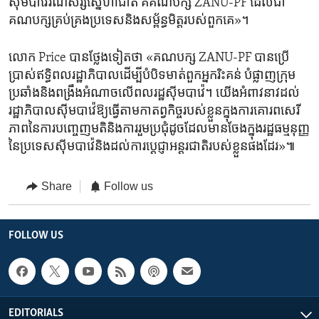
ស៊ីមបាវ៉េ​រណសិរ្ស​ស្នេហាជាតិ​ គឺ​គណបក្ស ZANU-PF ដែល​ជា​
គណបក្ស​គ្រប់គ្រងប្រទេស​និង​សម្ព័ន្ធមិត្ត​របស់ពួក​គេ»។
លោក Price បានថ្លែងទៀតថា «គណបក្ស ZANU-PF បានប្រើ
ប្រាស់​ឥទ្ធិពល​រដ្ឋាភិបាល​ដើម្បី​បំបិទមាត់​ពួក​អ្នក​រិះគន់ ​បំផ្លាញ​ក្រុម​
ប្រឆាំងនិងពង្រឹងអំណាចលើ​ពលរដ្ឋ​ស៊ីមបាវ៉េ។ យើង​អំពាវនាវ​ដល់
រដ្ឋាភិបាល​ស៊ីមបាវ៉េ​ឱ្យ​ធ្វើ​តាម​កាតព្វកិច្ចរបស់​ខ្លួនក្នុងការគោរពសេរី
ភាព​នៃ​ការបញ្ចេញមតិនិង​ការ​រួម​ប្រជុំ​ដូច​ដែល​មាន​ចែង​ក្នុង​រដ្ឋធម្មនុញ្ញ​
នៃប្រទេស​ស៊ីមបាវ៉េ​និង​ដល់ការប្តេជ្ញា​អន្តរជាតិ​របស់​ខ្លួន​ផង​ដែរ»៕
Share
Follow us
FOLLOW US
EDITORIALS