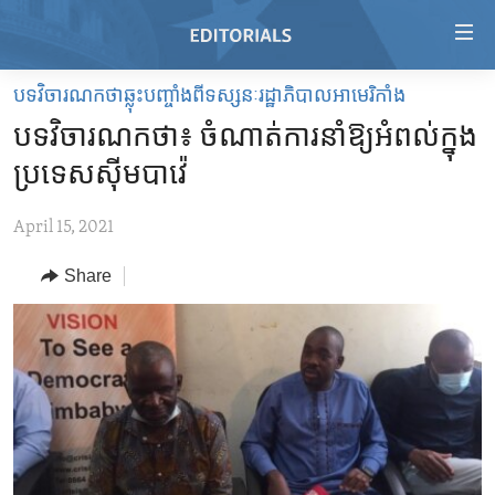
Accessibility
links
Skip
បទវិចារណកថាឆ្លុះបញ្ចាំងពីទស្សនៈរដ្ឋាភិបាលអាមេរិកាំង
to
HOME
បទវិចារណកថា៖ ចំណាត់ការ​នាំ​ឱ្យ​អំពល់​ក្នុង​
main
VIDEO
content
ប្រទេស​ស៊ីមបាវ៉េ
RADIO
Skip
to
April 15, 2021
REGIONS
main
Share
TOPICS
AFRICA
Navigation
Skip
ARCHIVE
AMERICAS
HUMAN RIGHTS
to
ABOUT US
ASIA
SECURITY AND DEFENSE
Search
EUROPE
AID AND DEVELOPMENT
FOLLOW US
MIDDLE EAST
DEMOCRACY AND GOVERNANCE
ECONOMY AND TRADE