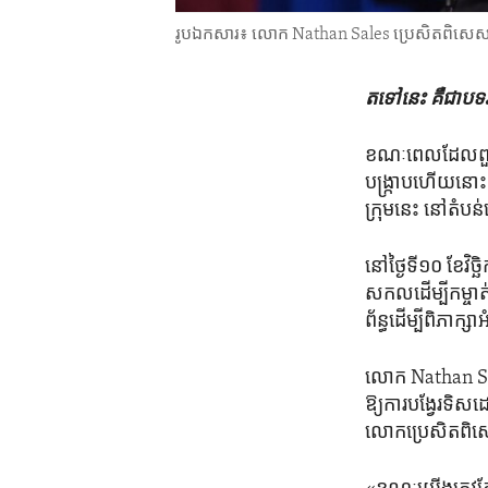
រូបឯកសារ៖ លោក​ Nathan Sales ​ប្រេសិត​ពិសេស​របស់​អា
តទៅនេះ គឺជា​បទវិ
ខណៈពេល​ដែល​ពួក​រដ្
បង្ក្រាប​ហើយ​នោះ​ 
ក្រុម​នេះ​ នៅ​តំបន់
នៅ​ថ្ងៃទី​១០​ ខែ​វ
សកល​ដើម្បី​កម្ចាត់
ព័ន្ធ​ដើម្បី​ពិភាក្ស
លោក​ Nathan Sales 
ឱ្យ​ការ​បង្វែរ​ទិសដ
លោក​ប្រេសិត​ពិ