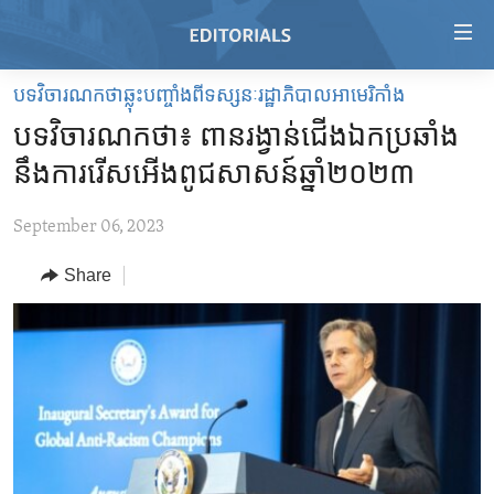
Accessibility
links
Skip
បទវិចារណកថាឆ្លុះបញ្ចាំងពីទស្សនៈរដ្ឋាភិបាលអាមេរិកាំង
to
HOME
បទវិចារណកថា៖ ពានរង្វាន់​ជើងឯក​ប្រឆាំង
main
VIDEO
content
នឹង​ការរើសអើង​ពូជសាសន៍​ឆ្នាំ២០២៣
RADIO
Skip
to
September 06, 2023
REGIONS
main
Share
TOPICS
AFRICA
Navigation
Skip
ARCHIVE
AMERICAS
HUMAN RIGHTS
to
ABOUT US
ASIA
SECURITY AND DEFENSE
Search
EUROPE
AID AND DEVELOPMENT
FOLLOW US
MIDDLE EAST
DEMOCRACY AND GOVERNANCE
ECONOMY AND TRADE