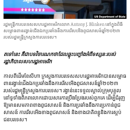
ENVIRONMENT AND HEALTH
IDEALS AND INSTITUTIONS
រដ្ឋមន្ត្រី​ការបរទេស​សហរដ្ឋ​អាមេរិក​លោក Antony J. Blinken នៅក្នុង​ពិធី​
សម្ពោធ​ពាន​រង្វាន់​ជើង​ឯក​ប្រឆាំង​នឹង​​ការរើសអើង​ពូជសាសន៍​ឆ្នាំ២០២៣
របស់​រដ្ឋមន្ត្រី​ក្រសួង​ការបរទេស។
តទៅ​នេះ​ គឺ​ជា​បទ​វិចារណកថា​ដែល​ឆ្លុះ​បញ្ចាំង​អំពី​ទស្សនៈ​របស់​
រដ្ឋាភិបាល​សហរដ្ឋ​អាមេរិក
កាល​ពី​ដើម​ខែ​សីហា ​ក្រសួង​ការបរទេស​សហរដ្ឋ​អាមេរិក​បាន​សម្ពោធ​
ពាន​រង្វាន់ជើង​ឯក​ប្រឆាំង​នឹងការរើសអើង​ពូជសាសន៍​ឆ្នាំ២០២៣ ​
របស់​រដ្ឋមន្ត្រី​ក្រសួង​ការបរទេស។ រង្វាន់​នេះ​ទទួល​ស្គាល់ក្រុម​បុគ្គល​
នៅ​ទូទាំង​ពិភពលោក​ដោយសារការ​ប្រឹង​ប្រែងរបស់ពួក​គេ ដើម្បី​ជំរុញ​
ឱ្យមាន​សមភាព​ខាង​ពូជសាសន៍ ​និង​ការ​ប្រឆាំង​នឹងការ​ប្រកាន់​ពូជ
សាសន៍ ​ការរើសអើង​ខាង​ពូជសាសន៍​ និង​ខាង​ជាតិ​ពន្ធុ​និង​ការ​ស្អប់​
ជនបរទេស។