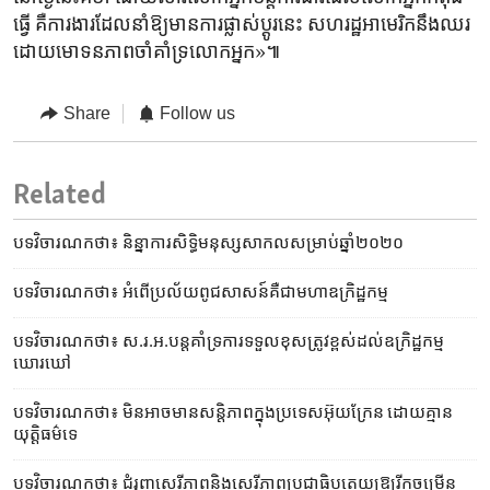
ធ្វើ គឺ​ការងារដែល​នាំ​ឱ្យ​មាន​ការ​ផ្លាស់ប្តូរ​នេះ សហរដ្ឋ​អាមេរិក​នឹង​ឈរ​
ដោយ​មោទនភាពចាំ​គាំទ្រលោកអ្នក»៕
Share
Follow us
Related
បទវិចារណកថា៖ និន្នាការ​សិទ្ធិ​មនុស្ស​សាកល​សម្រាប់​ឆ្នាំ២០២០
បទវិចារណកថា៖ អំពើ​ប្រល័យ​ពូជសាសន៍​គឺ​ជា​មហា​ឧក្រិដ្ឋកម្ម
បទ​វិចារណកថា៖ ស.រ.អ.​បន្ត​គាំទ្រ​ការទទួល​ខុស​ត្រូវ​ខ្ពស់​ដល់​​ឧក្រិដ្ឋកម្ម​
ឃោរឃៅ
បទ​វិចារណកថា៖ មិន​អាច​មាន​សន្តិភាព​ក្នុង​ប្រទេស​អ៊ុយក្រែន​ ដោយ​គ្មាន​​
យុត្តិធម៌​ទេ
បទវិចារណកថា៖ ជំរុញ​សេរីភាព​និង​សេរីភាព​ប្រជាធិបតេយ្យ​ឱ្យ​រីក​ចម្រើន