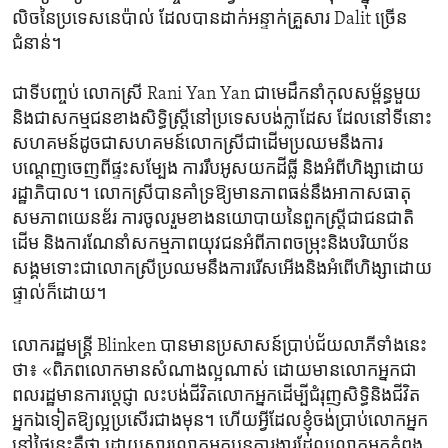
លិចនៃប្រទេស​នេប៉ាល់ ដែល​បាន​ដាក់អន្ទាក់​គ្រួសារ Dalit ច្រើន​
ជំនាន់។
ជា​ទី​បញ្ចប់ លោកស្រី Rani Yan Yan ជា​មេដឹកនាំ​កុលសម្ព័ន្ធ​មួយ​
និង​ជា​សកម្មជន​ខាង​សិទ្ធិ​ស្ត្រី​នៅ​ប្រទេស​បង់ក្លាដែស ដែល​នៅ​ទីនោះ​
សហគមន៍ដូចជា​សហគមន៍លោកស្រី​ជា​ដើមប្រឈម​នឹងការ​
បណ្តេញ​ចេញ​ពី​ផ្ទះសម្បែង ការ​រឹបអូស​យក​ដីធ្លី​ និង​អំពី​ហិង្សា​ដោយ​
រដ្ឋាភិបាល។ លោក​ស្រី​បាន​គាំទ្រ​ឱ្យ​មាន​ភាព​ធន់​នឹង​អាកាសធាតុ​
សមភាពយេនឌ័រ ការ​ចូល​រួម​ខាងនយោបាយ​នៃ​ពួក​ស្ត្រី​ជា​ជនជាតិ​
ដើម​ និង​ការ​ណែនាំសកម្មភាព​យុវជន​អំពី​ភាពចម្រុះ​និង​បរិយាប័ន
សង្គម​ទោះ​ជា​លោកស្រី​ប្រឈម​នឹងការរើសអើង​និង​អំពើ​ហិង្សាដោយ​
ផ្ទាល់​ក៏ដោយ។
លោក​រដ្ឋមន្ត្រី​ Blinken បានមាន​ប្រសាសន៍​ប្រាប់​ជ័យលាភីទាំង​នេះ​
ថា៖ «ពិភពលោក​មាន​សំណាង​ល្អ​ណាស់ ​ដោយ​មាន​លោកអ្នក​ជា​
ពលរដ្ឋ​មាន​ការ​ប្តេជ្ញា ​លះបង់​ជីវិត​លោកអ្នក​ដើម្បី​ជំរុញ​សិទ្ធិនិង​ជីវិត​
អ្នក​ឯ​ទៀត​ឱ្យ​ល្អ​ប្រសើរ​ជាង​មុន។ ហើយ​អ្វី​ដែល​ខ្ញុំចង់​ប្រាប់​លោកអ្នក​
នៅ​ថ្ងៃនេះ​គឺ​ថា​ ដោយសារ​លោកអ្នក​បន្ត​ការងារដែល​លោកអ្នក​កំពុង​