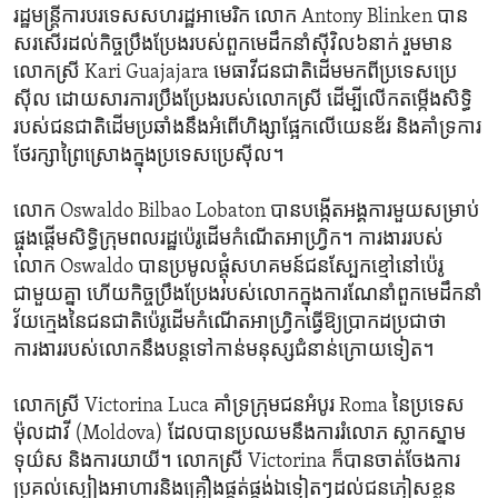
រដ្ឋមន្ត្រី​ការបរទេស​សហរដ្ឋ​អាមេរិក​ លោក​ Antony Blinken​ បាន​
សរសើរដល់​កិច្ចប្រឹងប្រែង​របស់ពួក​មេដឹកនាំស៊ីវិល​៦នាក់ រួមមាន
លោកស្រី Kari Guajajara មេធាវី​ជនជាតិ​ដើម​មក​ពី​ប្រទេស​ប្រេ
ស៊ីល​ ដោយសារ​ការ​ប្រឹងប្រែង​របស់​លោកស្រី ​ដើម្បី​លើក​តម្កើង​សិទ្ធិ​
របស់​ជនជាតិ​ដើម​ប្រឆាំង​នឹងអំពើ​ហិង្សា​ផ្អែក​លើយេនឌ័រ​ និងគាំទ្រការ
ថែរក្សា​ព្រៃ​ស្រោង​ក្នុង​ប្រទេស​ប្រេស៊ីល។
លោក​ Oswaldo Bilbao Lobaton បាន​បង្កើត​អង្គការ​មួយ​សម្រាប់
ផ្ចុងផ្ដើម​សិទ្ធិ​ក្រុមពលរដ្ឋ​ប៉េរូ​ដើម​កំណើត​អាហ្វ្រិក។ ការងារ​របស់
លោក Oswaldo បាន​ប្រមូល​ផ្តុំ​សហគមន៍​ជន​ស្បែកខ្មៅនៅ​ប៉េរូ​
ជាមួយ​គ្នា ​ហើយ​កិច្ចប្រឹងប្រែង​របស់​លោកក្នុង​ការ​ណែនាំ​ពួក​មេដឹកនាំ​
វ័យក្មេង​នៃ​ជនជាតិ​ប៉េរូដើមកំណើត​អាហ្វ្រិក​ធ្វើ​ឱ្យ​ប្រាកដ​ប្រជា​ថា​ ​
ការងារ​របស់​លោក​នឹង​បន្ត​ទៅ​កាន់​មនុស្ស​ជំនាន់​ក្រោយ​ទៀត។
លោកស្រី Victorina Luca គាំទ្រ​ក្រុម​ជន​អំបូរ​ Roma នៃ​ប្រទេស​
ម៉ុលដាវី (Moldova)​ ដែល​បាន​ប្រឈម​នឹងការ​រំលោភ ស្លាកស្នាម​
ទុយ៌ស ​និង​ការ​យាយី។ លោកស្រី Victorina ក៏​បាន​ចាត់ចែង​ការ​
ប្រគល់​ស្បៀងអាហារ​និង​គ្រឿង​ផ្គត់ផ្គង់​ឯទៀតៗ​ដល់​ជនភៀសខ្លួន