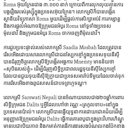
Roma អ៊ុយក្រែន​ជាង​ ៣.០០០​ នាក់ ក្រោយពី​ការ​លុកលុយគ្មាន​ការ
បង្ក​រឿង​របស់​រុស្ស៊ីក្នុង​ប្រទេស​អ៊ុយក្រែន។ លោកស្រី​ក៏​បាន​បង្កើត​
ស្ថានីយ​វិទ្យុ​ភាសា​ Roma មួយដើម្បី​ផ្តល់​ការ​សិក្សា​អប់រំ ការ​កម្សាន្ត​
និង​ការផ្តល់​អំណាច​ឱ្យ​ក្រុម​ជន​អំបូរ​ Roma នៅទូទាំងប្រទេស​
ម៉ុលដាវី​ និង​ក្រុម​ជន​អំបូរ​ Roma ចាកចេញ​ពី​ម៉ុលដាវី។
ការជួប​ប្រទះ​ផ្ទាល់​របស់​លោកស្រី Saadia Mosbah ដែល​ត្រូវ​បាន​
រើសអើង​ដោយសារ​លោកស្រី​ជា​ជនស្បែក​ខ្មៅ​ក្នុង​ប្រទេស​ទុយនីស៊ី​
បានជំរុញ​ចិត្ត​លោកស្រី​ឱ្យ​បង្កើត​អង្គការ Mnemty មាន​ន័យ​ថា ​
«សុបិន​របស់ខ្ញុំ» ដើម្បី​ជំរុញ​សិទ្ធិ​ប្រជាពលរដ្ឋទុយនីស៊ី​ស្បែក​ខ្មៅ​
ដែល​បាន​ជួយទុយនីស៊ី​ឱ្យ​ក្លាយ​ជាប្រទេស​អារ៉ាប់​ទីមួយ​ដែល​ចាត់ទុក​
ការរើសអើង​ខាង​ពូជសាសន៍​ជាបទ​ព្រហ្មទណ្ឌ។
លោកស្រី Sarswati Nepali បានចំណាយ​ពេល​ជាង​២០ឆ្នាំ​ការពារ​
សិទ្ធិ​ក្រុម​ជន Dalits ឬ​អ្វី​ដែល​ហៅ​ថា ​វណ្ណៈ​«ត្រកូល​ទាប»​នៅក្នុង​
ប្រទេសនេប៉ាល់។​ លោក​ស្រី​បានធ្វើ​យុទ្ធនាការ​ដោយ​ជោគជ័យដើម្បី​
អនុញ្ញាត​ឱ្យ​ក្រុម​ជន​អំបូរ Dalits ធ្វើការគោរព​បូជា​ក្នុង​ព្រះវិហារ​ហិណ្ឌូ​
មានប្រជាប្រិយភាព និង​កម្ចាត់​ការ​ធ្វើ​ការងារ​សង​បំណុលក្នុង​ប៉ែក​ខាង​