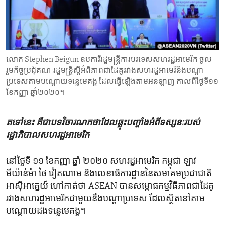
ENVIRONMENT AND HEALTH
IDEALS AND INSTITUTIONS
លោក​ Stephen Beigun ឧបការីរដ្ឋមន្ត្រីការបរទេសសហរដ្ឋអាមេរិក ចូល
រួមកិច្ចប្រជុំគណៈរដ្ឋមន្ត្រីស្តីអំពីភាពជាដៃគូរវាងសហរដ្ឋអាមេរិនិងបណ្តា
ប្រទេសតាមបណ្តោយទន្លេមេគង្គ ដែលធ្វើឡើងតាមអនឡាញ កាលពីថ្ងៃទី១១
ខែកញ្ញា ឆ្នាំ២០២០។
ត​ទៅ​នេះ​ គឺ​ជា​បទ​វិចារណកថា​ដែល​ឆ្លុះ​បញ្ចាំង​អំពី​ទស្សនៈ​របស់​
រដ្ឋាភិបាល​សហរដ្ឋ​អាមេរិក
នៅ​ថ្ងៃ​ទី ​១១ ​ខែ​កញ្ញា​ ឆ្នាំ​ ២០២០ សហរដ្ឋ​អាមេរិក កម្ពុជា​ ឡាវ
មីយ៉ាន់ម៉ា​ ថៃ​ ​វៀតណាម​ និង​លេខាធិការដ្ឋាន​នៃ​សមាគម​ប្រជាជាតិ​
អាស៊ីអាគ្នេយ៍​ ហៅ​កាត់​ថា ​ASEAN បាន​សម្ពោធ​កម្មវិធី​ភាព​ជា​ដៃ​គូ​
រវាង​សហរដ្ឋ​អាមេរិក​ជាមួយ​នឹង​បណ្ដា​ប្រទេស ​ដែល​ស្ថិត​នៅតាម​
បណ្ដោយ​ដង​ទន្លេ​មេគង្គ។​