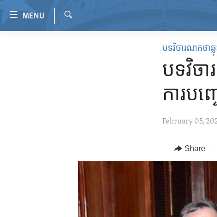
Accessibility
MENU
links
Search
Skip
HOME
បទវិចារណកថាឆ្លុះ
to
VIDEO
main
បទវិចា
content
RADIO
Skip
ការ​បញ្
REGIONS
to
main
TOPICS
AFRICA
February 05, 20
Navigation
ARCHIVE
AMERICAS
HUMAN RIGHTS
Skip
to
ABOUT US
Share
ASIA
SECURITY AND DEFENSE
Search
EUROPE
AID AND DEVELOPMENT
MIDDLE EAST
DEMOCRACY AND GOVERNANCE
ECONOMY AND TRADE