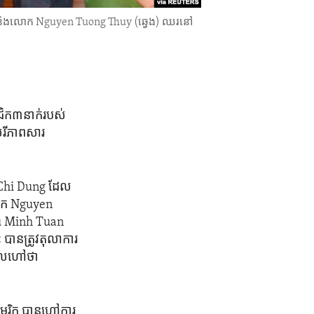
ិង​លោក​ Nguyen Tuong Thuy (ឆ្វេង) ឈរ​នៅ​
ជិក​៣នាក់​របស់​
េរីភាព​សារ
m Chi Dung ដែល​
 លោក Nguyen
uu Minh Tuan
​បាន​ត្រូវ​តុលាការ​
ដែល​ហៅ​ថា
េរិក បាន​ហៅ​ការ​