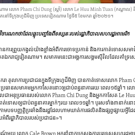
វៀតណាម លោក Pham Chi Dung​ (ស្ដាំ) លោក Le Huu Minh Tuan (កណ្ដាល) ន
កគេ​នៅ​ទីក្រុង​ហូជីមិញ ប្រទេស​វៀតណាម ថ្ងៃទី៥ ខែមករា ឆ្នាំ២០២១។
ិចារណកថា​ដែលឆ្លុះ​បញ្ចាំង​ពី​ទស្សនៈ​របស់​រដ្ឋាភិបាល​សហរដ្ឋអាមេរិក
ាន​ការព្រួយ​កង្វល់​យ៉ាង​ខ្លាំង​អំពី​ការ​ចោទប្រកាន់​ និង​ការ​កាត់ទោស​សមា
​ឯករាជ្យ​វៀតណាម។ សមាគម​នេះ​ជា​អង្គការ​សង្គម​ស៊ីវិល​ដែល​គាំទ្រ​ស
ែ​មករា តុលាការ​ប្រជាជន​ក្នុង​ទីក្រុង​ហូជីមិញ បាន​កាត់ទោស​លោក Pha
ជា​ប្រធាន​សមាគម​អ្នក​កាសែត​នោះ​ឲ្យ​ជាប់​ពន្ធនាគារ​រយៈពេល​១៥​ឆ្នាំ។
ល​ជា​អនុប្រធាន​របស់​លោក Pham Chi Dung ​និង​អ្នក​កាសែត Le H
កាត់ទោស​ឲ្យ​ជាប់​ពន្ធនាគារ​ម្នាក់ៗ​រយៈពេល​១១​ឆ្នាំ។ បុរស​ទាំង​៣​នាក់​នោះ 
ោម​បទបញ្ញត្តិ​ប្រឆាំង​នឹង​រដ្ឋ​ដែល​ហាមឃាត់​ការផលិត​និង​ផ្សព្វផ្សាយ​អ្វី​
ាយ​អំពី​រដ្ឋាភិបាល​របស់​ប្រជាជន»។
ែងការណ៍​មួយ លោក Cale Brown អ្នក​នាំពាក្យ​ក្រសួងការបរទេស​សហរដ្ឋ​អាម