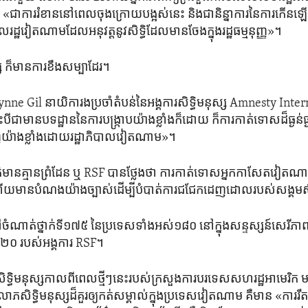
ា​ការ​រំខាននៅ​ពេល​ចុងក្រោយ​បង្អស់​នេះ ​និង​ជា​និន្នាការ​នៃ​ការ​កើន​ឡើង​ក
រដ្ឋ​វៀតណាម​ដែល​អនុវត្ត​នូវ​សិទ្ធិ​ដែល​មាន​ចែង​ក្នុង​រដ្ឋធម្មនុញ្ញ»។
្ស​ ក៏មាន​ការខឹងសម្បា​ដែរ។
e Gil នាយិកា​រង​ប្រចាំ​តំបន់​នៃ​អង្គការ​សិទ្ធិ​មនុស្ស Amnesty Inte
ា​មាន​បទដ្ឋាន​នៃ​ការបង្ក្រាប​យ៉ាង​ខ្លាំង​ក៏ដោយ ក៏​ការកាត់ទោស​ដ៏​ធ្ងន់ធ្ងរ
្នេញ​យ៉ាង​ខ្លាំង​ដោយ​រដ្ឋាភិបាល​វៀតណាម»។​
័ត៌មាន​គ្មាន​ព្រំដែន​ ឬ RSF បាន​ថ្លែង​ថា ការកាត់​ទោស​អ្នក​កាសែត​វៀតណា
​ ហើយ​មាន​បំណង​យ៉ាង​ច្បាស់​ដើម្បី​បំបាត់​ការ​ជជែក​ដេញដោល​របស់​សង្គម
ំណាត់​ថ្នាក់​ទី១៧៥​ នៃ​ប្រទេស​ទាំងអស់​១៨០​ នៅ​ក្នុង​សន្ទស្សន៍​សេរីភាព
០២០​ របស់​អង្គការ RSF។
ិទ្ធិ​មនុស្ស​កាលពីពេល​ថ្មី​ៗ​នេះ​របស់​ក្រសួង​ការបរទេស​សហរដ្ឋ​អាមេរិក ម
ភ​សិទ្ធិ​មនុស្ស​ដ៏​គួរ​ឲ្យ​កត់សម្គាល់ក្នុង​ប្រទេស​វៀតណាម​ គឺ​មាន​ «ការរឹតត្ប