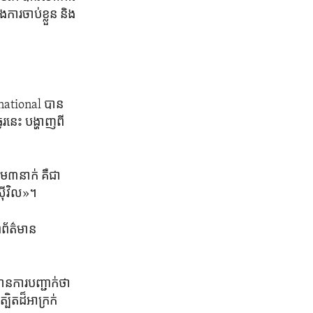
ារ​ចាប់ខ្លួន ​និង​
rnational បាន​
​នេះ​ បង្ហាញ​ពី​
ម​៣នាក់ គឺ​ជា​
​ស៊ីវិល»។
​ព័ត៌មាន​
ានការ​បញ្ជាក់​ថា
ិត​ដ៏​អាក្រក់​