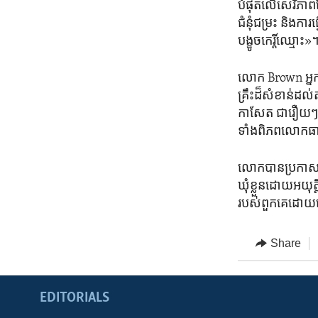
បំផុត​លើ​សេរីភាព​ន
ជំនុំជម្រះ ​និង​ការ​ធ
បង្ខូច​កេរ្តិ៍​ឈ្មោះ»
លោក Brown អ្នក​ន
គ្រឹះ​ដ៏​សំខាន់​ដល
កាសែត ជារឿយៗ​ធ្វើ
ទាំង​ពិភពលោក​ធា
លោក​បាន​ប្រកាស​ទ
ឃុំ​ខ្លួន​ដោយ​អយុត
របស់​ពួកគេ​ដោយ​
Share
EDITORIALS