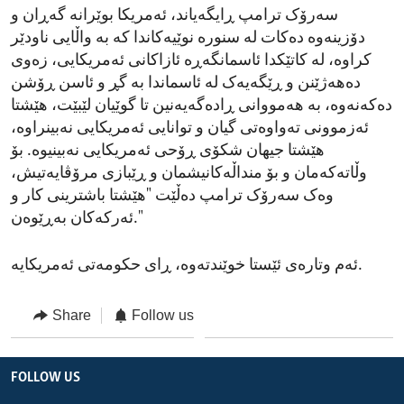
سەرۆک ترامپ ڕایگەیاند، ئەمریکا بوێرانە گەڕان و
دۆزینەوە دەکات لە سنورە نوێیەکاندا کە بە واڵایی ناودێر
کراوە، لە کاتێکدا ئاسمانگەڕە ئازاکانی ئەمریکایی، زەوی
دەهەژێنن و ڕێگەیەک لە ئاسماندا بە گڕ و ئاسن ڕۆشن
دەکەنەوە، بە هەمووانی ڕادەگەیەنین تا گوێیان لێبێت، هێشتا
ئەزموونی تەواوەتی گیان و توانایی ئەمریکایی نەبینراوە،
هێشتا جیهان شکۆی ڕۆحی ئەمریکایی نەبینیوە. بۆ
وڵاتەکەمان و بۆ منداڵەکانیشمان و ڕێبازی مرۆڤایەتیش،
وەک سەرۆک ترامپ دەڵێت "هێشتا باشترینی کار و
ئەرکەکان بەڕێوەن."
ئەم وتارەی ئێستا خوێندتەوە، ڕای حکومەتی ئەمریکایە.
Share
Follow us
FOLLOW US