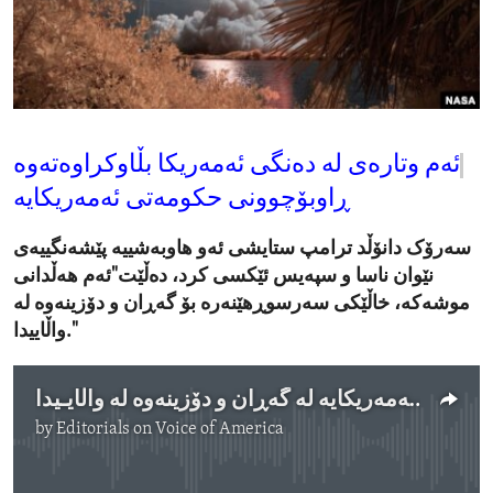
ENVIRONMENT AND HEALTH
IDEALS AND INSTITUTIONS
ئەم وتارەی لە دەنگی ئەمەریکا بڵاوکراوەتەوە
ڕاوبۆچوونی حکومەتی ئەمەریکایە
سەرۆک دانۆڵد ترامپ ستایشی ئەو هاوبەشییە پێشەنگییەی
نێوان ناسا و سپەیس ئێکسی کرد، دەڵێت"ئەم هەڵدانی
موشەکە، خاڵێکی سەرسوڕهێنەرە بۆ گەڕان و دۆزینەوە لە
واڵاییدا."
سپەیس ئێکسی ناسا قۆناغی داهاتووی ئەمەریکایە لە گەڕان و دۆزینەوە لە واڵایـیدا
by
Editorials on Voice of America
No media source currently available