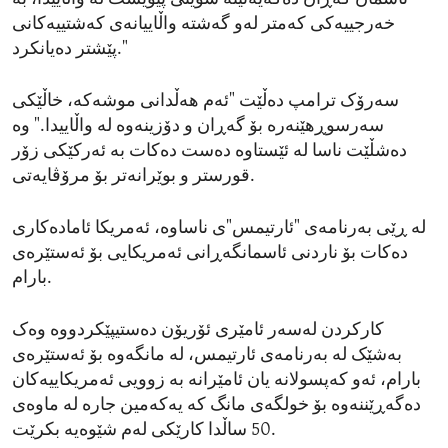
خەرجییەکی کەمتر لەو گەشتە واڵاییانەی کەشتییەکانی
پێشتر دەیانکرد."
سەرۆک ترامپ دەڵێت "ئەم هەڵدانی موشەکە، خاڵێکی
سەرسوڕهێنەرە بۆ گەڕان و دۆزینەوە لە واڵاییدا." وە
دەشڵێت ناسا لە ئێستاوە دەست دەکات بە ئەرکێکی زۆر
قورستر و بوێرانەتر بۆ مرۆڤایەتی.
لە ڕێی بەرنامەی "ئارتیمس"ی ناساوە، ئەمریکا ئامادەکاری
دەکات بۆ ناردنی ئاسمانگەڕانی ئەمریکایی بۆ ئەستێرەی
بارام.
کارکردن لەسەر ئامێری ئۆریۆن دەستیپێکردووە وەک
بەشێک لە بەرنامەی ئارتیمس، لە مانگەوە بۆ ئەستێرەی
بارام، ئەو کەپسولانە یان ئامێرانە بە زوویی ئەمریکاییەکان
دەگەڕێننەوە بۆ خولگەی مانگ کە یەکەمین جارە لە ماوەی
50 ساڵدا کارێکی لەم شێوەیە بکرێت.