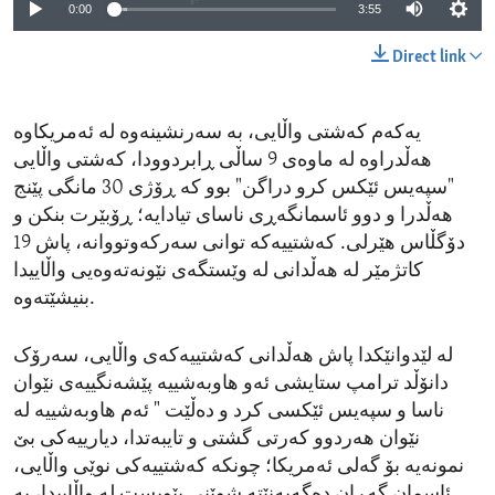
0:00
3:55
Direct link
یەکەم کەشتی واڵایی، بە سەرنشینەوە لە ئەمریکاوە
هەڵدراوە لە ماوەی 9 ساڵی ڕابردوودا، کەشتی واڵایی
"سپەیس ئێکس کرو دراگن" بوو کە ڕۆژی 30 مانگی پێنج
هەڵدرا و دوو ئاسمانگەڕی ناسای تیادایە؛ ڕۆبێرت بنکن و
دۆگڵاس هێرلی. کەشتییەکە توانی سەرکەوتووانە، پاش 19
کاتژمێر لە هەڵدانی لە وێستگەی نێونەتەوەیی واڵاییدا
بنیشێتەوە.
لە لێدوانێکدا پاش هەڵدانی کەشتییەکەی واڵایی، سەرۆک
دانۆڵد ترامپ ستایشی ئەو هاوبەشییە پێشەنگییەی نێوان
ناسا و سپەیس ئێکسی کرد و دەڵێت " ئەم هاوبەشییە لە
نێوان هەردوو کەرتی گشتی و تایبەتدا، دیارییەکی بێ
نمونەیە بۆ گەلی ئەمریکا؛ چونکە کەشتییەکی نوێی واڵایی،
ئاسمان گەڕان دەگەیەنێتە شوێنی پێویست لە واڵاییدا، بە