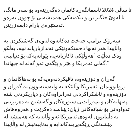
تا ساڵی 2024 ئاسمانگەڕەکانمان دەگەڕێنەوە بۆ سەر مانگ،
تا لەوێ جێگیر بن و بنکەیەکی هەمیشەیی بۆ چوون بەرەو
ئەستێرەی بارام دابمەزرێنن.
سەرۆک ترامپ جەخت دەکاتەوە لەوەی گەشتکردن بە
واڵاییدا هەر تەنها دەستکەوتێکی ئەندازیاریانە نییە، بەڵکو
وەک دەڵێت "هەوڵێکی ئاکاریانەیە، پێوانەیەکە بۆ دنیابینی
گەلی ئەمریکا و هێز و پێگەی ئەو گەلە لە جیهاندا."
گەڕان و دۆزینەوە، تاقیکردنەوەیەکە بۆ بەهاکانمان و
بڕوابوونمان. ئەمریکا وڵاتێکە بە وابەستەبوون بە گەڕان و
دۆزینەوە و ئاشکراکردنی نەزانراوەکان و دیاریکردنی شتە
پەنهانەکان و تێپەڕاندنی سنورەکان و گەیشتن بە دەربڕینی
تەواوەتی بۆ شیانەکانی ژیان؛ پێناسە دەکرێت و هەروەهاش
بە دڵنیابوون لەوەی ئەمریکا ئەو وڵاتەیە کە هەمیشە لە
پێشەنگی ڕێگەبڕینەکاندایە و بەتایبەتیش لە واڵاییدا.