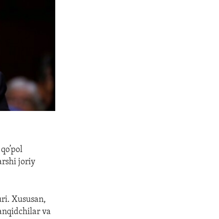
qo’pol
rshi joriy
uri. Xususan,
anqidchilar va