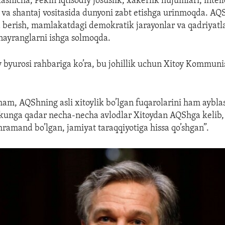
ashicha, Pekin iqtisodiy josuslik, xakerlik hujumlari, inte
ra va shantaj vositasida dunyoni zabt etishga urinmoqda. AQ
 berish, mamlakatdagi demokratik jarayonlar va qadriyatl
nayranglarni ishga solmoqda.
v byurosi rahbariga ko’ra, bu johillik uchun Xitoy Kommunis
 ham, AQShning asli xitoylik bo’lgan fuqarolarini ham aybla
kunga qadar necha-necha avlodlar Xitoydan AQShga kelib, 
ramand bo’lgan, jamiyat taraqqiyotiga hissa qo’shgan”.