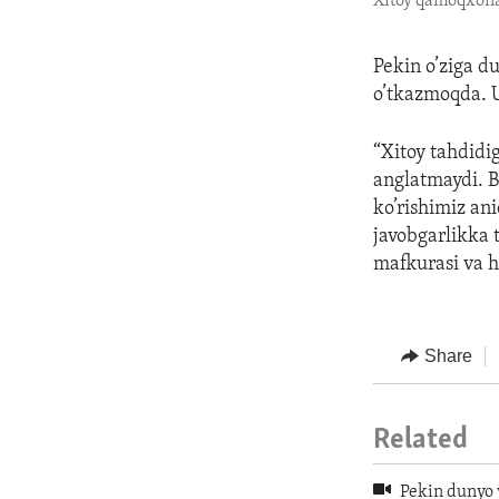
Xitoy qamoqxonal
Pekin o’ziga d
o’tkazmoqda. Ul
“Xitoy tahdidi
anglatmaydi. B
ko’rishimiz an
javobgarlikka 
mafkurasi va h
Share
Related
Pekin dunyo 