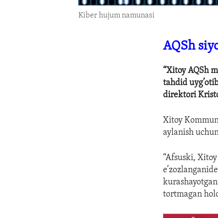
Kiber hujum namunasi
AQSh siyo
“Xitoy AQSh mil
tahdid uyg’oti
direktori Krist
Xitoy Kommunis
aylanish uchun
“Afsuski, Xito
e’zozlanganidek
kurashayotgani
tortmagan hold