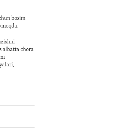
uchun bosim
o’ymoqda.
uzishni
z albatta chora
yni
yalari,