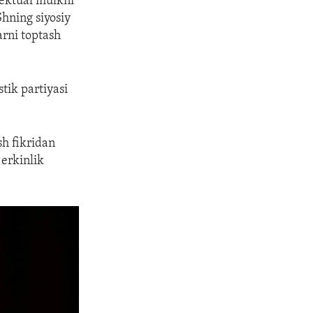
llektual mulkni
Shning siyosiy
arni toptash
tik partiyasi
sh fikridan
erkinlik