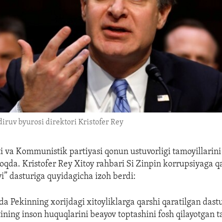
iruv byurosi direktori Kristofer Rey
 va Kommunistik partiyasi qonun ustuvorligi tamoyillarini 
qda. Kristofer Rey Xitoy rahbari Si Zinpin korrupsiyaga qa
vi” dasturiga quyidagicha izoh berdi:
ida Pekinning xorijdagi xitoyliklarga qarshi qaratilgan dast
ning inson huquqlarini beayov toptashini fosh qilayotgan t