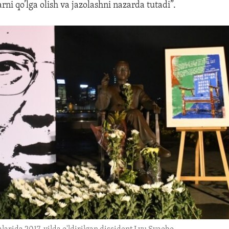
ni qo’lga olish va jazolashni nazarda tutadi”.