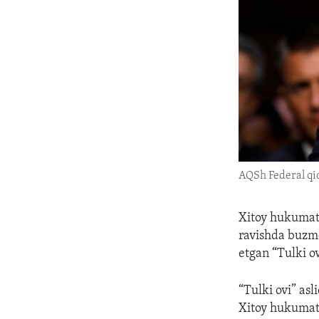
AQSh Federal qid
Xitoy hukumati
ravishda buzmo
etgan “Tulki o
“Tulki ovi” asl
Xitoy hukumati