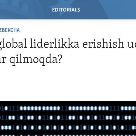
'ZBEKCHA
global liderlikka erishish 
r qilmoqda?