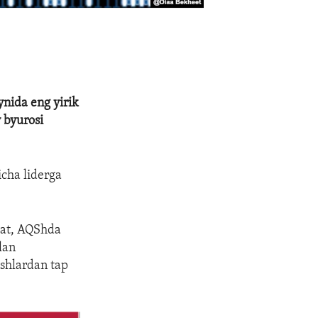
ynida eng yirik
v byurosi
icha liderga
bat, AQShda
ilan
ishlardan tap