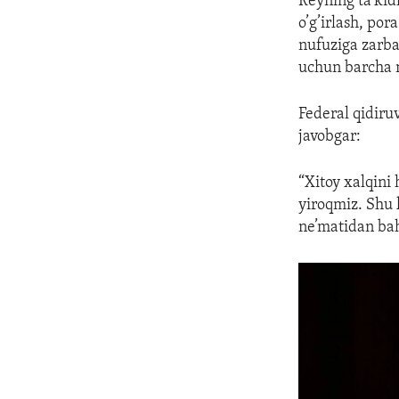
Reyning ta’kidl
o’g’irlash, po
nufuziga zarba
uchun barcha 
Federal qidiru
javobgar:
“Xitoy xalqini
yiroqmiz. Shu 
ne’matidan bah