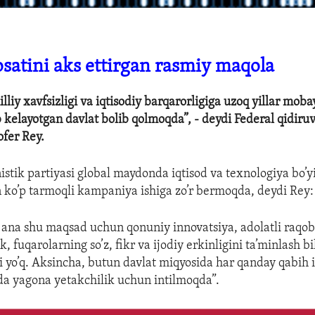
satini aks ettirgan rasmiy maqola
liy xavfsizligi va iqtisodiy barqarorligiga uzoq yillar moba
b kelayotgan davlat bolib qolmoqda”, - deydi Federal qidiru
ofer Rey.
tik partiyasi global maydonda iqtisod va texnologiya bo’y
 ko’p tarmoqli kampaniya ishiga zo’r bermoqda, deydi Rey:
y ana shu maqsad uchun qonuniy innovatsiya, adolatli raqo
, fuqarolarning so’z, fikr va ijodiy erkinligini ta’minlash b
 yo’q. Aksincha, butun davlat miqyosida har qanday qabih 
a yagona yetakchilik uchun intilmoqda”.