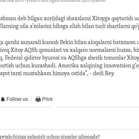
arida 2017-yilda o'ldirilgan dissident Lyu Syaobo
ushman deb bilgan xorijdagi shaxslarni Xitoyga qaytarish 
arning oila a’zolarini hibsga olish bilan turli shartlarni q
ga qarshi samarali kurash Pekin bilan aloqalarni batamom 
iroq Xitoy AQSh qonunlari va xalqaro normalarni buzsa, bi
iq. Federal qidiruv byurosi va AQShga sherik tomonlar Xito
tortish uchun kurashadi. Amerika xalqining innovatsion g’o
ayot tarzi mustahkam himoya ostida”, - dedi Rey.
Follow us
Print
yetakchisiga aylanish uchun nimalar qilmoqda?