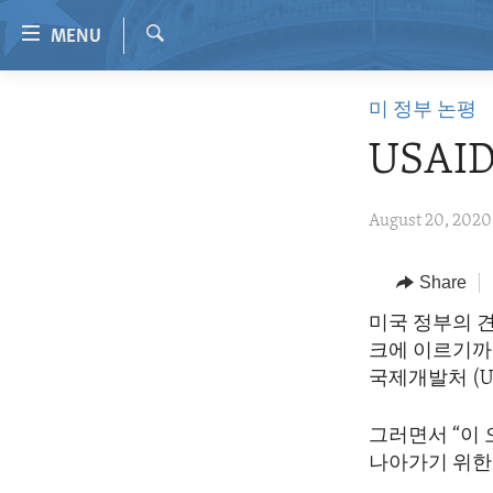
Accessibility
MENU
links
Search
Skip
HOME
미 정부 논평
to
VIDEO
main
USAI
content
RADIO
Skip
REGIONS
August 20, 2020
to
main
TOPICS
AFRICA
Navigation
Share
ARCHIVE
AMERICAS
HUMAN RIGHTS
Skip
미국 정부의 견
to
ABOUT US
ASIA
SECURITY AND DEFENSE
크에 이르기까
Search
EUROPE
AID AND DEVELOPMENT
국제개발처 (U
MIDDLE EAST
DEMOCRACY AND GOVERNANCE
그러면서 “이
ECONOMY AND TRADE
나아가기 위한