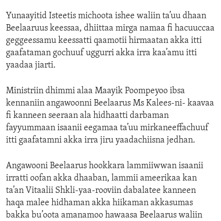
Yunaayitid Isteetis michoota ishee waliin ta’uu dhaan
Beelaaruus keessaa, dhiittaa mirga namaa fi hacuuccaa
geggeessamu keessatti qaamotii hirmaatan akka itti
gaafataman gochuuf uggurri akka irra kaa’amu itti
yaadaa jiarti.
Ministriin dhimmi alaa Maayik Poompeyoo ibsa
kennaniin angawoonni Beelaarus Ms Kalees-ni- kaavaa
fi kanneen seeraan ala hidhaatti darbaman
fayyummaan isaanii eegamaa ta’uu mirkaneeffachuuf
itti gaafatamni akka irra jiru yaadachiisna jedhan.
Angawooni Beelaarus hookkara lammiiwwan isaanii
irratti oofan akka dhaaban, lammii ameerikaa kan
ta’an Vitaalii Shkli-yaa-rooviin dabalatee kanneen
haqa malee hidhaman akka hiikaman akkasumas
bakka bu’oota amanamoo hawaasa Beelaarus waliin