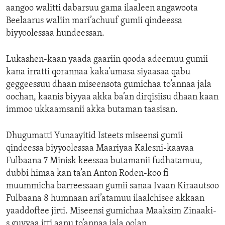
aangoo walitti dabarsuu gama ilaaleen angawoota
ENVIRONMENT AND HEALTH
Beelaarus waliin mari’achuuf gumii qindeessa
IDEALS AND INSTITUTIONS
biyyoolessaa hundeessan.
Lukashen-kaan yaada gaariin qooda adeemuu gumii
kana irratti qorannaa kaka’umasa siyaasaa qabu
geggeessuu dhaan miseensota gumichaa to’annaa jala
oochan, kaanis biyyaa akka ba’an dirqisiisu dhaan kaan
immoo ukkaamsanii akka butaman taasisan.
Dhugumatti Yunaayitid Isteets miseensi gumii
qindeessa biyyoolessaa Maariyaa Kalesni-kaavaa
Fulbaana 7 Minisk keessaa butamanii fudhatamuu,
dubbi himaa kan ta’an Anton Roden-koo fi
muummicha barreessaan gumii sanaa Ivaan Kiraautsoo
Fulbaana 8 humnaan ari’atamuu ilaalchisee akkaan
yaaddoftee jirti. Miseensi gumichaa Maaksim Zinaaki-
s guyyaa itti aanu to’annaa jala oolan.