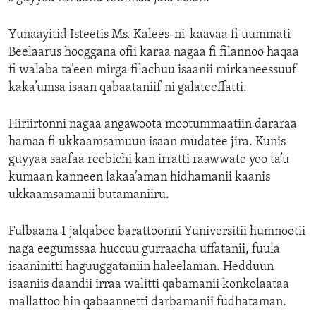
Yunaayitid Isteetis Ms. Kalees-ni-kaavaa fi uummati
Beelaarus hooggana ofii karaa nagaa fi filannoo haqaa
fi walaba ta’een mirga filachuu isaanii mirkaneessuuf
kaka’umsa isaan qabaataniif ni galateeffatti.
Hiriirtonni nagaa angawoota mootummaatiin dararaa
hamaa fi ukkaamsamuun isaan mudatee jira. Kunis
guyyaa saafaa reebichi kan irratti raawwate yoo ta’u
kumaan kanneen lakaa’aman hidhamanii kaanis
ukkaamsamanii butamaniiru.
Fulbaana 1 jalqabee barattoonni Yuniversitii humnootii
naga eegumssaa huccuu gurraacha uffatanii, fuula
isaaninitti haguuggataniin haleelaman. Hedduun
isaaniis daandii irraa walitti qabamanii konkolaataa
mallattoo hin qabaannetti darbamanii fudhataman.