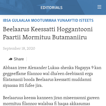
Accessibility
links
Skip
IBSA GULAALAA MOOTUMMAA YUNAAYTID ISTEETS
to
HOME
Beelaarus Keessatti Hoggantooni
main
VIDEO
content
Paartii Mormituu Butamaniiru
RADIO
Skip
to
September 18, 2020
REGIONS
main
Share
TOPICS
AFRICA
Navigation
Skip
ARCHIVE
Abbaan irree Alexander Lukaa-shenka Hagayya 9 kan
AMERICAS
HUMAN RIGHTS
to
geggeeffame filannoo wal dha’een deebisanii erga
ABOUT US
ASIA
SECURITY AND DEFENSE
Search
filatamanii booda Beelaarus keessatti muddamni
EUROPE
AID AND DEVELOPMENT
siyaasaa itti fufee jira.
FOLLOW US
MIDDLE EAST
DEMOCRACY AND GOVERNANCE
Beelaaruus keessa kanneen jiran miseensonni gareen
ECONOMY AND TRADE
mormituu filannoo walabaa fi haqaa akkasumas