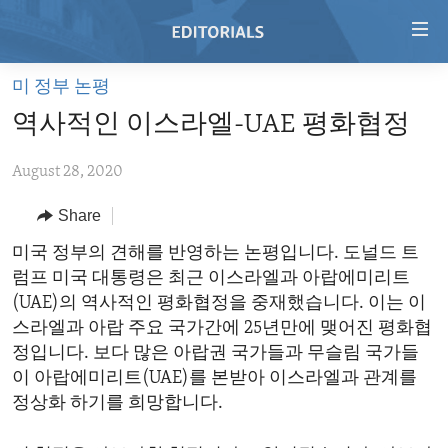
Accessibility
links
Skip
미 정부 논평
to
HOME
역사적인 이스라엘-UAE 평화협정
main
VIDEO
content
August 28, 2020
RADIO
Skip
to
REGIONS
Share
main
TOPICS
AFRICA
미국 정부의 견해를 반영하는 논평입니다. 도널드 트
Navigation
럼프 미국 대통령은 최근 이스라엘과 아랍에미리트
Skip
ARCHIVE
AMERICAS
HUMAN RIGHTS
(UAE)의 역사적인 평화협정을 중재했습니다. 이는 이
to
ABOUT US
ASIA
SECURITY AND DEFENSE
스라엘과 아랍 주요 국가간에 25년만에 맺어진 평화협
Search
정입니다. 보다 많은 아랍권 국가들과 무슬림 국가들
EUROPE
AID AND DEVELOPMENT
FOLLOW US
이 아랍에미리트(UAE)를 본받아 이스라엘과 관계를
MIDDLE EAST
DEMOCRACY AND GOVERNANCE
정상화 하기를 희망합니다.
ECONOMY AND TRADE