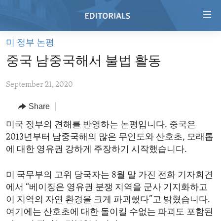
Accessibility
links
Skip
미 정부 논평
to
HOME
중국 남중국해서 불법 활동
main
VIDEO
content
September 21, 2020
RADIO
Skip
to
REGIONS
Share
main
TOPICS
AFRICA
미국 정부의 견해를 반영하는 논평입니다. 중국은
Navigation
2013년부터 남중국해의 많은 무인도와 산호초, 모래톱
Skip
ARCHIVE
AMERICAS
HUMAN RIGHTS
에 대한 영유권 강하게 주장하기 시작했습니다.
to
ABOUT US
ASIA
SECURITY AND DEFENSE
Search
미 국무부의 고위 당국자는 8월 말 가진 전화 기자회견
EUROPE
AID AND DEVELOPMENT
FOLLOW US
에서 “베이징은 영유권 분쟁 지역을 군사 기지화하고
MIDDLE EAST
DEMOCRACY AND GOVERNANCE
이 지역의 자연 환경을 크게 파괴했다”고 밝혔습니다.
여기에는 산호초에 대한 돌이킬 수없는 파괴도 포함된
ECONOMY AND TRADE