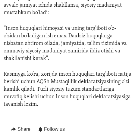
avvalo jamiyat ichida shakllansa, siyosiy madaniyat
mustahkam bo’ladi:
“Inson huquqlari himoyasi va uning targ’iboti o’z-
o’zidan bo’ladigan ish emas. Daxlsiz huquqlarga
nisbatan ehtirom oilada, jamiyatda, ta’lim tizimida va
ommaviy siyosiy madaniyat zamirida ildiz otishi va
shakllanishi kerak”.
Rasmiyga ko’ra, xorijda inson huquqlari targ’iboti natija
berishi uchun AQSh Mustaqillik deklaratsiyasining o’zi
kamlik qiladi. Turli siyosiy tuzum standartlariga
muvofiq kelishi uchun Inson huquqlari deklaratsiyasiga
tayanish lozim.
Share
Follow us