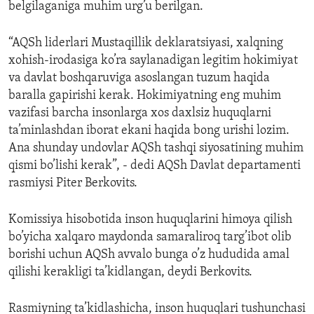
belgilaganiga muhim urg’u berilgan.
“AQSh liderlari Mustaqillik deklaratsiyasi, xalqning
xohish-irodasiga ko’ra saylanadigan legitim hokimiyat
va davlat boshqaruviga asoslangan tuzum haqida
baralla gapirishi kerak. Hokimiyatning eng muhim
vazifasi barcha insonlarga xos daxlsiz huquqlarni
ta’minlashdan iborat ekani haqida bong urishi lozim.
Ana shunday undovlar AQSh tashqi siyosatining muhim
qismi bo’lishi kerak”, - dedi AQSh Davlat departamenti
rasmiysi Piter Berkovits.
Komissiya hisobotida inson huquqlarini himoya qilish
bo’yicha xalqaro maydonda samaraliroq targ’ibot olib
borishi uchun AQSh avvalo bunga o’z hududida amal
qilishi kerakligi ta’kidlangan, deydi Berkovits.
Rasmiyning ta’kidlashicha, inson huquqlari tushunchasi