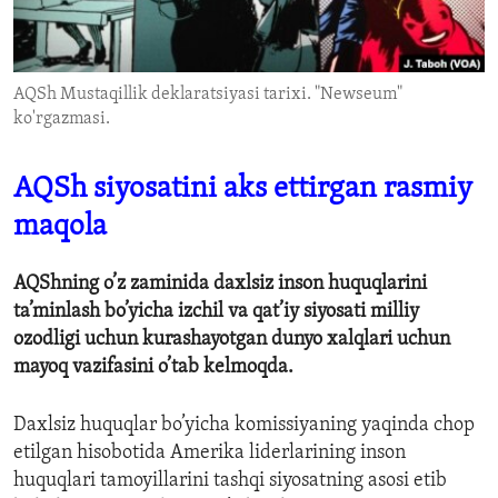
ENVIRONMENT AND HEALTH
IDEALS AND INSTITUTIONS
AQSh Mustaqillik deklaratsiyasi tarixi. "Newseum"
ko'rgazmasi.
AQSh siyosatini aks ettirgan rasmiy
maqola
AQShning o’z zaminida daxlsiz inson huquqlarini
ta’minlash bo’yicha izchil va qat’iy siyosati milliy
ozodligi uchun kurashayotgan dunyo xalqlari uchun
mayoq vazifasini o’tab kelmoqda.
Daxlsiz huquqlar bo’yicha komissiyaning yaqinda chop
etilgan hisobotida Amerika liderlarining inson
huquqlari tamoyillarini tashqi siyosatning asosi etib