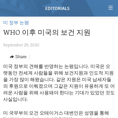
Accessibility
links
Skip
미 정부 논평
to
HOME
WHO 이후 미국의 보건 지원
main
VIDEO
content
September 29, 2020
RADIO
Skip
to
REGIONS
Share
main
TOPICS
AFRICA
미국 정부의 견해를 반영하는 논평입니다. 미국은 오
Navigation
랫동안 전세계 사람들을 위해 보건지원과 인도적 지원
Skip
ARCHIVE
AMERICAS
HUMAN RIGHTS
을 가장 많이 해왔습니다. 같은 지원은 미국 납세자들
to
ABOUT US
ASIA
SECURITY AND DEFENSE
의 후원으로 이뤄졌으며 그같은 지원이 유용하게 또 어
Search
려운 사람을 위해 사용돼야 한다는 기대가 있었던 것도
EUROPE
AID AND DEVELOPMENT
FOLLOW US
사실입니다.
MIDDLE EAST
DEMOCRACY AND GOVERNANCE
미 국무부의 모건 오테이거스 대변인은 성명을 통해
ECONOMY AND TRADE