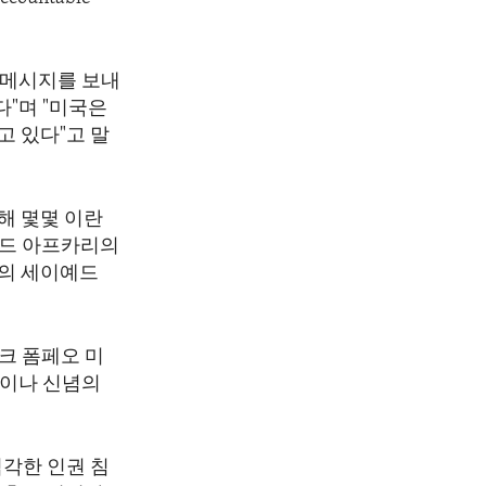
 메시지를 보내
"며 "미국은
고 있다"고 말
해 몇몇 이란
비드 아프카리의
원의 세이예드
크 폼페오 미
현이나 신념의
심각한 인권 침