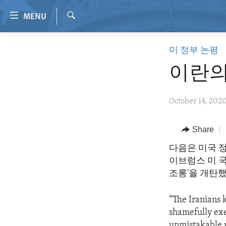
Accessibility
MENU
links
Search
Skip
HOME
미 정부 논평
to
VIDEO
main
이란의
content
RADIO
Skip
REGIONS
October 14, 202
to
main
TOPICS
AFRICA
Navigation
Share
ARCHIVE
AMERICAS
HUMAN RIGHTS
Skip
다음은 미국 
to
ABOUT US
ASIA
SECURITY AND DEFENSE
이브럼스 미 
Search
EUROPE
AID AND DEVELOPMENT
조롱'을 개탄
MIDDLE EAST
DEMOCRACY AND GOVERNANCE
“The Iranians k
ECONOMY AND TRADE
shamefully exe
unmistakable m