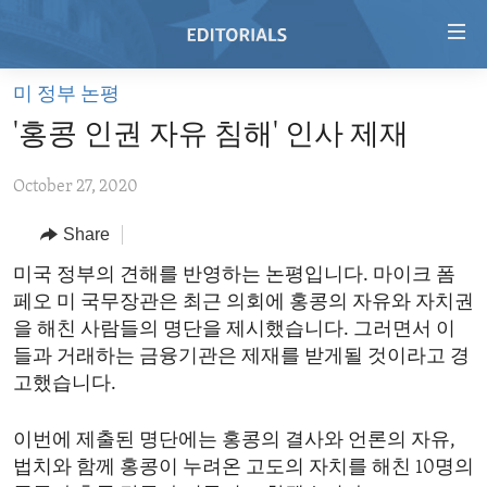
Accessibility
links
Skip
미 정부 논평
to
HOME
'홍콩 인권 자유 침해' 인사 제재
main
VIDEO
content
October 27, 2020
RADIO
Skip
to
REGIONS
Share
main
TOPICS
AFRICA
미국 정부의 견해를 반영하는 논평입니다. 마이크 폼
Navigation
페오 미 국무장관은 최근 의회에 홍콩의 자유와 자치권
Skip
ARCHIVE
AMERICAS
HUMAN RIGHTS
을 해친 사람들의 명단을 제시했습니다. 그러면서 이
to
ABOUT US
ASIA
SECURITY AND DEFENSE
들과 거래하는 금융기관은 제재를 받게될 것이라고 경
Search
고했습니다.
EUROPE
AID AND DEVELOPMENT
FOLLOW US
MIDDLE EAST
DEMOCRACY AND GOVERNANCE
이번에 제출된 명단에는 홍콩의 결사와 언론의 자유,
법치와 함께 홍콩이 누려온 고도의 자치를 해친 10명의
ECONOMY AND TRADE