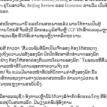
es ຢູ່ໃນຂ່າວຈີນ, Beijing Review ແລະ Economic ລາຍວັນ ເປັນ
ະເທດ.
ດສະວັດຜ່ານມານີ້ ແລະໂດຍສະເພາະແລ້ວ ພາຍໃຕ້ການເປັນຜູ້
ໃຫຍ່ສີ ຈິ້ນຜິງນີ້ ພັກຄອມມູນິສຈີນຫຼື CCP ໄດ້ເຂົ້າຄວບຄຸມຫຼາ
ວນເຊື່ອ ທີ່ໄດ້ຮັບການໜຸນຫຼັງຈາກລັດຖະ ບານ.
ີ ກ່າວວ່າ “ສື່ມວນຊົນທີ່ພັກເປັນເຈົ້າຂອງ ຕ້ອງໄດ້ສະແດງ
ງເຖິງຄວາມປະສົງຂອງພັກ ປົກປັກຮັກສາສິດອຳນາດຂອງພັກ
່າງ ຕ້ອງໃຫ້ສອດຄ່ອງກັບນກະໂຍບາຍຂອງພັກ.” ໃນຂະນະທີ່ສື່
ີພາລະໜ້າທີ່ໃນການຊອກຫາຄວາມຈິງ ແຕ່
ສປ ຈີນ ແມ່ນມີພາລະໜ້າທີ່ປະຕິບັດຕາມຄຳສັ່ງຂອງພັກ ນັ້ນ
ງໂຄສົກກະຊວງການຕ່າງປະເທດສະຫະລັດ ທ່ານນາງມໍແກນ ອໍ
ູ່ໃນຖະແຫຼງການສະບັບນຶ່ງ.
ອຈະລະບຸຊື່ 6 ອົງການເຫຼົ່ານີ້ບໍ່ໄດ້ວາງຂໍ້ຈຳກັດຮັດແຄບໃດໆ ທີ່ອ
ຜ່ຢູ່ໃນສະຫະລັດ. ມີພຽງແຕ່ຮັບຮູ້ອົງການ