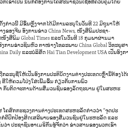
ງທີ່ພວກເຂົາເປັນ ນັ້ນກໍຄືອົງການໂຄສະນາຊວນເຊື່ອທີ່ຄວບຄຸມໂດຍ
່ງກ່າວນີ້ ມີຂຶ້ນຫຼັງຈາກໄດ້ມີການລະບຸໃນວັນທີ 22 ມິຖຸນາໃຫ້
ງຂອງຈີນ ອົງການຂ່າວ China News, ໜັງສືພິມປະຊາ-
ໜັງສືພິມ Global Times ແລະໃນວັນທີ 18 ກຸມພາຜ່ານມາ
ໃຫ້ອົງການຂ່າວຊິນຫົວ ຕາໜ່າງໂທລະພາບ China Global ວິທະຍຸສາ
ina Daily ແລະບໍລິສັດ Hai Tian Development USA ເປັນອົງ
ຖືກລະບຸຊື່ໃຫ້ເປັນອົງການປະຕິບັດງານຕ່າງປະເທດເຫຼົ່ານີ້ຕ້ອງໄ
ງ ທີ່ໃຫ້ຄວມໂປ່ງໃສ່ເພີ້ມຂຶ້ນ ກ່ຽວກັບການພົວ
າ ກັບກິດຈະການດ້ານສື່ມວນຊົນຂອງລັດຖະບານ ຢູ່ໃນສະຫະ
ັສ​ ໂຄສົກກະຊວງການຕ່າງປະເທດສະຫະລັດກ່າວວ່າ “ຈຸດປະ
ກໍຄືປົກປ້ອງສິດເສລີພາບຂອງສື່ມວນຊົນຢູ່ໃນະຫະລັດ ແລະ
ນວ່າ ປະຊາຊົນອາເມຣິກັນຮູ້ຈັກວ່າ ຂ່າວສານຂອງພວກເຂົາ