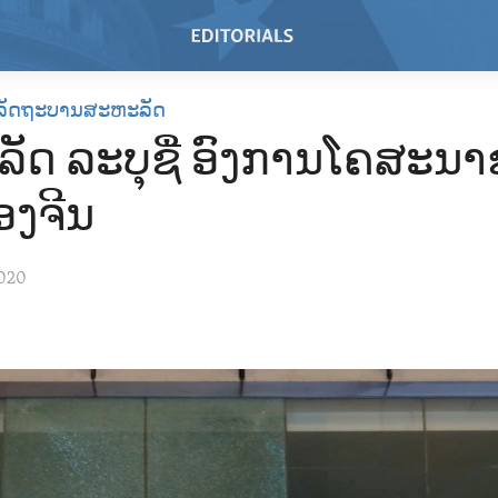
ລັດຖະບານສະຫະລັດ
ັດ ລະບຸຊື່ ອົງການໂຄສະນ
ຂອງຈີນ
020