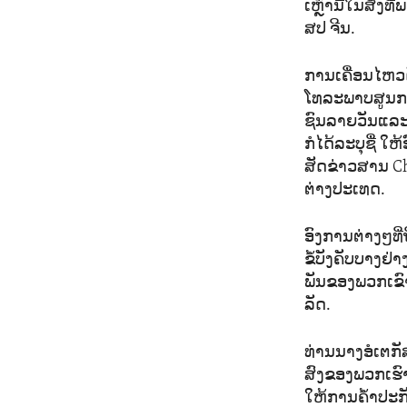
ເຫຼົ່ານີ້ໃນສິ່
ສປ ຈີນ.
ການເຄື່ອນໄຫວດັ
ໂທລະພາບສູນກາ
ຊົນລາຍວັນແລະ
ກໍໄດ້ລະບຸຊື່ 
ສັດຂ່າວສານ Ch
ຕ່າງປະເທດ.
ອົງການຕ່າງໆທີ່
ຂໍ້ບັງຄັບບາງຢ່າ
ພັນຂອງພວກເຂົ
ລັດ.
ທ່ານນາງອໍເຕກ
ສົງຂອງພວກເຮົາ
ໃຫ້ການຄ້ຳປະກັ