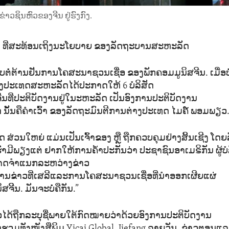
າວຊິນຫົວຂອງຈີນ ຢູ່ຮົງກົງ.
ນ ທີ່ສະທ້ອນເຖິງນະໂຍບາຍ ຂອງລັດຖະບານສະຫະລັດ
ບຕໍ່ຕ້ານຢັນການໂຄສະນາຊວນເຊື່ອ ຂອງພັກຄອມມູນິສຈີນ. ເມື່ອບໍ່
ປະເທດສະຫະລັດໄດ້ປະກາດໃຫ້ 6 ບໍລິສັດ
ີນທີ່ປະຕິບັດງານຢູ່ໃນະຫະລັດ ເປັນອົງການປະຕິບັດງານ
ນັ້ນຄືຄຳເວົ້າ ຂອງລັດຖະມົນຕີການຕ່າງປະເທດ ໄມຄ໌ ພອມພຽວ
ດ ສ່ວນໃຫຍ່ ແມ່ນເປັນເຈົ້າຂອງ ຫຼື ຖືກຄວບຄຸມຢ່າງສິ້ນເຊີງ ໂ
າມີພຽງແຕ່ ຢາກໃຫ້ການຄ້ຳປະກັນວ່າ ປະຊາຊົນອາເມຣິກັນ ຜູ້ບໍລ
າດຈຳແນກລະຫວ່າງຂ່າວ
ການຂ່າວທີ່ເສລີແລະການໂຄສະນາຊວນເຊື່ອທີ່ນຳອອກເຜີຍແຜ່
ຈີິນ. ມັນຈະບໍ່ຄືກັນ.”
່າວໄດ້ຖືກລະບຸຊື່ພາຍໃຕ້ກົດໝາຍວ່າດ້ວຍອົງການປະຕິບັດງານ
ວມທັງໜັງສືພິມ Yicai Global, Jiefang ລາຍວັນ, ຂ່າວຕອນແລ