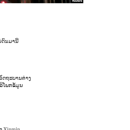
ດົນມານີ້
.
ດຍລັດຖະບານຕ່າງ
ິໂພກຂໍ້ມູນ
ງ Xinmin,