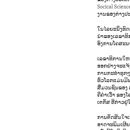
Socical Scienc
ງານຂອງຕ່າງປ
ໃນໄລຍະນຶ່ງທົ
ນຳຂອງເລຂາທິການ
ອົງການໂຄສະນາຊ
ເລຂາທິການໃຫຍ່ສ
ອອກຢ່າງຈະແຈ້
ການກະທຳທຸກໆຢ
ທົ່ວໂລກແມ່ນມ
ສື່ມວນຊົນຂອງ 
ຄືຄຳເວົ້າ ຂອ
ເຕກັສ ທີ່ກ່າວຢ
ການຕັດສິນໃຈເພື່
ອາດຈະພິມເຜີຍແ