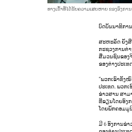
ທາງເຂົ້າທີ່ໄດ້ຮັບຄວາມເສຍຫາຍ ຂອງອົງການຂ່
ບົດບັນນາທິກາ
ສະຫະລັດ ຍັງສື
ກະຊວງການຕ່າງ
ສື່ມວນຊົນຂອງຈ
ຂອງຕ່າງປະເທດ 
“ພວກເຂົາທັງໝົ
ປະເທດ. ພວກເຮົ
ຂ່າວສານ ສາມ
ທີ່ຂຽນໂດຍອົງ
ໂດຍພັກຄອມມູນິສ
ມີ​ 6 ອົງການຂ
ຂອງຕ່າງປະເທດຮ