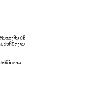
ກົນຂອງຈີນ ບໍລີ
ການປະຕິບັດງານ
ດ້ປະຕິບັດຕາມ