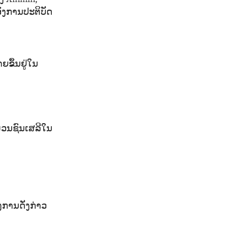
ອົງການປະຕິບັດ
ຍຂຶ້ນຢູ່ໃນ
ມວນຊົນເສລີໃນ
ົງການດັ່ງກ່າວ