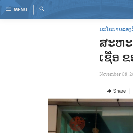
Accessibility
MENU
links
Search
Skip
HOME
ນະໂຍບາຍຂອງ
to
VIDEO
main
ສະຫະລ
content
RADIO
Skip
ເຊື່ອ 
REGIONS
to
main
TOPICS
AFRICA
November 08, 2
Navigation
ARCHIVE
AMERICAS
HUMAN RIGHTS
Skip
to
ABOUT US
Share
ASIA
SECURITY AND DEFENSE
Search
EUROPE
AID AND DEVELOPMENT
MIDDLE EAST
DEMOCRACY AND GOVERNANCE
ECONOMY AND TRADE