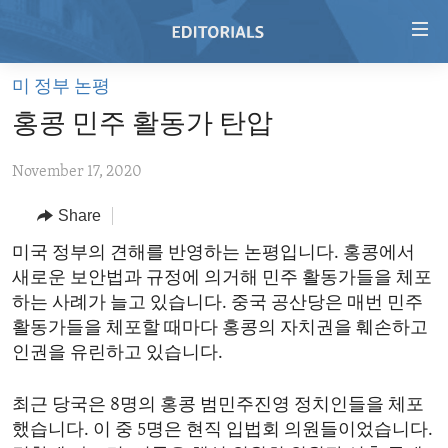
Accessibility
links
Skip
미 정부 논평
to
HOME
홍콩 민주 활동가 탄압
main
VIDEO
content
November 17, 2020
RADIO
Skip
to
REGIONS
Share
main
TOPICS
AFRICA
미국 정부의 견해를 반영하는 논평입니다. 홍콩에서
Navigation
새로운 보안법과 규정에 의거해 민주 활동가들을 체포
Skip
ARCHIVE
AMERICAS
HUMAN RIGHTS
하는 사례가 늘고 있습니다. 중국 공산당은 매번 민주
to
ABOUT US
ASIA
SECURITY AND DEFENSE
활동가들을 체포할 때마다 홍콩의 자치권을 훼손하고
Search
인권을 유린하고 있습니다.
EUROPE
AID AND DEVELOPMENT
FOLLOW US
MIDDLE EAST
DEMOCRACY AND GOVERNANCE
최근 당국은 8명의 홍콩 범민주진영 정치인들을 체포
했습니다. 이 중 5명은 현직 입법회 의원들이었습니다.
ECONOMY AND TRADE