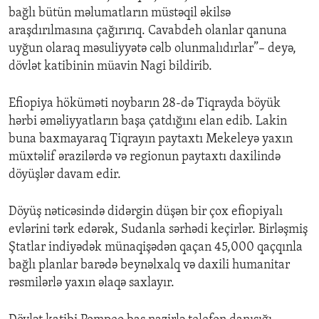
bağlı bütün məlumatların müstəqil əkilsə
araşdırılmasına çağırırıq. Cavabdeh olanlar qanuna
uyğun olaraq məsuliyyətə cəlb olunmalıdırlar”– deyə,
dövlət katibinin müavin Nagi bildirib.
Efiopiya höküməti noybarın 28-də Tiqrayda böyük
hərbi əməliyyatların başa çatdığını elan edib. Lakin
buna baxmayaraq Tiqrayın paytaxtı Mekeleyə yaxın
müxtəlif ərazilərdə və regionun paytaxtı daxilində
döyüşlər davam edir.
Döyüş nəticəsində didərgin düşən bir çox efiopiyalı
evlərini tərk edərək, Sudanla sərhədi keçirlər. Birləşmiş
Ştatlar indiyədək münaqişədən qaçan 45,000 qaçqınla
bağlı planlar barədə beynəlxalq və daxili humanitar
rəsmilərlə yaxın əlaqə saxlayır.