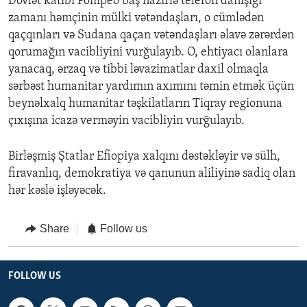
Dövlət katibi Pompeo baş nazirlə telefon danışığı
zamanı həmçinin mülki vətəndaşları, o cümlədən
qaçqınları və Sudana qaçan vətəndaşları əlavə zərərdən
qorumağın vacibliyini vurğulayıb. O, ehtiyacı olanlara
yanacaq, ərzaq və tibbi ləvazimatlar daxil olmaqla
sərbəst humanitar yardımın axımını təmin etmək üçün
beynəlxalq humanitar təşkilatların Tiqray regionuna
çıxışına icazə verməyin vacibliyin vurğulayıb.
Birləşmiş Ştatlar Efiopiya xalqını dəstəkləyir və sülh,
firavanlıq, demokratiya və qanunun aliliyinə sadiq olan
hər kəslə işləyəcək.
Share
Follow us
FOLLOW US