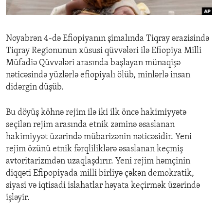
ENVIRONMENT AND HEALTH
IDEALS AND INSTITUTIONS
Noyabrən 4-də Efiopiyanın şimalında Tiqray ərazisində
Tiqray Regionunun xüsusi qüvvələri ilə Efiopiya Milli
Müfadiə Qüvvələri arasında başlayan münaqişə
nəticəsində yüzlərlə efiopiyalı ölüb, minlərlə insan
didərgin düşüb.
Bu döyüş köhnə rejim ilə iki ilk öncə hakimiyyətə
seçilən rejim arasında etnik zəminə əsaslanan
hakimiyyət üzərində mübarizənin nəticəsidir. Yeni
rejim özünü etnik fərqliliklərə əsaslanan keçmiş
avtoritarizmdən uzaqlaşdırır. Yeni rejim həmçinin
diqqəti Efipopiyada milli birliyə çəkən demokratik,
siyasi və iqtisadi islahatlar həyata keçirmək üzərində
işləyir.