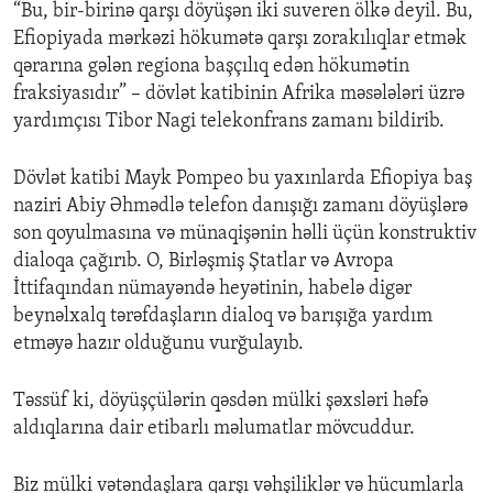
“Bu, bir-birinə qarşı döyüşən iki suveren ölkə deyil. Bu,
Efiopiyada mərkəzi hökumətə qarşı zorakılıqlar etmək
qərarına gələn regiona başçılıq edən hökumətin
fraksiyasıdır” – dövlət katibinin Afrika məsələləri üzrə
yardımçısı Tibor Nagi telekonfrans zamanı bildirib.
Dövlət katibi Mayk Pompeo bu yaxınlarda Efiopiya baş
naziri Abiy Əhmədlə telefon danışığı zamanı döyüşlərə
son qoyulmasına və münaqişənin həlli üçün konstruktiv
dialoqa çağırıb. O, Birləşmiş Ştatlar və Avropa
İttifaqından nümayəndə heyətinin, habelə digər
beynəlxalq tərəfdaşların dialoq və barışığa yardım
etməyə hazır olduğunu vurğulayıb.
Təssüf ki, döyüşçülərin qəsdən mülki şəxsləri həfə
aldıqlarına dair etibarlı məlumatlar mövcuddur.
Biz mülki vətəndaşlara qarşı vəhşiliklər və hücumlarla