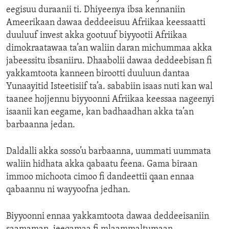
eegisuu duraanii ti. Dhiyeenya ibsa kennaniin
Ameerikaan dawaa deddeeisuu Afriikaa keessaatti
duuluuf invest akka gootuuf biyyootii Afriikaa
dimokraatawaa ta’an waliin daran michummaa akka
jabeessitu ibsaniiru. Dhaabolii dawaa deddeebisan fi
yakkamtoota kanneen birootti duuluun dantaa
Yunaayitid Isteetisiif ta’a. sababiin isaas nuti kan wal
taanee hojjennu biyyoonni Afriikaa keessaa nageenyi
isaanii kan eegame, kan badhaadhan akka ta’an
barbaanna jedan.
Daldalli akka sosso’u barbaanna, uummati uummata
waliin hidhata akka qabaatu feena. Gama biraan
immoo michoota cimoo fi dandeettii qaan ennaa
qabaannu ni wayyoofna jedhan.
Biyyoonni ennaa yakkamtoota dawaa deddeeisaniin