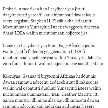
Embasii Ameerikaa kan Laayibeeriyaa jirutti
daayirektorri yeroofii kan dhimmootii dawaalee fi
seera eegsisuu Stephen H. Kissik akka jedhanitti
Mootummaan Yunaayitid Isteetis waggoota dheeraa
dhaaf LDEA waliin michummaan hojjetee jira.
Gaazixaa Laayibeeriyaa Front Page Afriikaa jedhu
waliin gaaffii fi deebii geggeessaniin LDEA fi
mootummaa Laayibeeriyaa waliin Yunaayitid Isteetis
gara fuula duraatti waliin hojjechuu barbaaddi jedhan.
Keeniyaa, Gaanaa fi biyyoonni Afriikaa hedduunis
dawaa sammuu adoochu deddeebisuut fi rakkoo isa
waliin wal qabatutti duuluuf Yunaayitid istees waliin
michummaa uummatanii jiran. Heather Merritt, itti
aanaa ministrii dhimma alaa kan dhimmootii dawaa
sammuu adoochu kan sadarkaa addunyaa fi seera