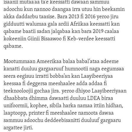
isaanii mutaa’aa ta’e keessatti dawaan sammuu
ENVIRONMENT AND HEALTH
adoochu kun nannoo daangaa irra utuu hin beekamin
IDEALS AND INSTITUTIONS
akka daddarbu taasise. Bara 2013 fi 2016 yeroo jiru
gidduutti walumaa gala ardii Afriikaa keessatti kan
qabame baatii sadan jalqabaa kan bara 2019 caalaa
kokeeniin Giinii Bisaawoo fi Keb-verdee keessatti
qabame.
Mootummaan Ameerikaa balaa babal’ataa adeeme
kanatti duuluu gargaaruuf humnootii naga eegumsaa
seera eegisuu irratti bobba’an kan Laayibeeriyaa
keessaa fi deggersa meeshaalee adda addaa fi
teeknooloojii gochaa jira. yeroo dhiyoo Laayibeeriyaan
dhaabbata dhimma dawaatti duuluu LDEA biraa
unifoormii, kophee, sibila harka namaa ittiin hidhan,
laaptoopp, printer fi meeshaalee namoota dawaa
sammuu adoochu deddeebisanitti duuluuf gargaaru
argattee jirti.