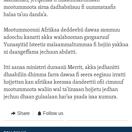
saamaman, jeeqamaa fi mlaammaltumaan
mootummoota sirna dadhabsiisuu fi uummataafis
balaa ta’uu danda’a.
Mootummoonni Afriikaa deddeebii dawaa sammuu
adoochu kanatti akka walabooman gargaaruuf
Yunaayitid Isteetis malaammaltummaa fi hojiin yakkaa
ni daangeffama jechuun abdatti.
Itti aanaa ministrri duraanii Merrit, akka jedhanitti
dhaabiliin dhimma farra dawaa fi seera eegisuu irratti
hojjettan kan afriikaa keessaa dandeettii ofii cimsuuf
mootummoota waliin wal ta’iinsaan hojjetu jedhan
jechuu dhaan gulaalaan har’aa yaada isaa xumura.
Share
Follow us