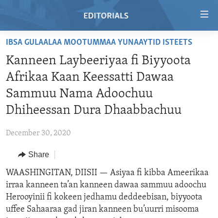
Accessibility
links
Skip
IBSA GULAALAA MOOTUMMAA YUNAAYTID ISTEETS
to
HOME
Kanneen Laybeeriyaa fi Biyyoota
main
VIDEO
content
Afrikaa Kaan Keessatti Dawaa
RADIO
Skip
Sammuu Nama Adoochuu
to
REGIONS
Dhiheessan Dura Dhaabbachuu
main
TOPICS
AFRICA
Navigation
December 30, 2020
Skip
ARCHIVE
AMERICAS
HUMAN RIGHTS
to
Share
ABOUT US
ASIA
SECURITY AND DEFENSE
Search
WAASHINGITAN, DIISII —
Asiyaa fi kibba Ameerikaa
EUROPE
AID AND DEVELOPMENT
FOLLOW US
irraa kanneen ta’an kanneen dawaa sammuu adoochu
MIDDLE EAST
DEMOCRACY AND GOVERNANCE
Herooyinii fi kokeen jedhamu deddeebisan, biyyoota
uffee Sahaaraa gad jiran kanneen bu’uurri misooma
ECONOMY AND TRADE