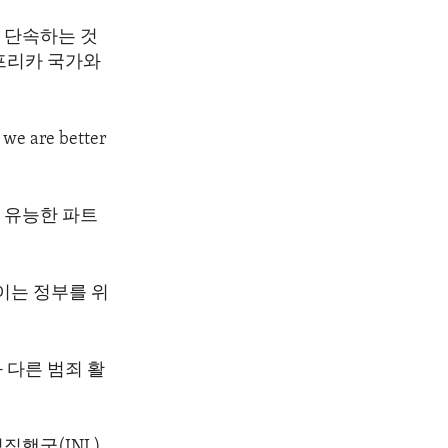
 단속하는 것
프리카 국가와
 we are better
 유능한 파트
이는 정부를 위
다른 범죄 활
집행국(INL)