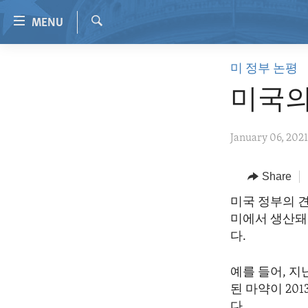
Accessibility
MENU
links
Search
Skip
HOME
미 정부 논평
to
VIDEO
main
미국의
content
RADIO
Skip
REGIONS
January 06, 202
to
main
TOPICS
AFRICA
Navigation
Share
ARCHIVE
AMERICAS
HUMAN RIGHTS
Skip
미국 정부의 
to
ABOUT US
ASIA
SECURITY AND DEFENSE
미에서 생산돼
Search
EUROPE
AID AND DEVELOPMENT
다.
MIDDLE EAST
DEMOCRACY AND GOVERNANCE
예를 들어, 지
ECONOMY AND TRADE
된 마약이 20
다.