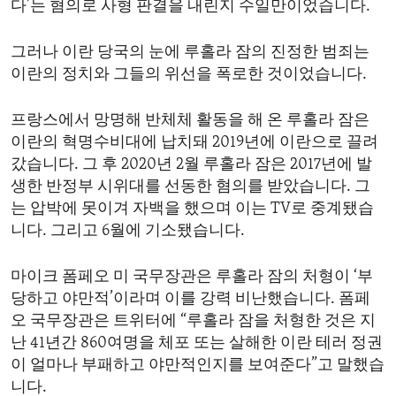
다’는 혐의로 사형 판결을 내린지 수일만이었습니다.
ENVIRONMENT AND HEALTH
IDEALS AND INSTITUTIONS
그러나 이란 당국의 눈에 루홀라 잠의 진정한 범죄는
이란의 정치와 그들의 위선을 폭로한 것이었습니다.
프랑스에서 망명해 반체체 활동을 해 온 루홀라 잠은
이란의 혁명수비대에 납치돼 2019년에 이란으로 끌려
갔습니다. 그 후 2020년 2월 루홀라 잠은 2017년에 발
생한 반정부 시위대를 선동한 혐의를 받았습니다. 그
는 압박에 못이겨 자백을 했으며 이는 TV로 중계됐습
니다. 그리고 6월에 기소됐습니다.
마이크 폼페오 미 국무장관은 루홀라 잠의 처형이 ‘부
당하고 야만적’이라며 이를 강력 비난했습니다. 폼페
오 국무장관은 트위터에 “루홀라 잠을 처형한 것은 지
난 41년간 860여명을 체포 또는 살해한 이란 테러 정권
이 얼마나 부패하고 야만적인지를 보여준다”고 말했습
니다.