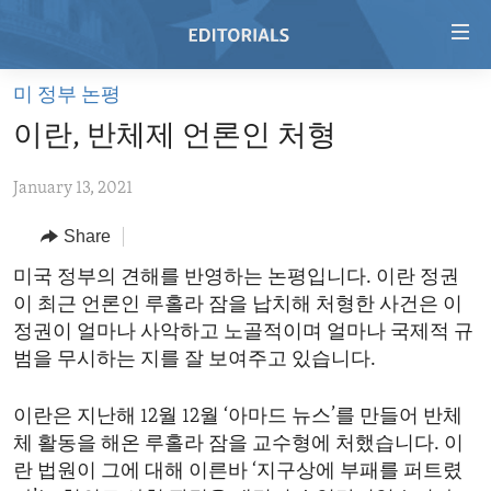
Accessibility
links
Skip
미 정부 논평
to
HOME
이란, 반체제 언론인 처형
main
VIDEO
content
January 13, 2021
RADIO
Skip
to
REGIONS
Share
main
TOPICS
AFRICA
미국 정부의 견해를 반영하는 논평입니다. 이란 정권
Navigation
이 최근 언론인 루홀라 잠을 납치해 처형한 사건은 이
Skip
ARCHIVE
AMERICAS
HUMAN RIGHTS
정권이 얼마나 사악하고 노골적이며 얼마나 국제적 규
to
ABOUT US
ASIA
SECURITY AND DEFENSE
범을 무시하는 지를 잘 보여주고 있습니다.
Search
EUROPE
AID AND DEVELOPMENT
FOLLOW US
이란은 지난해 12월 12월 ‘아마드 뉴스’를 만들어 반체
MIDDLE EAST
DEMOCRACY AND GOVERNANCE
체 활동을 해온 루홀라 잠을 교수형에 처했습니다. 이
란 법원이 그에 대해 이른바 ‘지구상에 부패를 퍼트렸
ECONOMY AND TRADE