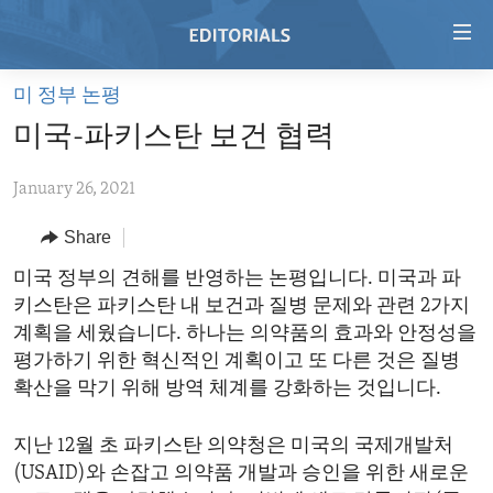
Accessibility
links
Skip
미 정부 논평
to
HOME
미국-파키스탄 보건 협력
main
VIDEO
content
January 26, 2021
RADIO
Skip
to
REGIONS
Share
main
TOPICS
AFRICA
미국 정부의 견해를 반영하는 논평입니다. 미국과 파
Navigation
키스탄은 파키스탄 내 보건과 질병 문제와 관련 2가지
Skip
ARCHIVE
AMERICAS
HUMAN RIGHTS
계획을 세웠습니다. 하나는 의약품의 효과와 안정성을
to
ABOUT US
ASIA
SECURITY AND DEFENSE
평가하기 위한 혁신적인 계획이고 또 다른 것은 질병
Search
확산을 막기 위해 방역 체계를 강화하는 것입니다.
EUROPE
AID AND DEVELOPMENT
FOLLOW US
MIDDLE EAST
DEMOCRACY AND GOVERNANCE
지난 12월 초 파키스탄 의약청은 미국의 국제개발처
(USAID)와 손잡고 의약품 개발과 승인을 위한 새로운
ECONOMY AND TRADE