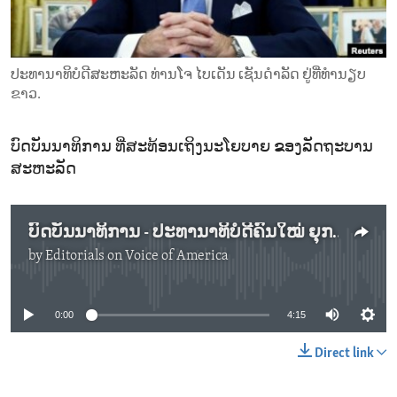
ENVIRONMENT AND HEALTH
IDEALS AND INSTITUTIONS
ປະທານາທິບໍດີສະຫະລັດ ທ່ານໂຈ ໄບເດັນ ເຊັນດຳລັດ ຢູ່ທີ່ທຳນຽບ
ຂາວ.
ບົດບັນນາທິການ ທີ່ສະທ້ອນເຖິງນະໂຍບາຍ ຂອງລັດຖະບານ
ສະຫະລັດ
ບົດບັນນາທິການ - ປະທານາທິບໍດີຄົນໃໝ່ ຍຸກສະໄໝການປົກຄອງໃໝ່
by
Editorials on Voice of America
No media source currently available
0:00
4:15
Direct link