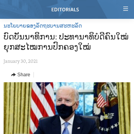
Accessibility
links
Skip
ນະໂຍບາຍຂອງລັດຖະບານສະຫະລັດ
to
HOME
ບົດບັນນາທິການ: ປະທານາທິບໍດີຄົນໃໝ່
main
VIDEO
content
ຍຸກສະໄໝການປົກຄອງໃໝ່
RADIO
Skip
to
January 30, 2021
REGIONS
main
Share
TOPICS
AFRICA
Navigation
Skip
ARCHIVE
AMERICAS
HUMAN RIGHTS
to
ABOUT US
ASIA
SECURITY AND DEFENSE
Search
EUROPE
AID AND DEVELOPMENT
FOLLOW US
MIDDLE EAST
DEMOCRACY AND GOVERNANCE
ECONOMY AND TRADE