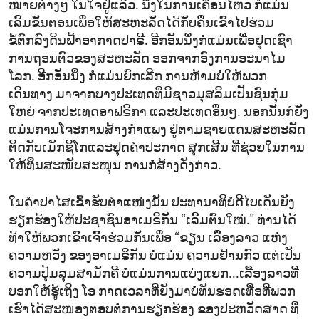
ໝາຍຕ່າງໆ ໃນໃຈຢູ່ແລ້ວ. ນຶ່ງໃນການເຄື່ອນໄຫວ ກໍແມ່ນ
ເລີ້ມຂັ້ນຕອນເພື່ອໃຫ້ສະຫະລັດໄດ້ກັບຄືນເຂົ້າໄປຮ່ວມ
ຂໍ້ຕົກລົງດິນຟ້າອາກາດປາຣີ. ອີກອັນນຶ່ງກໍແມ່ນເພື່ອຢຸດເຊົາ
ການຖອນຕົວຂອງສະຫະລັດ ອອກຈາກອົງການອະນາໄມ
ໂລກ. ອີກອັນນຶ່ງ ກໍແມ່ນຍົກເລີກ ການຫ້າມບໍ່ໃຫ້ພວກ
ເດີນທາງ ມາຈາກບາງປະເທດທີ່ມີຊາວມຸສລິມເປັນຊົນກຸ່ມ
ໃຫຍ່ ຈາກປະເທດອາຟຣິກາ ແລະປະເທດອື່ນໆ. ນອກນັ້ນກໍຍັງ
ແມ່ນການໂຈະການສ້າງກຳແພງ ຢູ່ຕາມຊາຍແດນສະຫະລັດ
ຕິດກັບເມັກຊິໂກແລະຢຸດຄຳປະກາດ ສຸກເສີນ ທີ່ຊ່ວຍໃນການ
ໃຫ້ທຶນສະໜັບສະໜຸນ ການກໍ່ສ້າງດັ່ງກ່າວ.
ໃນຄຳປາໄສເຂົ້າຮັບຕຳແໜ່ງນັ້ນ ປະທານາທິບໍດີໄບເດັນຍັງ
ຮຽກຮ້ອງໃຫ້ປະຊາຊົນອາເມຣິກັນ “ເລີ້ມຕົ້ນໃໝ່.” ທ່ານໄດ້
ທ້າໃຫ້ພວກເຂົາເຈົ້າຮ່ວມກັນເພື່ອ “ຂຽນ ເລື້ອງລາວ ແຫ່ງ
ຄວາມຫວັງ ຂອງອາເມຣິກັນ ບໍ່ແມ່ນ ຄວາມຢ້ານກົວ ແຕ່ເປັນ
ຄວາມປຸ້ມລຸມສາມັກຄີ ບໍ່ແມ່ນການແບ່ງແຍກ...ເລື້ອງລາວທີ່
ບອກໃຫ້ຮູ້ເຖິງ ໂອ ກາດເວລາທີ່ຍັງມາບໍ່ທັນຮອດເທື່ອທີ່ພວກ
ເຮົາໄດ້ສະໜອງຕອບຕໍ່ການຮຽກຮ້ອງ ຂອງປະຫວັດສາດ ທີ່