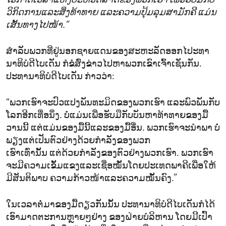
ໂອກາດເວລາແຫ່ງປະຫວັດສາດຂອງພວກເຮົາ ເພື່ອຮັບມືກັບ
ວິກິດການແລະສິ່ງທ້າທາຍ ແລະຄວາມປຸ້ມລຸມສາມັກຄີ ແມ່ນ
ເສັ້ນທາງໄປໜ້າ.”
ສຳລັບພວກທີ່ຢູ່ນອກຊາຍແດນຂອງສະຫະລັດອອກໄປະທາ
ນາທິບໍດີໄບເດັນ ກໍຂໍສົ່ງຂ່າວໄປຫາພວກເຂົາເຈົ້າເຊັ່ນກັນ.
ປະທານາທິບໍດີໄບເດັນ ກ່າວວ່າ:
“ພວກເຮົາຈະປົວແປງພັນທະມິດຂອງພວກເຮົາ ແລະພົວພັນກັບ
ໂລກອີກເທື່ອນຶ່ງ. ບໍ່ແມ່ນເພື່ອຮັບມືກັບບັນຫາທ້າທາຍຂອງມື້
ວານນີ້ ແຕ່ແມ່ນຂອງມື້ນີ້ແລະຂອງມື້ອື່ນ. ພວກເຮົາຈະນຳພາ ບໍ່
ພຽງແຕ່ເປັນຕົວຢ່າງດ້ວຍກຳລັງຂອງພວກ
ເຮົາເທົ່ານັ້ນ ແຕ່ດ້ວຍກຳລັງຂອງຕົວຢ່າງພວກເຮົາ. ພວກເຮົາ
ຈະມີຄວາມເຂັ້ມແຂງແລະເຊື່ອໝັ້ນໂດຍປະເທດພາຄີເພື່ອໃຫ້
ມີສັນຕິພາບ ຄວາມກ້າວໜ້າແລະຄວາມໝັ້ນຄົງ.”
ໃນເວລາຕໍ່ມາຂອງມື້ດຽວກັນນັ້ນ ປະທານາທິບໍດີໄບເດັນກໍໄດ້
ເອົາມາດຕະການຫຼາຍໆຢ່າງ ຂອງຝ່າຍບໍລິຫານ ໂດຍມີິເປົ້າ