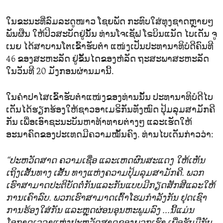
ໃນຂະນະທີ່ລົມລະດູໜາວ ໂຊຍພັດ ກະທົບໃສ່ທຸງຊາດຫຼາຍໆ
ພັນຜືນ ໃຫ້ປິວສະບັດຢູ່ນັ້ນ ທ່ານໂຈເຊັຟ ໂຣບິນແນັດ ໄບເດັນ ຈູ
ເນຍ ໄດ້ສາບານໂຕເຂົ້າຮັບຕຳ ແໜ່ງເປັນປະທານາທິບໍດີຄົນທີ
46 ຂອງສະຫະລັດ ຢູ່ຂັ້ນໄດຂອງຫໍລັດ ຖະສະພາສະຫະລັດ
ໃນວັນທີ 20 ມັງກອນຜ່ານມານີ້.
ໃນຄຳປາໄສເຂົ້າຮັບຕຳແໜ່ງຂອງທ່ານນັ້ນ ປະທານາທິບໍດີໄບ
ເດັນໄດ້ຮຽກຮ້ອງໃຫ້ຊາວອາເມຣິກັນທັງໝົດ ປຸ້ມລຸມສາມັກຄີ
ກັນ ເພື່ອເອົາຊະນະບັນຫາທ້າທາຍຕ່າງໆ ແລະເຮັດໃຫ້
ອະນາຄົດຂອງປະເທດມີຄວາມໝັ້ນຄົງ. ທ່ານໄບເດັນກ່າວວ່າ:
“ປະຫວັດສາດ ຄວາມເຊື່ອ ແລະເຫດຜົນສະແດງ ໃຫ້ເຫັນ
ເຖິງເສັ້ນທາງ ເສັ້ນ ທາງແຫ່ງຄວາມປຸ້ມລຸມສາມັກຄີ. ພວກ
ເຮົາສາມາດປະຕິບັດຕໍ່ກັນແລະກັນແບບມີກຽດສັກສີແລະໃຫ້
ການເຄົາລົບ. ພວກເຮົາສາມາດເຕົ້າໂຮມກຳລັງກັນ ຢຸດເຊົາ
ການຮ້ອງໃສ່ກັນ ແລະຫຼຸດຜ່ອນອຸນຫະພູມລົງ ...ນີ້ແມ່ນ