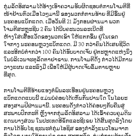
ກຸ່ມລັດອິສລາມໄດ້ອ້າງເອົາຄວາມຮັບຜິດຊອບຕໍ່ການໂຈມຕີທີ່
ໜ້າຢ້ານກົວເມື່ອໄວໆມານີ້ ຂອງພວກກໍ່ການຮ້າຍ ທີ່ມີຂຶ້ນຢູ່
ນະຄອນແບັກແດດ. ເມື່ອວັນທີ 21 ມັງກອນຜ່ານມາ ພວກ
ໂຈມຕີສະຫຼະຊີບ 2 ຄົນ ໄດ້ບີບຄະນວນລະເບີດທີ່
ຫ້າງໃສ່ເສື້ອແວັດຂອງພວກເຂົາ ໃຫ້ແຕກຂຶ້ນ ຢູ່ໃນເຂດ
ໃຈກາງ ນະຄອນຫຼວງແບັກແດດ. ມີ 30 ກວ່າຄົນໄດ້ເສຍຊີວິດ
ແລະອີກບໍ່ຕໍ່າກວ່າ 100 ຄົນໄດ້ຮັບບາດເຈັບ ຢູ່ຕະຫຼາດແຫ່ງນຶ່ງ
ໃນບໍລິເວນຈະຕຸລັດຕາຢາຣານ. ການໂຈມຕີດັ່ງ ກ່າວໄດ້ມີການ
ວາງແຜນ ແລະລົງມື ເພື່ອໃຫ້ມີຜູ້ບາດເຈັບລົ້ມຕາຍຫຼາຍ
ທີ່ສຸດ.
ການໂຈມຕີທີ່ຮ້າຍແຮງຕໍ່ພົນລະເຮືອນຢູ່ນະຄອນຫຼວງ
ແບັກແດດແບບນີ້ ແມ່ນບໍ່ຄ່ອຍໄດ້ເຫັນກັນປານໃດ ໃນໄລຍະ
ສອງສາມປີຜ່ານມານີ້. ນະຄອນດັ່ງກ່າວໄດ້ຄ່ອຍໆກັບຄືນສູ່
ສະພາບປົກກະຕິ ຫຼັງຈາກກຸ່ມລັດອິສລາມ ໄດ້ເຂົ້າຄວບຄຸມດິນ
ແດນບາງສ່ວນ ໃນປະເທດອີຣັກແລະຊີເຣຍ ໄດ້ສິ້ນສຸດລົງໂດຍ
ການໄດ້ຮັບໄຊ ຊະນະຕໍ່ກຸ່ມໄອຊິສ ຂອງກຳລັງແນວໂຮມຈາກ