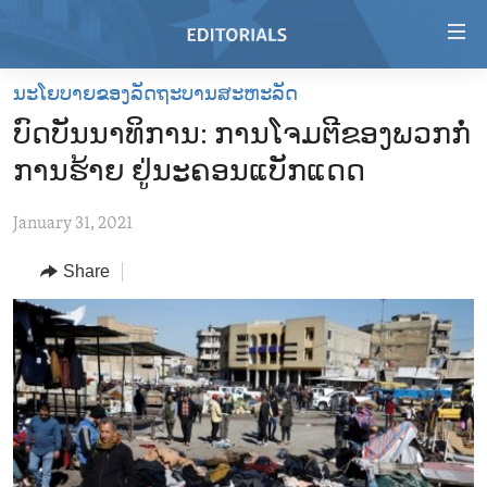
Accessibility
links
Skip
ນະໂຍບາຍຂອງລັດຖະບານສະຫະລັດ
to
HOME
ບົດບັນນາທິການ: ການໂຈມຕີຂອງພວກກໍ່
main
VIDEO
content
ການຮ້າຍ ຢູ່ນະຄອນແບັກແດດ
RADIO
Skip
to
January 31, 2021
REGIONS
main
Share
TOPICS
AFRICA
Navigation
Skip
ARCHIVE
AMERICAS
HUMAN RIGHTS
to
ABOUT US
ASIA
SECURITY AND DEFENSE
Search
EUROPE
AID AND DEVELOPMENT
FOLLOW US
MIDDLE EAST
DEMOCRACY AND GOVERNANCE
ECONOMY AND TRADE