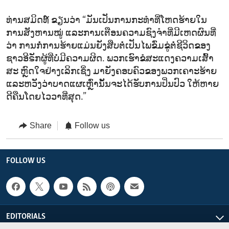
ທ່ານສມິດທ໌ ຂຽນວ່າ “ມັນເປັນການກະທຳທີ່ໂຫດຮ້າຍໃນ
ການສັງຫານໝູ່ ແລະການເຕືອນຄວາມຊົງຈຳທີ່ມີເຫດຜົນທີ່
ວ່າ ການກໍ່ການຮ້າຍແມ່ນຍັງສືບຕໍ່ເປັນໄພຂົ່ມຂູ່ຕໍ່ຊີວິດຂອງ
ຊາວອີຣັກຜູ້ທີ່ບໍ່ມີຄວາມຜິດ. ພວກເຮົາຂໍສະແດງຄວາມເສົ້າ
ສະ ຫຼົດໃຈຢ່າງເລິກເຊິ່ງ ມາຍັງຄອບຄົວຂອງພວກເຄາະຮ້າຍ
ແລະຫວັງວ່າບາດແຜເຫຼົ່ານັ້ນຈະໄດ້ຮັບການປິ່ນປົວ ໃຫ້ຫາຍ
ດີຄືນໂດຍໄວວາທີ່ສຸດ.”
Share
Follow us
FOLLOW US
EDITORIALS