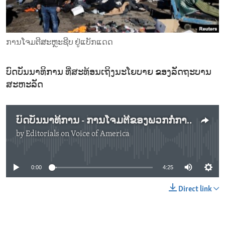
ENVIRONMENT AND HEALTH
IDEALS AND INSTITUTIONS
ການໂຈມຕີສະຫຼະຊີບ ຢູ່ແບັກແດດ
ບົດບັນນາທິການ ທີ່ສະທ້ອນເຖິງນະໂຍບາຍ ຂອງລັດຖະບານ
ສະຫະລັດ
ບົດບັນນາທິການ - ການໂຈມຕີຂອງພວກກໍ່ການຮ້າຍ ຢູ່ນະຄອນຫຼວງແບັກແດດ
by
Editorials on Voice of America
No media source currently available
0:00
4:25
Direct link