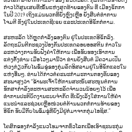
ທົ່ວໂລກ ພາຍໃຕ້ການນຳ ຂອງ ສະຫະລັດ. ກຸ່ມກໍ່ການຮ້າຍດັ່ງ
ກ່າວໄດ້ສູນເສຍທີ່ໝັ້ນແຫ່ງສຸດທ້າຍຂອງຕົນ ທີ່ ເມືອງຣັກກາ
ໃນປີ 2019 ເຖິງແມ່ນພວກທີ່ຍັງຫຼົງເຫຼືອ ຍັງສືບຕໍ່ທຳການ
ໂຈມຕີ ທັງຢູ່ໃນປະເທດຊີເຣຍ ແລະປະເທດອີຣັກກໍຕາມ.
ສະຫະລັດ ໄດ້ຫຼຸດກຳລັງຂອງຕົນ ຢູ່ໃນປະເທດອີຣັກລົງ.
ລັດຖະມົນຕີກະຊວງປ້ອງກັນປະເທດລອຍອອສຕິນ ກ່າວໃນ
ລະຫວ່າງການຮັບຟັງຄຳໃຫ້ການ ເພື່ອຮັບຮອງເອົາການ
ແຕ່ງຕັ້ງທ່ານ ເມື່ອໄວໆມານີ້ວ່າ ທ່ານຍັງສືບຕໍ່ ມີຄວາມເປັນ
ຫ່ວງກ່ຽວກັບໄພຂົ່ມຂູ່ຂອງກຸ່ມລັດອິສລາມຢູ່ໃນອີຣັກແລະໃນ
ແຫ່ງອື່ນໆ. ທ່ານໄດ້ກ່າວຕໍ່ຄະນະກຳມະການກອງທັບຂອງ
ສະພາສູງວ່າ “ຂ້າພະເຈົ້າໃຫ້ການສະໜັບສະໜຸນຕໍ່ການ
ຮັກສາກຳລັງທະຫານສະຫະລັດຈຳນວນນ້ອຍໆໄວ້ ເພື່ອ
ທຳການປະຕິບັດງານແບບຈຳກັດ ທີ່ເພັ່ງເລັງໃສ່ການໃຫ້ຄຳ
ແນະນຳແລະຊ່ວຍເຫຼືອໜ່ວຍຕໍ່ຕ້ານພວກກໍ່ການຮ້າຍຂອງ
ອີຣັກ ຮັບມືກັບໄພຂົ່ມຂູ່ທີ່ຍັງມີຢູ່ຕໍ່ມາຈາກກຸ່ມໄອຊິສ.”
ໂຄສົກຂອງກຳລັງແນວໂຮມຈາກທົ່ວໂລກເພື່ອເອົາຊະນະກຸ່ມ