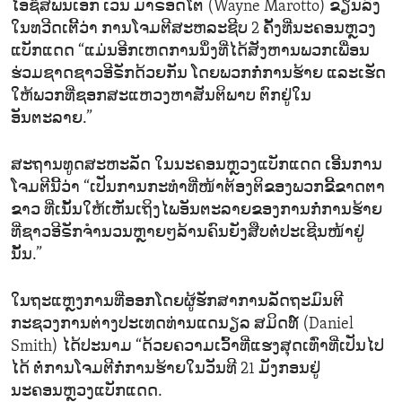
ໄອຊິສພັນເອກ ເວນ ມາຣັອດໂຕ (Wayne Marotto) ຂຽນລົງ
ໃນທວີດເຕີ້ວ່າ ການໂຈມຕີສະຫລະຊີບ 2 ຄັ້ງທີ່ນະຄອນຫຼວງ
ແບັກແດດ “ແມ່ນອີກເຫດການນຶ່ງທີ່ໄດ້ສັງຫານພວກເພື່ອນ
ຮ່ວມຊາດຊາວອີຣັກດ້ວຍກັນ ໂດຍພວກກໍ່ການຮ້າຍ ແລະເຮັດ
ໃຫ້ພວກທີ່ຊອກສະແຫວງຫາສັນຕິພາບ ຕົກຢູ່ໃນ
ອັນຕະລາຍ.”
ສະຖານທູດສະຫະລັດ ໃນນະຄອນຫຼວງແບັກແດດ ເອີ້ນການ
ໂຈມຕີນີ້ວ່າ “ເປັນການກະທຳທີ່ໜ້າຕ້ອງຕິຂອງພວກຂີ້ຂາດຕາ
ຂາວ ທີ່ເນັ້ນໃຫ້ເຫັນເຖິງໄພອັນຕະລາຍຂອງການກໍ່ການຮ້າຍ
ທີ່ຊາວອີຣັກຈຳນວນຫຼາຍໆລ້ານຄົນຍັງສືບຕໍ່ປະເຊີນໜ້າຢູ່
ນັ້ນ.”
ໃນຖະແຫຼງການທີ່ອອກໂດຍຜູ້ຮັກສາການລັດຖະມົນຕີ
ກະຊວງການຕ່າງປະເທດທ່ານແດນຽລ ສມິດທ໌ (Daniel
Smith) ໄດ້ປະນາມ “ດ້ວຍຄວາມເວົ້າທີ່ແຮງສຸດເທົ່າທີ່ເປັນໄປ
ໄດ້ ຕໍ່ການໂຈມຕີກໍ່ການຮ້າຍໃນວັນທີ 21 ມັງກອນຢູ່
ນະຄອນຫຼວງແບັກແດດ.